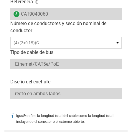
igus-icon-copy-clipboard
Referencia
igus-icon-lieferzeit
CAT9040060
Número de conductores y sección nominal del
conductor
(4x(2x0,15))C
Tipo de cable de bus
Diseño del enchufe
igus® define la longitud total del cable como la longitud total
igus-icon-info
incluyendo el conector o el extremo abierto.