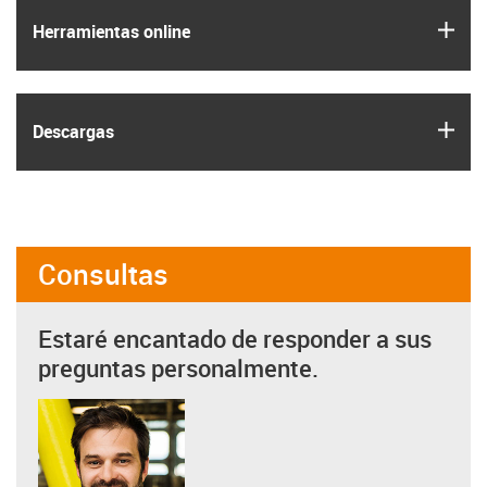
igus
Herramientas online
igus
Descargas
Consultas
Estaré encantado de responder a sus
preguntas personalmente.