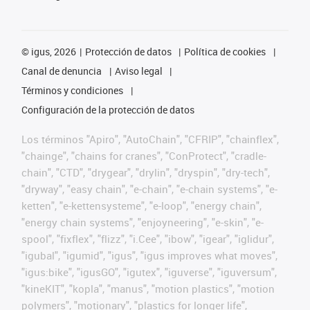
©
igus, 2026
Protección de datos
Política de cookies
Canal de denuncia
Aviso legal
Términos y condiciones
Configuración de la protección de datos
Los términos "Apiro", "AutoChain", "CFRIP", "chainflex",
"chainge", "chains for cranes", "ConProtect", "cradle-
chain", "CTD", "drygear", "drylin", "dryspin", "dry-tech",
"dryway", "easy chain", "e-chain", "e-chain systems", "e-
ketten", "e-kettensysteme", "e-loop", "energy chain",
"energy chain systems", "enjoyneering", "e-skin", "e-
spool", "fixflex", "flizz", "i.Cee", "ibow", "igear", "iglidur",
"igubal", "igumid", "igus", "igus improves what moves",
"igus:bike", "igusGO", "igutex", "iguverse", "iguversum",
"kineKIT", "kopla", "manus", "motion plastics", "motion
polymers", "motionary", "plastics for longer life",