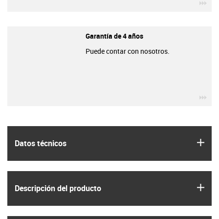
igu
Garantía de 4 años
Puede contar con nosotros.
igu
igus
Datos técnicos
igus
Descripción del producto