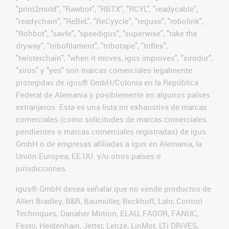
"print2mold", "Rawbot", "RBTX", "RCYL", "readycable",
"readychain", "ReBeL", "ReCyycle", "reguse", "robolink",
"Rohbot", "savfe", "speedigus", "superwise", "take the
dryway", "tribofilament", "tribotape", "triflex",
"twisterchain", "when it moves, igus improves", "xirodur",
"xiros" y "yes" son marcas comerciales legalmente
protegidas de igus® GmbH/Colonia en la República
Federal de Alemania y posiblemente en algunos países
extranjeros. Esta es una lista no exhaustiva de marcas
comerciales (como solicitudes de marcas comerciales
pendientes o marcas comerciales registradas) de igus
GmbH o de empresas afiliadas a igus en Alemania, la
Unión Europea, EE.UU. y/u otros países o
jurisdicciones.
igus® GmbH desea señalar que no vende productos de
Allen Bradley, B&R, Baumüller, Beckhoff, Lahr, Control
Techniques, Danaher Motion, ELAU, FAGOR, FANUC,
Festo, Heidenhain, Jetter, Lenze, LinMot, LTi DRiVES,