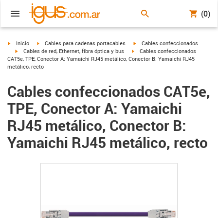
(0)
igus-icon-arrow-right
igus-icon-arrow-right
igus-icon-arrow-right
Inicio
Cables para cadenas portacables
Cables confeccionados
igus-icon-arrow-right
igus-icon-arrow-right
Cables de red, Ethernet, fibra óptica y bus
Cables confeccionados
CAT5e, TPE, Conector A: Yamaichi RJ45 metálico, Conector B: Yamaichi RJ45
metálico, recto
Cables confeccionados CAT5e,
TPE, Conector A: Yamaichi
RJ45 metálico, Conector B:
Yamaichi RJ45 metálico, recto