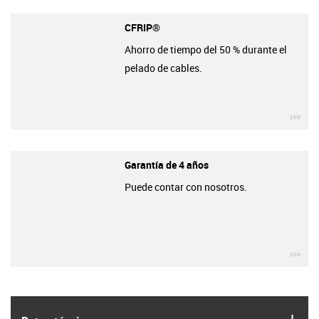
CFRIP®
Ahorro de tiempo del 50 % durante el
pelado de cables.
igu
Garantía de 4 años
Puede contar con nosotros.
igu
igus