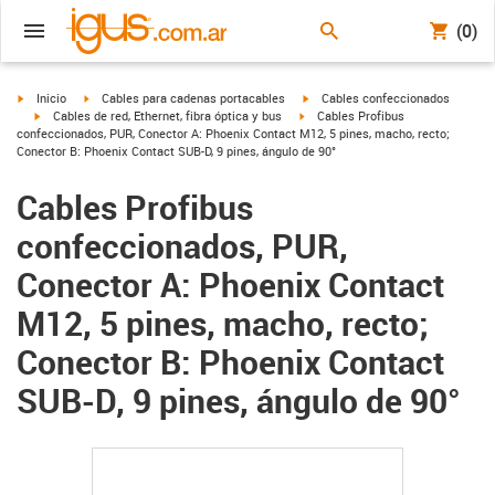
(0)
igus-icon-arrow-right
igus-icon-arrow-right
igus-icon-arrow-right
Inicio
Cables para cadenas portacables
Cables confeccionados
igus-icon-arrow-right
igus-icon-arrow-right
Cables de red, Ethernet, fibra óptica y bus
Cables Profibus
confeccionados, PUR, Conector A: Phoenix Contact M12, 5 pines, macho, recto;
Conector B: Phoenix Contact SUB-D, 9 pines, ángulo de 90°
Cables Profibus
confeccionados, PUR,
Conector A: Phoenix Contact
M12, 5 pines, macho, recto;
Conector B: Phoenix Contact
SUB-D, 9 pines, ángulo de 90°