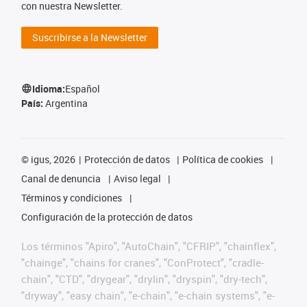
con nuestra Newsletter.
Suscribirse a la Newsletter
Idioma:
Español
País:
Argentina
©
igus, 2026
Protección de datos
Política de cookies
Canal de denuncia
Aviso legal
Términos y condiciones
Configuración de la protección de datos
Los términos "Apiro", "AutoChain", "CFRIP", "chainflex",
"chainge", "chains for cranes", "ConProtect", "cradle-
chain", "CTD", "drygear", "drylin", "dryspin", "dry-tech",
"dryway", "easy chain", "e-chain", "e-chain systems", "e-