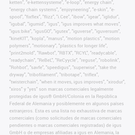
ketten", "e-kettensysteme", "e-loop", "energy chain",
"energy chain systems", "enjoyneering", "e-skin", "e-
spool", "fixflex", "flizz", "i.Cee", "ibow", "igear", "iglidur",
"igubal", "igumid", "igus", "igus improves what moves",
"igus:bike", "igusGO", "igutex", "iguverse", "iguversum",
"kineKIT", "kopla", "manus", "motion plastics", "motion
polymers", "motionary", "plastics for longer life",
"print2mold", "Rawbot", "RBTX", "RCYL", "readycable",
"readychain", "ReBeL", "ReCyycle", "reguse", "robolink",
"Rohbot", "savfe", "speedigus", "superwise", "take the
dryway", "tribofilament", "tribotape", "triflex",
"twisterchain", "when it moves, igus improves", "xirodur",
"xiros" y "yes" son marcas comerciales legalmente
protegidas de igus® GmbH/Colonia en la República
Federal de Alemania y posiblemente en algunos países
extranjeros. Esta es una lista no exhaustiva de marcas
comerciales (como solicitudes de marcas comerciales
pendientes o marcas comerciales registradas) de igus
GmbH o de empresas afiliadas a igus en Alemania, la