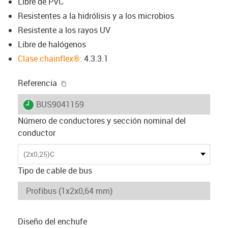
Libre de PVC
Resistentes a la hidrólisis y a los microbios
Resistente a los rayos UV
Libre de halógenos
Clase chainflex®:
4.3.3.1
igus-icon-copy-clipboard
Referencia
igus-icon-lieferzeit
BUS9041159
Número de conductores y sección nominal del
conductor
(2x0,25)C
Tipo de cable de bus
Diseño del enchufe