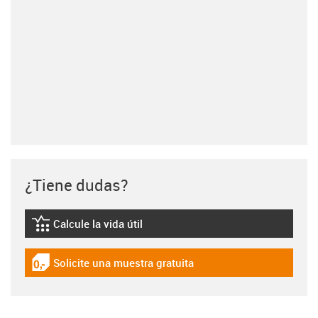
¿Tiene dudas?
Calcule la vida útil
igus-icon-lebensdauerrechner
Solicite una muestra gratuita
igus-icon-gratismuster