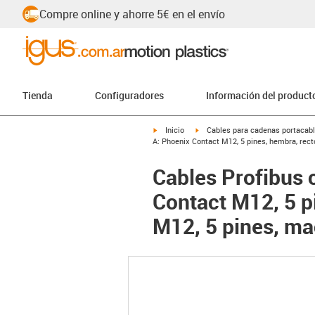
Compre online y ahorre 5€ en el envío
Tienda
Configuradores
Información del product
igus-icon-arrow-right
igus-icon-arrow-right
Inicio
Cables para cadenas portacab
A: Phoenix Contact M12, 5 pines, hembra, rect
Cables Profibus 
Contact M12, 5 p
M12, 5 pines, ma