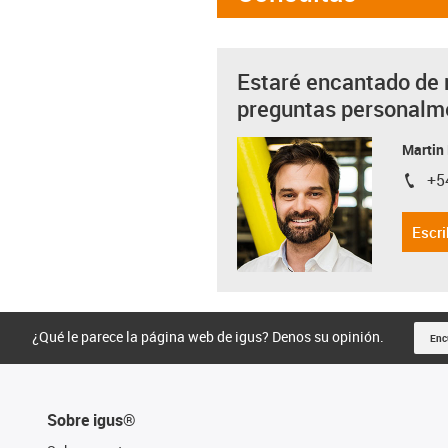
Estaré encantado de 
preguntas personalm
Martin
+5
igus-i
Escri
¿Qué le parece la página web de igus? Denos su opinión.
Enc
Sobre igus®