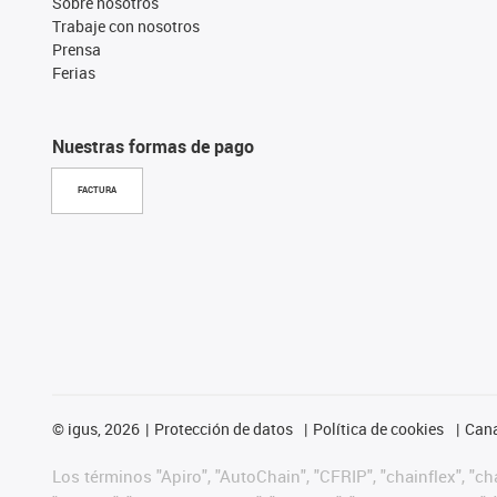
Sobre nosotros
Trabaje con nosotros
Prensa
Ferias
Nuestras formas de pago
FACTURA
©
igus, 2026
Protección de datos
Política de cookies
Cana
Los términos "Apiro", "AutoChain", "CFRIP", "chainflex", "chai