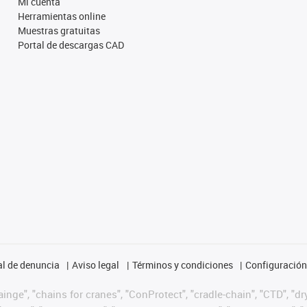
Mi cuenta
Herramientas online
Muestras gratuitas
Portal de descargas CAD
l de denuncia
Aviso legal
Términos y condiciones
Configuración 
nge", "chains for cranes", "ConProtect", "cradle-chain", "CTD", "dryg