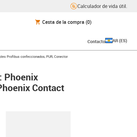
Calculador de vida útil.
Cesta de la compra
(0)
AR
(
ES
)
Contacto
icon-arrow-right
bles Profibus confeccionados, PUR, Conector
: Phoenix
 Phoenix Contact
y-clipboard