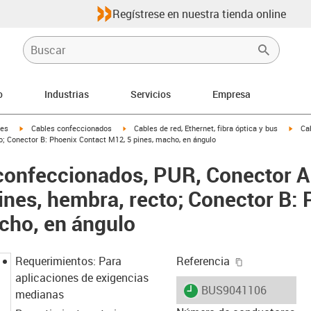
Regístrese en nuestra tienda online
o
Industrias
Servicios
Empresa
igus-icon-arrow-right
igus-icon-arrow-right
igus-
les
Cables confeccionados
Cables de red, Ethernet, fibra óptica y bus
Ca
o; Conector B: Phoenix Contact M12, 5 pines, macho, en ángulo
confeccionados, PUR, Conector A
ines, hembra, recto; Conector B:
cho, en ángulo
igus-icon-cop
Requerimientos: Para
Referencia
aplicaciones de exigencias
igus-icon-lieferzeit
BUS9041106
medianas