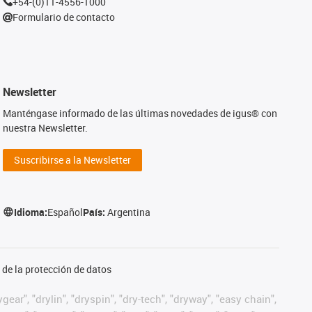
+54-(0)11-4556-1000
Formulario de contacto
Newsletter
Manténgase informado de las últimas novedades de igus® con
nuestra Newsletter.
Suscribirse a la Newsletter
Idioma:
Español
País:
Argentina
de la protección de datos
ear", "drylin", "dryspin", "dry-tech", "dryway", "easy chain",