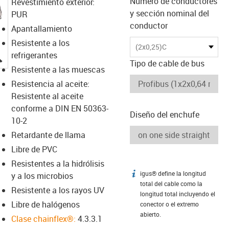
Número de conductores
Revestimiento exterior:
y sección nominal del
PUR
conductor
Apantallamiento
Resistente a los
(2x0,25)C
igus-icon-lupe
refrigerantes
Tipo de cable de bus
Resistente a las muescas
Resistencia al aceite:
Resistente al aceite
conforme a DIN EN 50363-
Diseño del enchufe
10-2
Retardante de llama
Libre de PVC
Resistentes a la hidrólisis
igus® define la longitud
igus-icon-info
y a los microbios
total del cable como la
Resistente a los rayos UV
longitud total incluyendo el
Libre de halógenos
conector o el extremo
abierto.
Clase chainflex®:
4.3.3.1