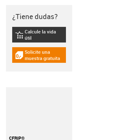
¿Tiene dudas?
Calcule la vida
igus-icon-lebensdauerrechner
útil
Solicite una
igus-icon-gratismuster
muestra gratuita
CFRIP®