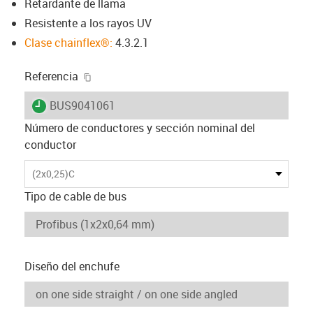
Retardante de llama
Resistente a los rayos UV
Clase chainflex®:
4.3.2.1
igus-icon-copy-clipboard
Referencia
igus-icon-lieferzeit
BUS9041061
Número de conductores y sección nominal del
conductor
(2x0,25)C
Tipo de cable de bus
Diseño del enchufe