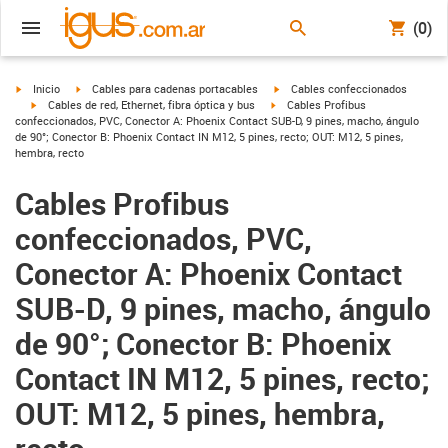
(0)
igus-icon-arrow-right
igus-icon-arrow-right
igus-icon-arrow-right
Inicio
Cables para cadenas portacables
Cables confeccionados
igus-icon-arrow-right
igus-icon-arrow-right
Cables de red, Ethernet, fibra óptica y bus
Cables Profibus
confeccionados, PVC, Conector A: Phoenix Contact SUB-D, 9 pines, macho, ángulo
de 90°; Conector B: Phoenix Contact IN M12, 5 pines, recto; OUT: M12, 5 pines,
hembra, recto
Cables Profibus
confeccionados, PVC,
Conector A: Phoenix Contact
SUB-D, 9 pines, macho, ángulo
de 90°; Conector B: Phoenix
Contact IN M12, 5 pines, recto;
OUT: M12, 5 pines, hembra,