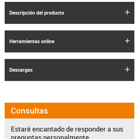
igus
Descripción del producto
igus
Herramientas online
igus
Descargas
Consultas
Estaré encantado de responder a sus
preguntas personalmente.