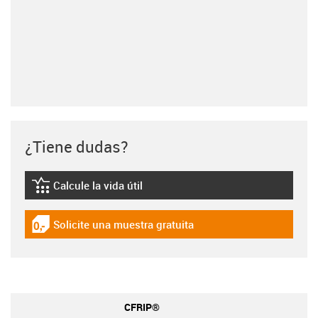
¿Tiene dudas?
Calcule la vida útil
igus-icon-lebensdauerrechner
Solicite una muestra gratuita
igus-icon-gratismuster
CFRIP®