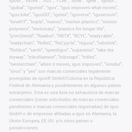
spool", "fixflex", "flizz", "i.Cee", "ibow", "igear", "iglidur",
"igubal", "igumid", "igus", "igus improves what moves",
"igus:bike", "igusGO", "igutex", "iguverse", "iguversum",
"kineKIT", "kopla", "manus", "motion plastics", "motion
polymers", "motionary", "plastics for longer life",
"print2mold", "Rawbot", "RBTX", "RCYL", "readycable",
"readychain", "ReBeL", "ReCyycle", "reguse", "robolink",
"Rohbot", "savfe", "speedigus", "superwise", "take the
dryway", "tribofilament", "tribotape", "triflex",
"twisterchain", "when it moves, igus improves", "xirodur",
"xiros" y "yes" son marcas comerciales legalmente
protegidas de igus® GmbH/Colonia en la República
Federal de Alemania y posiblemente en algunos países
extranjeros. Esta es una lista no exhaustiva de marcas
comerciales (como solicitudes de marcas comerciales
pendientes o marcas comerciales registradas) de igus
GmbH o de empresas afiliadas a igus en Alemania, la
Unión Europea, EE.UU. y/u otros países o
jurisdicciones.