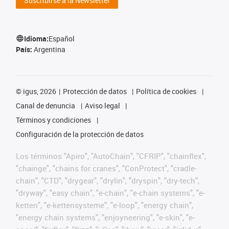
Suscribirse a la Newsletter
Idioma:
Español
País:
Argentina
©
igus, 2026
Protección de datos
Política de cookies
Canal de denuncia
Aviso legal
Términos y condiciones
Configuración de la protección de datos
Los términos "Apiro", "AutoChain", "CFRIP", "chainflex",
"chainge", "chains for cranes", "ConProtect", "cradle-
chain", "CTD", "drygear", "drylin", "dryspin", "dry-tech",
"dryway", "easy chain", "e-chain", "e-chain systems", "e-
ketten", "e-kettensysteme", "e-loop", "energy chain",
"energy chain systems", "enjoyneering", "e-skin", "e-