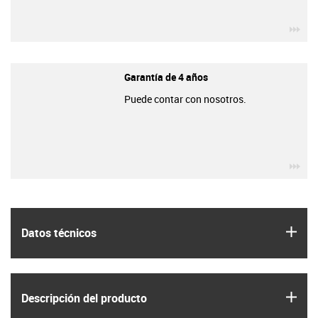
igu
Garantía de 4 años
Puede contar con nosotros.
igu
igus
Datos técnicos
igus
Descripción del producto