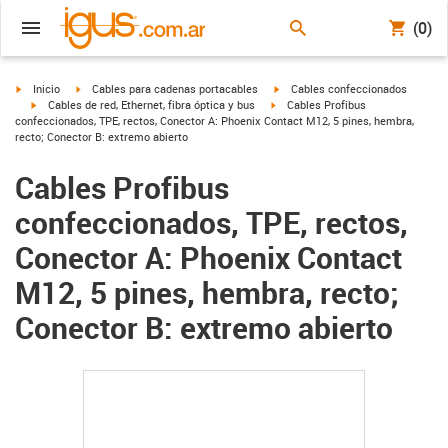
(0)
igus-icon-arrow-right
igus-icon-arrow-right
igus-icon-arrow-right
Inicio
Cables para cadenas portacables
Cables confeccionados
igus-icon-arrow-right
igus-icon-arrow-right
Cables de red, Ethernet, fibra óptica y bus
Cables Profibus
confeccionados, TPE, rectos, Conector A: Phoenix Contact M12, 5 pines, hembra,
recto; Conector B: extremo abierto
Cables Profibus
confeccionados, TPE, rectos,
Conector A: Phoenix Contact
M12, 5 pines, hembra, recto;
Conector B: extremo abierto