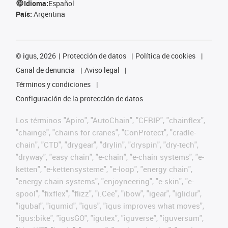
Idioma:
Español
País:
Argentina
©
igus, 2026
Protección de datos
Política de cookies
Canal de denuncia
Aviso legal
Términos y condiciones
Configuración de la protección de datos
Los términos "Apiro", "AutoChain", "CFRIP", "chainflex",
"chainge", "chains for cranes", "ConProtect", "cradle-
chain", "CTD", "drygear", "drylin", "dryspin", "dry-tech",
"dryway", "easy chain", "e-chain", "e-chain systems", "e-
ketten", "e-kettensysteme", "e-loop", "energy chain",
"energy chain systems", "enjoyneering", "e-skin", "e-
spool", "fixflex", "flizz", "i.Cee", "ibow", "igear", "iglidur",
"igubal", "igumid", "igus", "igus improves what moves",
"igus:bike", "igusGO", "igutex", "iguverse", "iguversum",