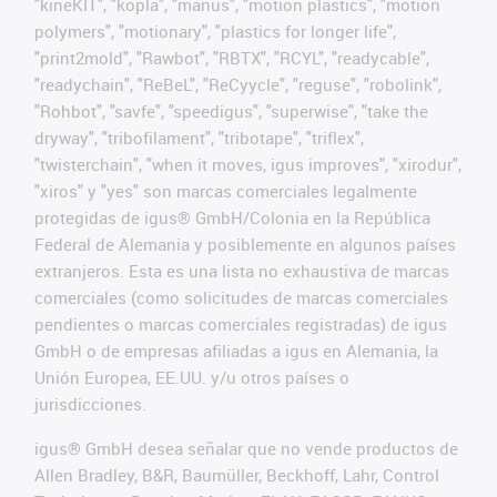
"kineKIT", "kopla", "manus", "motion plastics", "motion
polymers", "motionary", "plastics for longer life",
"print2mold", "Rawbot", "RBTX", "RCYL", "readycable",
"readychain", "ReBeL", "ReCyycle", "reguse", "robolink",
"Rohbot", "savfe", "speedigus", "superwise", "take the
dryway", "tribofilament", "tribotape", "triflex",
"twisterchain", "when it moves, igus improves", "xirodur",
"xiros" y "yes" son marcas comerciales legalmente
protegidas de igus® GmbH/Colonia en la República
Federal de Alemania y posiblemente en algunos países
extranjeros. Esta es una lista no exhaustiva de marcas
comerciales (como solicitudes de marcas comerciales
pendientes o marcas comerciales registradas) de igus
GmbH o de empresas afiliadas a igus en Alemania, la
Unión Europea, EE.UU. y/u otros países o
jurisdicciones.
igus® GmbH desea señalar que no vende productos de
Allen Bradley, B&R, Baumüller, Beckhoff, Lahr, Control