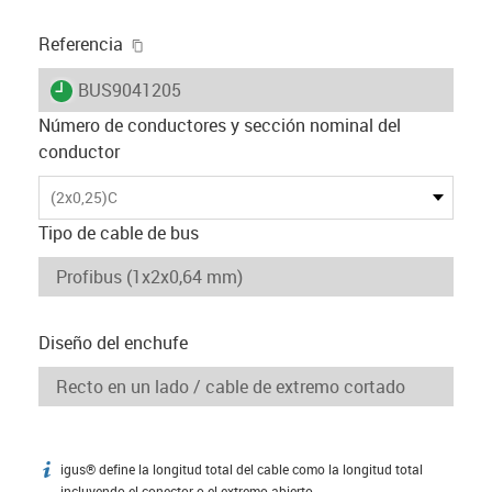
igus-icon-copy-clipboard
Referencia
igus-icon-lieferzeit
BUS9041205
Número de conductores y sección nominal del
conductor
(2x0,25)C
Tipo de cable de bus
Diseño del enchufe
igus® define la longitud total del cable como la longitud total
igus-icon-info
incluyendo el conector o el extremo abierto.