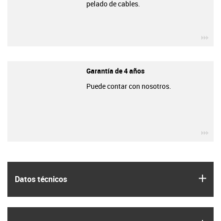
pelado de cables.
igu
Garantía de 4 años
Puede contar con nosotros.
igu
igus
Datos técnicos