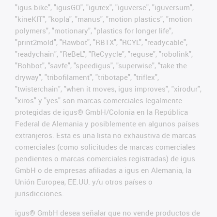
"igus:bike", "igusGO", "igutex", "iguverse", "iguversum",
"kineKIT", "kopla", "manus", "motion plastics", "motion
polymers", "motionary", "plastics for longer life",
"print2mold", "Rawbot", "RBTX", "RCYL", "readycable",
"readychain", "ReBeL", "ReCyycle", "reguse", "robolink",
"Rohbot", "savfe", "speedigus", "superwise", "take the
dryway", "tribofilament", "tribotape", "triflex",
"twisterchain", "when it moves, igus improves", "xirodur",
"xiros" y "yes" son marcas comerciales legalmente
protegidas de igus® GmbH/Colonia en la República
Federal de Alemania y posiblemente en algunos países
extranjeros. Esta es una lista no exhaustiva de marcas
comerciales (como solicitudes de marcas comerciales
pendientes o marcas comerciales registradas) de igus
GmbH o de empresas afiliadas a igus en Alemania, la
Unión Europea, EE.UU. y/u otros países o
jurisdicciones.
igus® GmbH desea señalar que no vende productos de