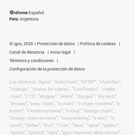
Idioma:
Español
País:
Argentina
©
igus, 2026
Protección de datos
Política de cookies
Canal de denuncia
Aviso legal
Términos y condiciones
Configuración de la protección de datos
Los términos "Apiro", "AutoChain", "CFRIP", "chainflex",
"chainge", "chains for cranes", "ConProtect", "cradle-
chain", "CTD", "drygear", "drylin", "dryspin", "dry-tech",
"dryway", "easy chain", "e-chain", "e-chain systems", "e-
ketten", "e-kettensysteme", "e-loop", "energy chain",
"energy chain systems", "enjoyneering", "e-skin", "e-
spool", "fixflex", "flizz", "i.Cee", "ibow", "igear", "iglidur",
"igubal", "igumid", "igus", "igus improves what moves",