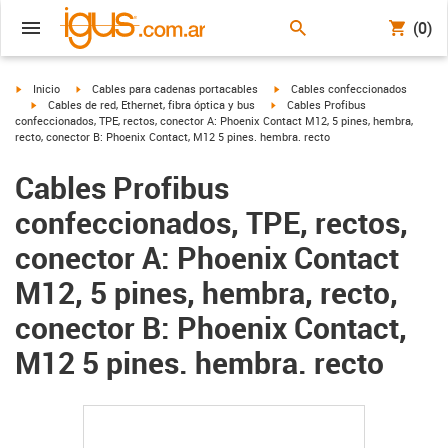
(0)
igus-icon-arrow-right
igus-icon-arrow-right
igus-icon-arrow-right
Inicio
Cables para cadenas portacables
Cables confeccionados
igus-icon-arrow-right
igus-icon-arrow-right
Cables de red, Ethernet, fibra óptica y bus
Cables Profibus
confeccionados, TPE, rectos, conector A: Phoenix Contact M12, 5 pines, hembra,
recto, conector B: Phoenix Contact, M12 5 pines. hembra. recto
Cables Profibus
confeccionados, TPE, rectos,
conector A: Phoenix Contact
M12, 5 pines, hembra, recto,
conector B: Phoenix Contact,
M12 5 pines. hembra. recto