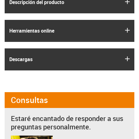
igus
Descripción del producto
igus
Herramientas online
igus
Descargas
Consultas
Estaré encantado de responder a sus
preguntas personalmente.