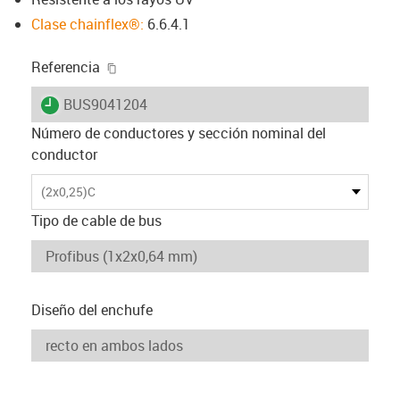
Clase chainflex®:
6.6.4.1
igus-icon-copy-clipboard
Referencia
igus-icon-lieferzeit
BUS9041204
Número de conductores y sección nominal del
conductor
(2x0,25)C
Tipo de cable de bus
Diseño del enchufe