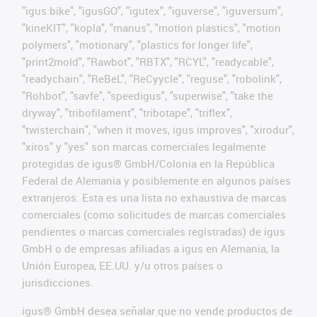
"igus:bike", "igusGO", "igutex", "iguverse", "iguversum",
"kineKIT", "kopla", "manus", "motion plastics", "motion
polymers", "motionary", "plastics for longer life",
"print2mold", "Rawbot", "RBTX", "RCYL", "readycable",
"readychain", "ReBeL", "ReCyycle", "reguse", "robolink",
"Rohbot", "savfe", "speedigus", "superwise", "take the
dryway", "tribofilament", "tribotape", "triflex",
"twisterchain", "when it moves, igus improves", "xirodur",
"xiros" y "yes" son marcas comerciales legalmente
protegidas de igus® GmbH/Colonia en la República
Federal de Alemania y posiblemente en algunos países
extranjeros. Esta es una lista no exhaustiva de marcas
comerciales (como solicitudes de marcas comerciales
pendientes o marcas comerciales registradas) de igus
GmbH o de empresas afiliadas a igus en Alemania, la
Unión Europea, EE.UU. y/u otros países o
jurisdicciones.
igus® GmbH desea señalar que no vende productos de