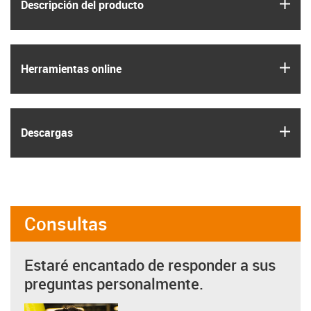
igus
Descripción del producto
igus
Herramientas online
igus
Descargas
Consultas
Estaré encantado de responder a sus
preguntas personalmente.