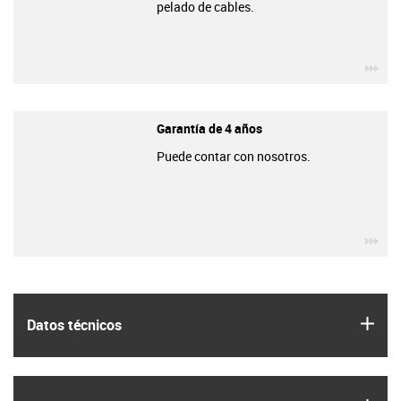
pelado de cables.
igu
Garantía de 4 años
Puede contar con nosotros.
igu
igus
Datos técnicos