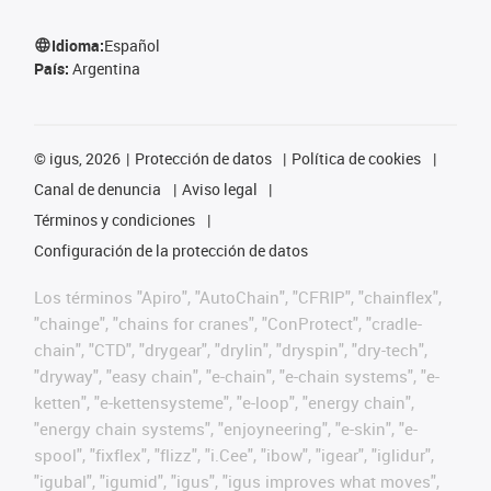
Idioma:
Español
País:
Argentina
©
igus, 2026
Protección de datos
Política de cookies
Canal de denuncia
Aviso legal
Términos y condiciones
Configuración de la protección de datos
Los términos "Apiro", "AutoChain", "CFRIP", "chainflex",
"chainge", "chains for cranes", "ConProtect", "cradle-
chain", "CTD", "drygear", "drylin", "dryspin", "dry-tech",
"dryway", "easy chain", "e-chain", "e-chain systems", "e-
ketten", "e-kettensysteme", "e-loop", "energy chain",
"energy chain systems", "enjoyneering", "e-skin", "e-
spool", "fixflex", "flizz", "i.Cee", "ibow", "igear", "iglidur",
"igubal", "igumid", "igus", "igus improves what moves",