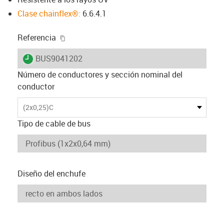
Clase chainflex®:
6.6.4.1
igus-icon-copy-clipboard
Referencia
igus-icon-lieferzeit
BUS9041202
Número de conductores y sección nominal del
conductor
(2x0,25)C
Tipo de cable de bus
Diseño del enchufe