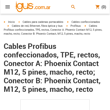
(0)
igus-icon-arrow-right
igus-icon-arrow-right
igus-icon-arrow-right
Inicio
Cables para cadenas portacables
Cables confeccionados
igus-icon-arrow-right
igus-icon-arrow-right
igus-icon-arrow-righ
Cables de red, Ethernet, fibra óptica y bus
Profibus
Cables
Profibus confeccionados, TPE, rectos, Conector A: Phoenix Contact M12, 5 pines,
macho, recto; Conector B: Phoenix Contact, M12, 5 pines, macho, recto
Cables Profibus
confeccionados, TPE, rectos,
Conector A: Phoenix Contact
M12, 5 pines, macho, recto;
Conector B: Phoenix Contact,
M12, 5 pines, macho, recto