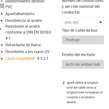
Número de conductores
Revestimiento exterior:
y sección nominal del
PVC
conductor
Apantallamiento
Resistencia al aceite:
(4x0,38)C
igus-icon-lupe
Resistente al aceite
Tipo de cable de bus
conforme a DIN EN 50363-
4-1
Retardante de llama
Resistente a los rayos UV
Diseño del enchufe
Clase chainflex®:
4.3.2.1
igus® define la longitud
igus-icon-info
total del cable como la
longitud total incluyendo el
conector o el extremo
abierto.