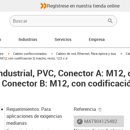
Regístrese en nuestra tienda online
o
Industrias
Servicios
Empresa
igus-icon-arrow-right
igus-icon-arrow-right
igus-
les
Cables confeccionados
Cables de red, Ethernet, fibra óptica y bus
Cab
 M12, con codificación D, macho, recto, 12,5 x d
ndustrial, PVC, Conector A: M12, 
; Conector B: M12, con codificaci
igus-icon-cop
Requerimientos: Para
Referencia
aplicaciones de exigencias
igus-icon-lieferzeit
MAT904125482
medianas