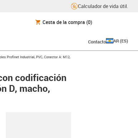
Calculador de vida útil.
Cesta de la compra
(0)
AR
(
ES
)
Contacto
icon-arrow-right
les Profinet Industrial, PVC, Conector A: M12,
con codificación
ón D, macho,
y-clipboard