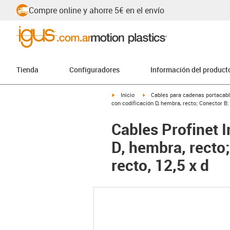
Compre online y ahorre 5€ en el envío
Tienda
Configuradores
Información del product
igus-icon-arrow-right
igus-icon-arrow-right
Inicio
Cables para cadenas portacab
con codificación D, hembra, recto; Conector B:
Cables Profinet I
D, hembra, recto
recto, 12,5 x d