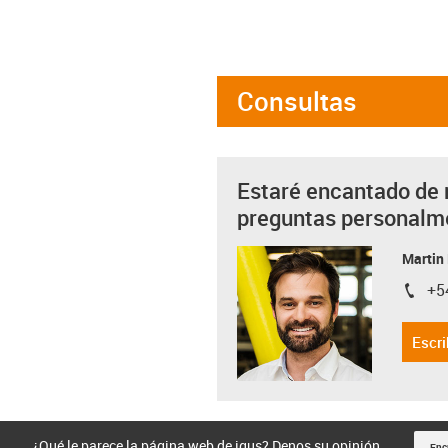
Consultas
Estaré encantado de 
preguntas personalm
Martin
+5
igus-i
Escri
¿Qué le parece la página web de igus? Denos su opinión.
Enc