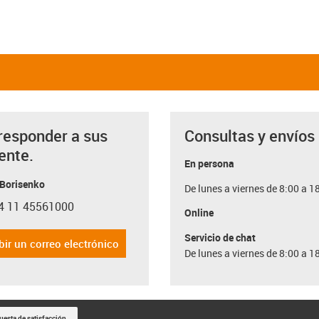
responder a sus
Consultas y envíos
ente.
En persona
 Borisenko
De lunes a viernes de 8:00 a 1
4 11 45561000
con-phone
Online
Servicio de chat
bir un correo electrónico
De lunes a viernes de 8:00 a 1
uesta de satisfacción