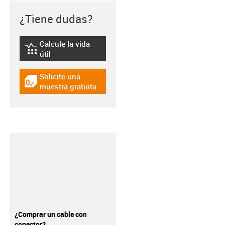
¿Tiene dudas?
Calcule la vida
igus-icon-lebensdauerrechner
útil
Solicite una
igus-icon-gratismuster
muestra gratuita
¿Comprar un cable con
conector?