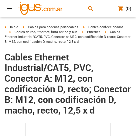
(0)
igus-icon-arrow-right
igus-icon-arrow-right
igus-icon-arrow-right
Inicio
Cables para cadenas portacables
Cables confeccionados
igus-icon-arrow-right
igus-icon-arrow-right
igus-icon-arrow-righ
Cables de red, Ethernet, fibra óptica y bus
Ethernet
Cables
Ethernet Industrial/CAT5, PVC, Conector A: M12, con codificación D, recto; Conector
B: M12, con codificación D, macho, recto, 12,5 x d
Cables Ethernet
Industrial/CAT5, PVC,
Conector A: M12, con
codificación D, recto; Conector
B: M12, con codificación D,
macho, recto, 12,5 x d