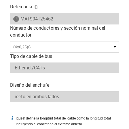
igus-icon-copy-clipboard
Referencia
igus-icon-lieferzeit
MAT904125462
Número de conductores y sección nominal del
conductor
(4x0,25)C
Tipo de cable de bus
Diseño del enchufe
igus® define la longitud total del cable como la longitud total
igus-icon-info
incluyendo el conector o el extremo abierto.