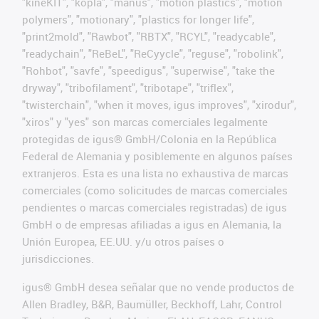
"kineKIT", "kopla", "manus", "motion plastics", "motion
polymers", "motionary", "plastics for longer life",
"print2mold", "Rawbot", "RBTX", "RCYL", "readycable",
"readychain", "ReBeL", "ReCyycle", "reguse", "robolink",
"Rohbot", "savfe", "speedigus", "superwise", "take the
dryway", "tribofilament", "tribotape", "triflex",
"twisterchain", "when it moves, igus improves", "xirodur",
"xiros" y "yes" son marcas comerciales legalmente
protegidas de igus® GmbH/Colonia en la República
Federal de Alemania y posiblemente en algunos países
extranjeros. Esta es una lista no exhaustiva de marcas
comerciales (como solicitudes de marcas comerciales
pendientes o marcas comerciales registradas) de igus
GmbH o de empresas afiliadas a igus en Alemania, la
Unión Europea, EE.UU. y/u otros países o
jurisdicciones.
igus® GmbH desea señalar que no vende productos de
Allen Bradley, B&R, Baumüller, Beckhoff, Lahr, Control