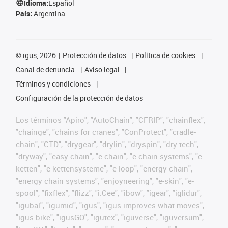
Idioma:
Español
País:
Argentina
©
igus, 2026
Protección de datos
Política de cookies
Canal de denuncia
Aviso legal
Términos y condiciones
Configuración de la protección de datos
Los términos "Apiro", "AutoChain", "CFRIP", "chainflex",
"chainge", "chains for cranes", "ConProtect", "cradle-
chain", "CTD", "drygear", "drylin", "dryspin", "dry-tech",
"dryway", "easy chain", "e-chain", "e-chain systems", "e-
ketten", "e-kettensysteme", "e-loop", "energy chain",
"energy chain systems", "enjoyneering", "e-skin", "e-
spool", "fixflex", "flizz", "i.Cee", "ibow", "igear", "iglidur",
"igubal", "igumid", "igus", "igus improves what moves",
"igus:bike", "igusGO", "igutex", "iguverse", "iguversum",