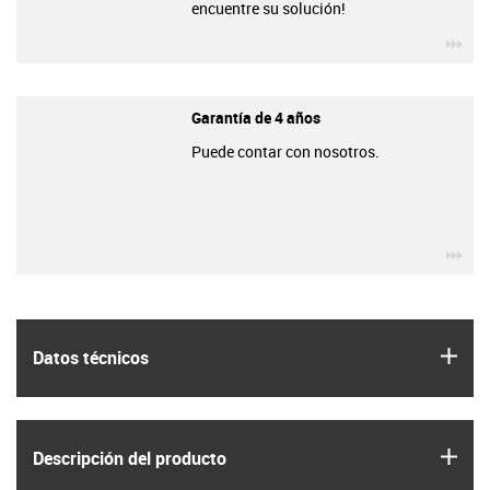
encuentre su solución!
igu
Garantía de 4 años
Puede contar con nosotros.
igu
igus
Datos técnicos
igus
Descripción del producto