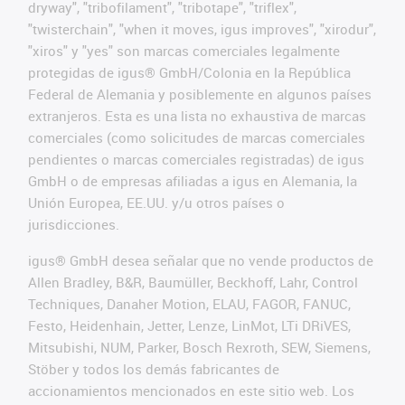
dryway", "tribofilament", "tribotape", "triflex",
"twisterchain", "when it moves, igus improves", "xirodur",
"xiros" y "yes" son marcas comerciales legalmente
protegidas de igus® GmbH/Colonia en la República
Federal de Alemania y posiblemente en algunos países
extranjeros. Esta es una lista no exhaustiva de marcas
comerciales (como solicitudes de marcas comerciales
pendientes o marcas comerciales registradas) de igus
GmbH o de empresas afiliadas a igus en Alemania, la
Unión Europea, EE.UU. y/u otros países o
jurisdicciones.
igus® GmbH desea señalar que no vende productos de
Allen Bradley, B&R, Baumüller, Beckhoff, Lahr, Control
Techniques, Danaher Motion, ELAU, FAGOR, FANUC,
Festo, Heidenhain, Jetter, Lenze, LinMot, LTi DRiVES,
Mitsubishi, NUM, Parker, Bosch Rexroth, SEW, Siemens,
Stöber y todos los demás fabricantes de
accionamientos mencionados en este sitio web. Los