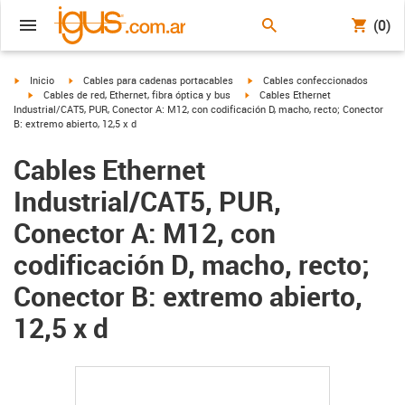
(0)
igus-icon-arrow-right
igus-icon-arrow-right
igus-icon-arrow-right
Inicio
Cables para cadenas portacables
Cables confeccionados
igus-icon-arrow-right
igus-icon-arrow-right
Cables de red, Ethernet, fibra óptica y bus
Cables Ethernet
Industrial/CAT5, PUR, Conector A: M12, con codificación D, macho, recto; Conector
B: extremo abierto, 12,5 x d
Cables Ethernet
Industrial/CAT5, PUR,
Conector A: M12, con
codificación D, macho, recto;
Conector B: extremo abierto,
12,5 x d