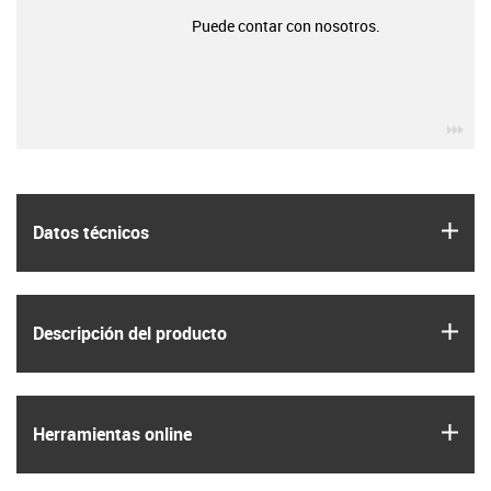
Puede contar con nosotros.
igu
igus
Datos técnicos
igus
Descripción del producto
igus
Herramientas online