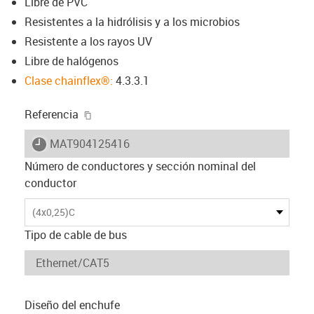
Libre de PVC
Resistentes a la hidrólisis y a los microbios
Resistente a los rayos UV
Libre de halógenos
Clase chainflex®:
4.3.3.1
igus-icon-copy-clipboard
Referencia
igus-icon-lieferzeit
MAT904125416
Número de conductores y sección nominal del
conductor
(4x0,25)C
Tipo de cable de bus
Diseño del enchufe