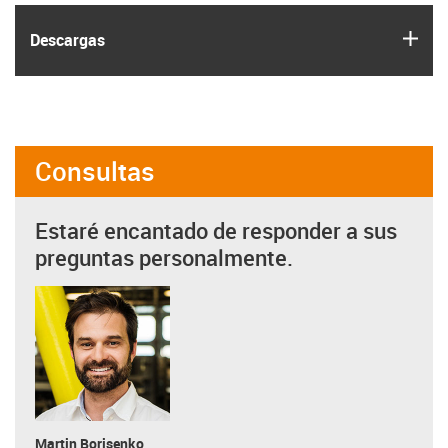
igus
Descargas
Consultas
Estaré encantado de responder a sus
preguntas personalmente.
Martin Borisenko