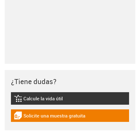
¿Tiene dudas?
Calcule la vida útil
igus-icon-lebensdauerrechner
Solicite una muestra gratuita
igus-icon-gratismuster