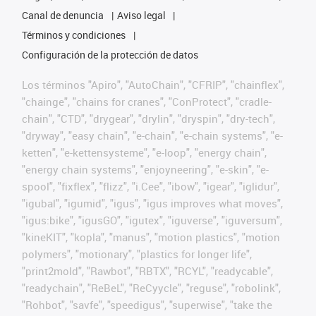
Canal de denuncia
Aviso legal
Términos y condiciones
Configuración de la protección de datos
Los términos "Apiro", "AutoChain", "CFRIP", "chainflex",
"chainge", "chains for cranes", "ConProtect", "cradle-
chain", "CTD", "drygear", "drylin", "dryspin", "dry-tech",
"dryway", "easy chain", "e-chain", "e-chain systems", "e-
ketten", "e-kettensysteme", "e-loop", "energy chain",
"energy chain systems", "enjoyneering", "e-skin", "e-
spool", "fixflex", "flizz", "i.Cee", "ibow", "igear", "iglidur",
"igubal", "igumid", "igus", "igus improves what moves",
"igus:bike", "igusGO", "igutex", "iguverse", "iguversum",
"kineKIT", "kopla", "manus", "motion plastics", "motion
polymers", "motionary", "plastics for longer life",
"print2mold", "Rawbot", "RBTX", "RCYL", "readycable",
"readychain", "ReBeL", "ReCyycle", "reguse", "robolink",
"Rohbot", "savfe", "speedigus", "superwise", "take the