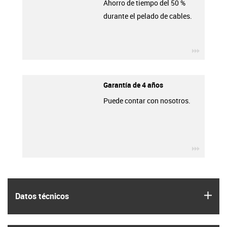
Ahorro de tiempo del 50 %
durante el pelado de cables.
igus-ico
Garantía de 4 años
Puede contar con nosotros.
igus-ico
igus
Datos técnicos