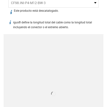
CF98.INI-P4-M12-BW-3
Este producto está descatalogado.
igus-icon-info
igus® define la longitud total del cable como la longitud total
igus-icon-info
incluyendo el conector o el extremo abierto.