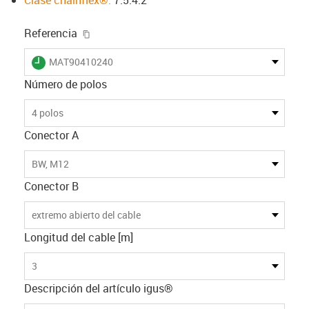
igus-icon-copy-clipboard
Referencia
igus-icon-lieferzeit
MAT90410240
Número de polos
4 polos
Conector A
BW, M12
Conector B
extremo abierto del cable
Longitud del cable [m]
3
Descripción del artículo igus®