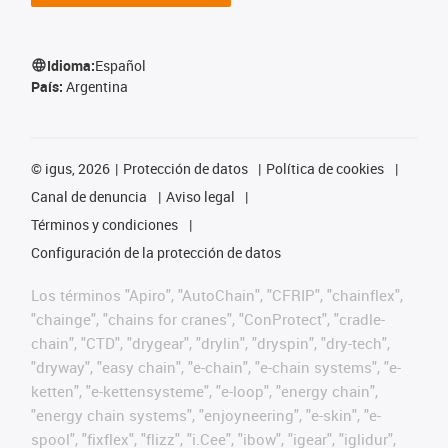
Idioma:
Español
País:
Argentina
©
igus, 2026
Protección de datos
Política de cookies
Canal de denuncia
Aviso legal
Términos y condiciones
Configuración de la protección de datos
Los términos "Apiro", "AutoChain", "CFRIP", "chainflex",
"chainge", "chains for cranes", "ConProtect", "cradle-
chain", "CTD", "drygear", "drylin", "dryspin", "dry-tech",
"dryway", "easy chain", "e-chain", "e-chain systems", "e-
ketten", "e-kettensysteme", "e-loop", "energy chain",
"energy chain systems", "enjoyneering", "e-skin", "e-
spool", "fixflex", "flizz", "i.Cee", "ibow", "igear", "iglidur",