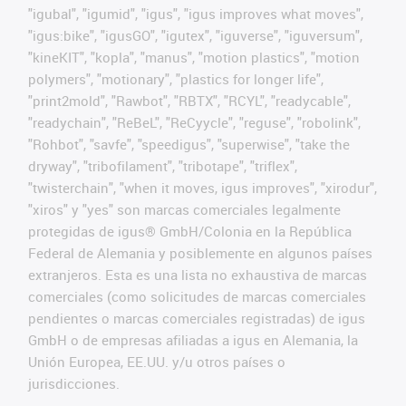
"igubal", "igumid", "igus", "igus improves what moves",
"igus:bike", "igusGO", "igutex", "iguverse", "iguversum",
"kineKIT", "kopla", "manus", "motion plastics", "motion
polymers", "motionary", "plastics for longer life",
"print2mold", "Rawbot", "RBTX", "RCYL", "readycable",
"readychain", "ReBeL", "ReCyycle", "reguse", "robolink",
"Rohbot", "savfe", "speedigus", "superwise", "take the
dryway", "tribofilament", "tribotape", "triflex",
"twisterchain", "when it moves, igus improves", "xirodur",
"xiros" y "yes" son marcas comerciales legalmente
protegidas de igus® GmbH/Colonia en la República
Federal de Alemania y posiblemente en algunos países
extranjeros. Esta es una lista no exhaustiva de marcas
comerciales (como solicitudes de marcas comerciales
pendientes o marcas comerciales registradas) de igus
GmbH o de empresas afiliadas a igus en Alemania, la
Unión Europea, EE.UU. y/u otros países o
jurisdicciones.