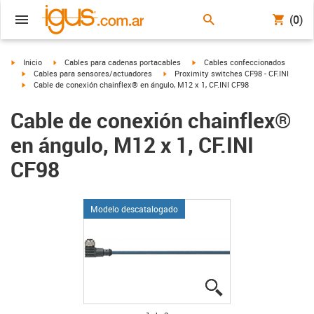
(0)
igus-icon-arrow-right
igus-icon-arrow-right
igus-icon-arrow-right
Inicio
Cables para cadenas portacables
Cables confeccionados
igus-icon-arrow-right
igus-icon-arrow-right
Cables para sensores/actuadores
Proximity switches CF98 - CF.INI
igus-icon-arrow-right
Cable de conexión chainflex® en ángulo, M12 x 1, CF.INI CF98
Cable de conexión chainflex®
en ángulo, M12 x 1, CF.INI
CF98
Modelo descatalogado
igus-icon-lupe
igus-icon-lupe