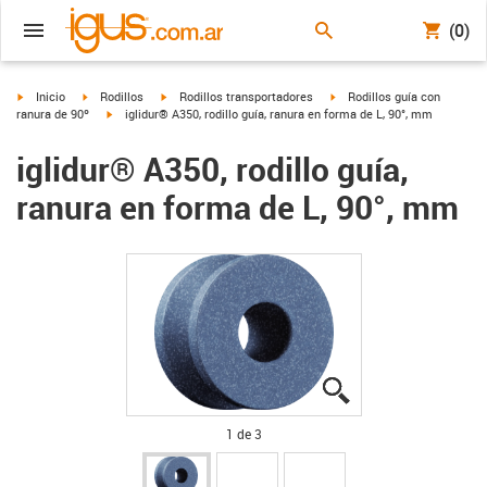
(0)
igus-icon-arrow-right
igus-icon-arrow-right
igus-icon-arrow-right
igus-icon-arrow-right
Inicio
Rodillos
Rodillos transportadores
Rodillos guía con
igus-icon-arrow-right
ranura de 90º
iglidur® A350, rodillo guía, ranura en forma de L, 90°, mm
iglidur® A350, rodillo guía,
ranura en forma de L, 90°, mm
igus-icon-lupe
igus-icon-lupe
igus-icon-lupe
1 de 3