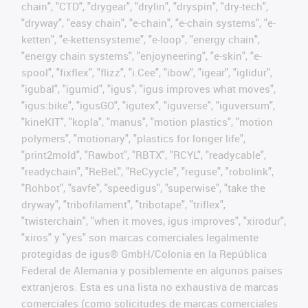
chain", "CTD", "drygear", "drylin", "dryspin", "dry-tech",
"dryway", "easy chain", "e-chain", "e-chain systems", "e-
ketten", "e-kettensysteme", "e-loop", "energy chain",
"energy chain systems", "enjoyneering", "e-skin", "e-
spool", "fixflex", "flizz", "i.Cee", "ibow", "igear", "iglidur",
"igubal", "igumid", "igus", "igus improves what moves",
"igus:bike", "igusGO", "igutex", "iguverse", "iguversum",
"kineKIT", "kopla", "manus", "motion plastics", "motion
polymers", "motionary", "plastics for longer life",
"print2mold", "Rawbot", "RBTX", "RCYL", "readycable",
"readychain", "ReBeL", "ReCyycle", "reguse", "robolink",
"Rohbot", "savfe", "speedigus", "superwise", "take the
dryway", "tribofilament", "tribotape", "triflex",
"twisterchain", "when it moves, igus improves", "xirodur",
"xiros" y "yes" son marcas comerciales legalmente
protegidas de igus® GmbH/Colonia en la República
Federal de Alemania y posiblemente en algunos países
extranjeros. Esta es una lista no exhaustiva de marcas
comerciales (como solicitudes de marcas comerciales