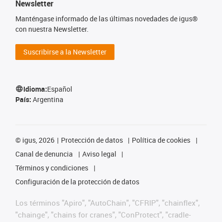
Newsletter
Manténgase informado de las últimas novedades de igus®
con nuestra Newsletter.
Suscribirse a la Newsletter
Idioma:
Español
País:
Argentina
©
igus, 2026
Protección de datos
Política de cookies
Canal de denuncia
Aviso legal
Términos y condiciones
Configuración de la protección de datos
Los términos "Apiro", "AutoChain", "CFRIP", "chainflex",
"chainge", "chains for cranes", "ConProtect", "cradle-