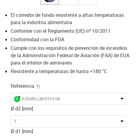
El corredor de fondo resistente a altas temperaturas
para la industria alimentaria
Conforme con el Reglamento (UE) nº 10/2011
Conformidad con la FDA
Cumple con los requisitos de prevención de incendios
de la Administración Federal de Aviación (FAA) de EUA
para el interior de aeronaves
Resistente a temperaturas de hasta +180 °C
igus-icon-copy-clipboard
Referencia
igus-icon-lieferzeit-dot
A350RLLM-0310-06
Ø d2 [mm]
7
Ø d1 [mm]