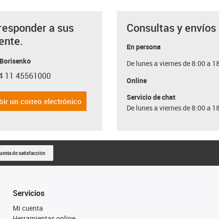
responder a sus
Consultas y envíos
ente.
En persona
 Borisenko
De lunes a viernes de 8:00 a 1
4 11 45561000
con-phone
Online
Servicio de chat
bir un correo electrónico
De lunes a viernes de 8:00 a 1
uesta de satisfacción
Servicios
Mi cuenta
Herramientas online