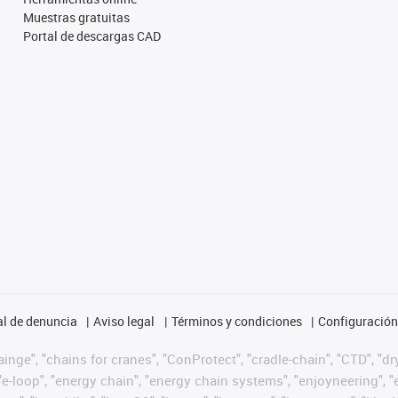
Muestras gratuitas
Portal de descargas CAD
l de denuncia
Aviso legal
Términos y condiciones
Configuración 
nge", "chains for cranes", "ConProtect", "cradle-chain", "CTD", "dryg
-loop", "energy chain", "energy chain systems", "enjoyneering", "e-skin