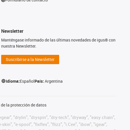
Newsletter
Manténgase informado de las últimas novedades de igus® con
nuestra Newsletter.
Suscribirse a la Newsletter
Idioma:
Español
País:
Argentina
de la protección de datos
ear", "drylin", "dryspin", "dry-tech", "dryway", "easy chain",
", "e-spool", "fixflex", "flizz", "i.Cee", "ibow", "igear",