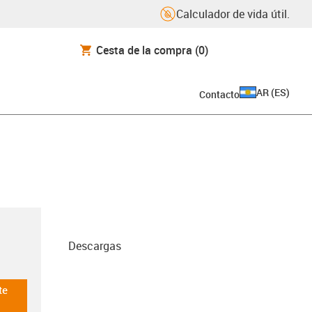
Calculador de vida útil.
Cesta de la compra
(0)
AR
(
ES
)
Contacto
écnicos
Descargas
te