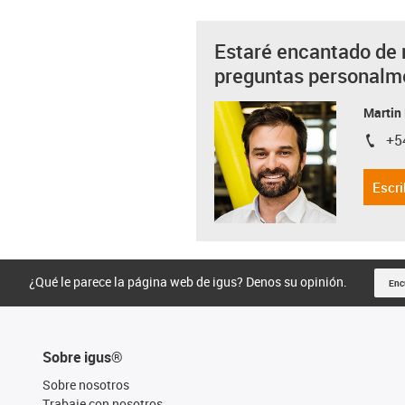
Estaré encantado de 
preguntas personalm
Martin
+5
igus-i
Escri
¿Qué le parece la página web de igus? Denos su opinión.
Enc
Sobre igus®
Sobre nosotros
Trabaje con nosotros