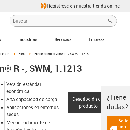
Regístrese en nuestra tienda online
o
Industrias
Servicios
Empresa
-arrow-right
igus-icon-arrow-right
igus-icon-arrow-right
l eje R
Ejes
Eje de acero drylin® R -, SWM, 1.1213
lin® R -, SWM, 1.1213
Versión estándar
económica
¿Tiene
Descripción del
Alta capacidad de carga
Datos t
dudas?
producto
Aplicaciones en entornos
secos
Solici
Menor coeficiente de
una
fricción frente a los