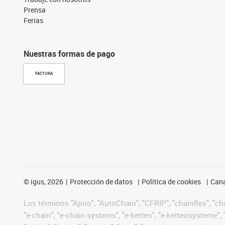
Prensa
Ferias
Nuestras formas de pago
FACTURA
©
igus, 2026
Protección de datos
Política de cookies
Cana
Los términos "Apiro", "AutoChain", "CFRIP", "chainflex", "chai
"e-chain", "e-chain systems", "e-ketten", "e-kettensysteme", "e