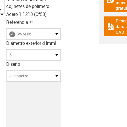
igus-icon
muest
igus-icon-lupe
cojinetes de polímero
gratui
Acero 1.1213 (Cf53)
Desca
igus-icon-copy-clipboard
Referencia
datos
igus-icon
CAD
igus-icon-lieferzeit
SWM-06
Diámetro exterior d [mm]
6
Diseño
eje macizo