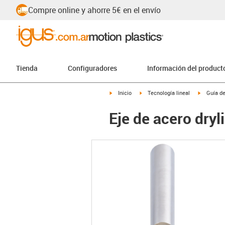
Compre online y ahorre 5€ en el envío
Tienda
Configuradores
Información del product
igus-icon-arrow-right
igus-icon-arrow-right
igus-icon
Inicio
Tecnología lineal
Guía de
Eje de acero dry