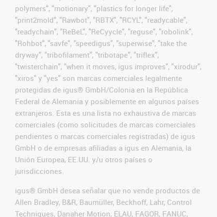
polymers", "motionary", "plastics for longer life",
"print2mold", "Rawbot", "RBTX", "RCYL", "readycable",
"readychain", "ReBeL", "ReCyycle", "reguse", "robolink",
"Rohbot", "savfe", "speedigus", "superwise", "take the
dryway", "tribofilament", "tribotape", "triflex",
"twisterchain", "when it moves, igus improves", "xirodur",
"xiros" y "yes" son marcas comerciales legalmente
protegidas de igus® GmbH/Colonia en la República
Federal de Alemania y posiblemente en algunos países
extranjeros. Esta es una lista no exhaustiva de marcas
comerciales (como solicitudes de marcas comerciales
pendientes o marcas comerciales registradas) de igus
GmbH o de empresas afiliadas a igus en Alemania, la
Unión Europea, EE.UU. y/u otros países o
jurisdicciones.
igus® GmbH desea señalar que no vende productos de
Allen Bradley, B&R, Baumüller, Beckhoff, Lahr, Control
Techniques, Danaher Motion, ELAU, FAGOR, FANUC,