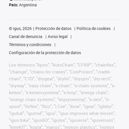
País:
Argentina
©
igus, 2026
Protección de datos
Política de cookies
Canal de denuncia
Aviso legal
Términos y condiciones
Configuración de la protección de datos
Los términos "Apiro", "AutoChain", "CFRIP", "chainflex",
"chainge", "chains for cranes", "ConProtect", "cradle-
chain", "CTD", "drygear", "drylin", "dryspin", "dry-tech",
"dryway", "easy chain", "e-chain", "e-chain systems", "e-
ketten", "e-kettensysteme", "e-loop", "energy chain",
"energy chain systems", "enjoyneering", "e-skin", "e-
spool", "fixflex", "flizz", "i.Cee", "ibow", "igear", "iglidur",
"igubal", "igumid", "igus", "igus improves what moves",
"igus:bike", "igusGO", "igutex", "iguverse", "iguversum",
"kineKIT", "kopla", "manus", "motion plastics", "motion