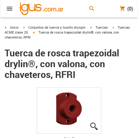
(0)
igus-icon-arrow-right
igus-icon-arrow-right
igus-icon-arrow-right
igus-icon-arrow
Inicio
Conjuntos de tuerca y husillo dryspin
Tuercas
Tuercas
igus-icon-arrow-right
ACME clase 2G
Tuerca de rosca trapezoidal drylin®, con valona, con
chaveteros, RFRI
Tuerca de rosca trapezoidal
drylin®, con valona, con
chaveteros, RFRI
igus-icon-lupe
igus-icon-lupe