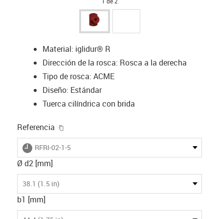
1 de 2
Material: iglidur® R
Dirección de la rosca: Rosca a la derecha
Tipo de rosca: ACME
Diseño: Estándar
Tuerca cilíndrica con brida
igus-icon-copy-clipboard
Referencia
igus-icon-lieferzeit
RFRI-02-1-5
Ø d2 [mm]
38.1 (1.5 in)
b1 [mm]