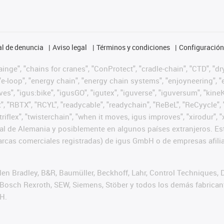
l de denuncia
Aviso legal
Términos y condiciones
Configuración 
nge", "chains for cranes", "ConProtect", "cradle-chain", "CTD", "dryg
-loop", "energy chain", "energy chain systems", "enjoyneering", "e-skin
ves", "igus:bike", "igusGO", "igutex", "iguverse", "iguversum", "kin
t", "RBTX", "RCYL", "readycable", "readychain", "ReBeL", "ReCyycle", 
 "triflex", "twisterchain", "when it moves, igus improves", "xirodur
l de Alemania y posiblemente en algunos países extranjeros. Est
cas comerciales registradas) de igus GmbH o de empresas afilia
n Bradley, B&R, Baumüller, Beckhoff, Lahr, Control Techniques,
er, Bosch Rexroth, SEW, Siemens, Stöber y todos los demás fabric
H.