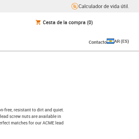
Calculador de vida útil.
Cesta de la compra
(0)
AR
(
ES
)
Contacto
free, resistant to dirt and quiet.
lead screw nuts are available in
perfect matches for our ACME lead