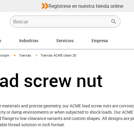
Regístrese en nuestra tienda online
o
Industrias
Servicios
Empresa
igus-icon-arrow-right
igus-icon-arrow-right
dryspin
Tuercas
Tuercas ACME clase 2G
ad screw nut
materials and precise geometry, our ACME lead screw nuts are corrosion-
dirty or damp environments or when subjected to shock loads. Our ACME 
nd flange to low-clearance variants and custom shapes. All designs are 
ble thread solution in inch format.