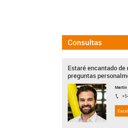
Consultas
Estaré encantado de 
preguntas personalm
Martin
+5
igus-i
Escri