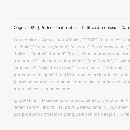
©
igus, 2026
Protección de datos
Política de cookies
Cana
Los términos "Apiro", "AutoChain", "CFRIP", "chainflex", "chai
"e-chain", "e-chain systems", "e-ketten", "e-kettensysteme", "e
"iglidur", "igubal", "igumid", "igus", "igus improves what mo
"motionary", "plastics for longer life", "print2mold", "Rawbo
"superwise", "take the dryway", "tribofilament", "tribotape",
protegidas de igus® GmbH/Colonia en la República Federa
(como solicitudes de marcas comerciales pendientes o mar
otros países o jurisdicciones.
igus® GmbH desea señalar que no vende productos de Alle
Jetter, Lenze, LinMot, LTi DRiVES, Mitsubishi, NUM, Park
Los productos ofrecidos por igus® son los de igus® Gmb