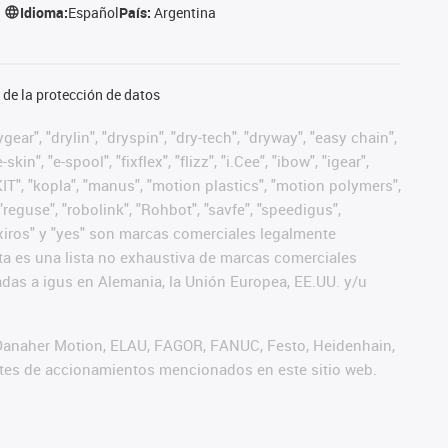
Idioma:
Español
País:
Argentina
de la protección de datos
ear", "drylin", "dryspin", "dry-tech", "dryway", "easy chain",
", "e-spool", "fixflex", "flizz", "i.Cee", "ibow", "igear",
eKIT", "kopla", "manus", "motion plastics", "motion polymers",
"reguse", "robolink", "Rohbot", "savfe", "speedigus",
", "xiros" y "yes" son marcas comerciales legalmente
a es una lista no exhaustiva de marcas comerciales
das a igus en Alemania, la Unión Europea, EE.UU. y/u
 Danaher Motion, ELAU, FAGOR, FANUC, Festo, Heidenhain,
antes de accionamientos mencionados en este sitio web.