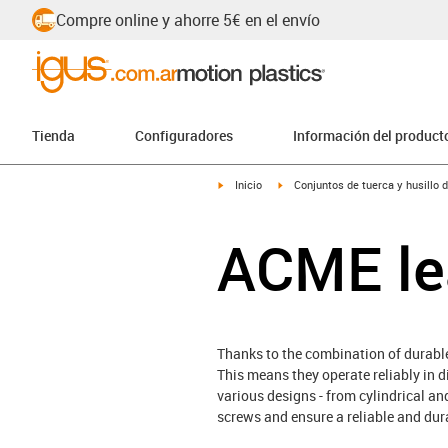
Compre online y ahorre 5€ en el envío
Tienda
Configuradores
Información del product
igus-icon-arrow-right
igus-icon-arrow-right
Inicio
Conjuntos de tuerca y husillo 
ACME le
Thanks to the combination of durable 
This means they operate reliably in 
various designs - from cylindrical a
screws and ensure a reliable and dura