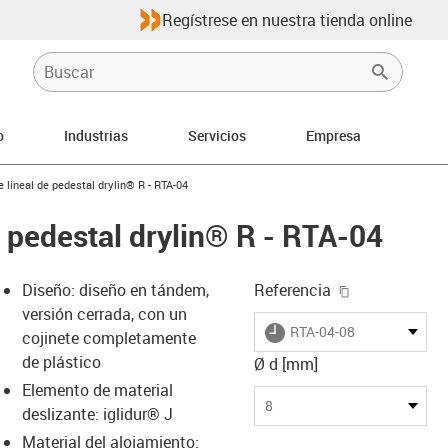
Regístrese en nuestra tienda online
o
Industrias
Servicios
Empresa
-arrow-right
e lineal de pedestal drylin® R - RTA-04
e pedestal drylin® R - RTA-04
igus-icon-cop
Diseño: diseño en tándem,
Referencia
versión cerrada, con un
igus-icon-lieferzeit
RTA-04-08
cojinete completamente
de plástico
Ø d [mm]
Elemento de material
-icon-lupe
-icon-lupe
-icon-lupe
-icon-lupe
8
deslizante: iglidur® J
Material del alojamiento: