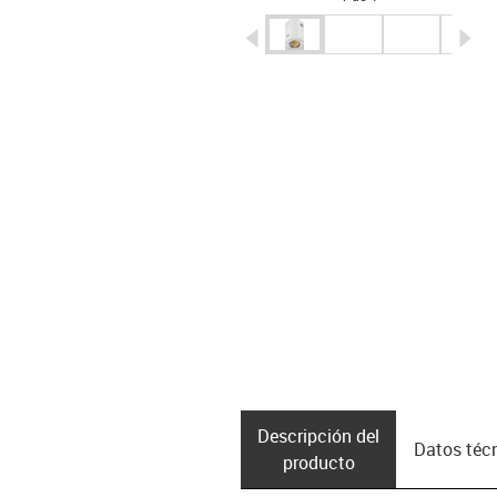
igus-icon-arrow-left
ig
Descripción del
Datos téc
producto