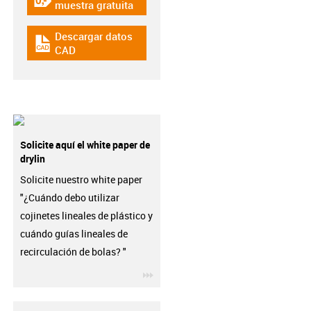
igus-icon-gratismuster
muestra gratuita
Descargar datos
igus-icon-cad-dateien
CAD
Solicite aquí el white paper de
drylin
Solicite nuestro white paper
"¿Cuándo debo utilizar
cojinetes lineales de plástico y
cuándo guías lineales de
recirculación de bolas? "
igus-icon-3arrow