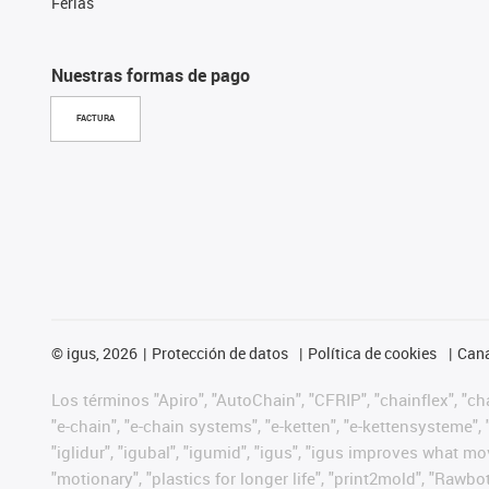
Ferias
Nuestras formas de pago
FACTURA
©
igus, 2026
Protección de datos
Política de cookies
Cana
Los términos "Apiro", "AutoChain", "CFRIP", "chainflex", "chai
"e-chain", "e-chain systems", "e-ketten", "e-kettensysteme", "e
"iglidur", "igubal", "igumid", "igus", "igus improves what mo
"motionary", "plastics for longer life", "print2mold", "Rawbo