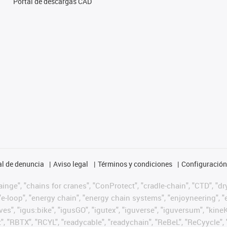
Portal de descargas CAD
l de denuncia
Aviso legal
Términos y condiciones
Configuración 
nge", "chains for cranes", "ConProtect", "cradle-chain", "CTD", "dryg
-loop", "energy chain", "energy chain systems", "enjoyneering", "e-skin
ves", "igus:bike", "igusGO", "igutex", "iguverse", "iguversum", "kin
t", "RBTX", "RCYL", "readycable", "readychain", "ReBeL", "ReCyycle", 