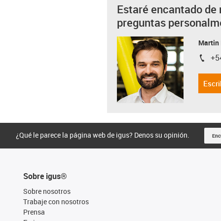
Estaré encantado de 
preguntas personalm
Martin
+5
igus-i
Escri
¿Qué le parece la página web de igus? Denos su opinión.
Enc
Sobre igus®
Sobre nosotros
Trabaje con nosotros
Prensa