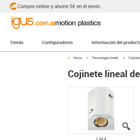
Compre online y ahorre 5€ en el envío
Tienda
Configuradores
Información del product
igus-icon-arrow-right
igus-icon-arrow-right
igus-icon
Inicio
Tecnología lineal
Cojinet
Cojinete lineal d
igus
igus
igus
igus
1 de 4