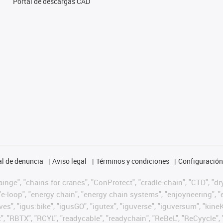
Portal de descargas CAD
l de denuncia
Aviso legal
Términos y condiciones
Configuración 
nge", "chains for cranes", "ConProtect", "cradle-chain", "CTD", "dryg
-loop", "energy chain", "energy chain systems", "enjoyneering", "e-skin
ves", "igus:bike", "igusGO", "igutex", "iguverse", "iguversum", "kin
t", "RBTX", "RCYL", "readycable", "readychain", "ReBeL", "ReCyycle", 