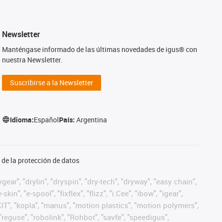
Newsletter
Manténgase informado de las últimas novedades de igus® con
nuestra Newsletter.
Suscribirse a la Newsletter
Idioma:
Español
País:
Argentina
de la protección de datos
ear", "drylin", "dryspin", "dry-tech", "dryway", "easy chain",
", "e-spool", "fixflex", "flizz", "i.Cee", "ibow", "igear",
eKIT", "kopla", "manus", "motion plastics", "motion polymers",
"reguse", "robolink", "Rohbot", "savfe", "speedigus",