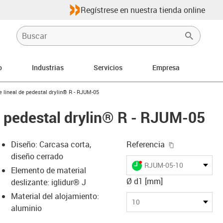
Regístrese en nuestra tienda online
o
Industrias
Servicios
Empresa
-arrow-right
e lineal de pedestal drylin® R - RJUM-05
de pedestal drylin® R - RJUM-05
igus-icon-cop
Diseño: Carcasa corta,
Referencia
diseño cerrado
igus-icon-lieferzeit-dot
RJUM-05-10
Elemento de material
Ø d1 [mm]
deslizante: iglidur® J
Material del alojamiento:
s-icon-lupe
s-icon-lupe
s-icon-lupe
10
aluminio