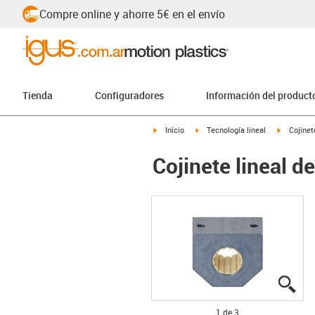
Compre online y ahorre 5€ en el envío
Tienda
Configuradores
Información del product
igus-icon-arrow-right
igus-icon-arrow-right
igus-icon
Inicio
Tecnología lineal
Cojinet
Cojinete lineal 
igu
igu
igu
1 de 3