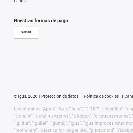
Ferias
Nuestras formas de pago
FACTURA
©
igus, 2026
Protección de datos
Política de cookies
Cana
Los términos "Apiro", "AutoChain", "CFRIP", "chainflex", "chai
"e-chain", "e-chain systems", "e-ketten", "e-kettensysteme", "e
"iglidur", "igubal", "igumid", "igus", "igus improves what mo
"motionary", "plastics for longer life", "print2mold", "Rawbo