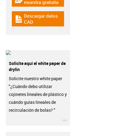
igus-icon-gratismuster
muestra gratuita
Descargar datos
igus-icon-cad-dateien
CAD
Solicite aquí el white paper de
drylin
Solicite nuestro white paper
"¿Cuándo debo utilizar
cojinetes lineales de plástico y
cuándo guías lineales de
recirculación de bolas? "
igus-icon-3arrow