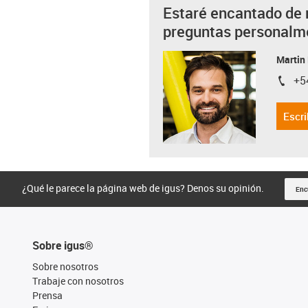
Estaré encantado de 
preguntas personalm
Martin
+5
igus-i
Escri
¿Qué le parece la página web de igus? Denos su opinión.
Enc
Sobre igus®
Sobre nosotros
Trabaje con nosotros
Prensa