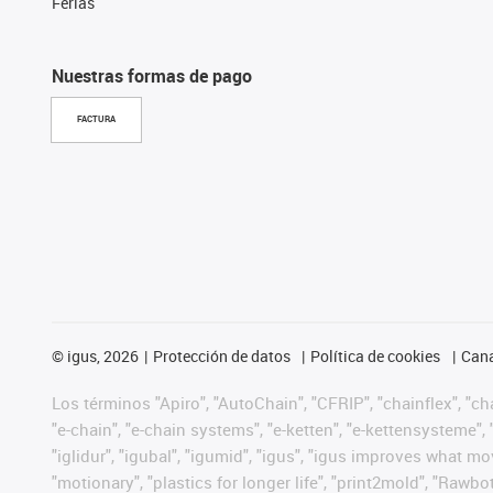
Ferias
Nuestras formas de pago
FACTURA
©
igus, 2026
Protección de datos
Política de cookies
Cana
Los términos "Apiro", "AutoChain", "CFRIP", "chainflex", "chai
"e-chain", "e-chain systems", "e-ketten", "e-kettensysteme", "e
"iglidur", "igubal", "igumid", "igus", "igus improves what mo
"motionary", "plastics for longer life", "print2mold", "Rawbo