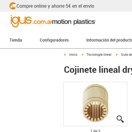
Compre online y ahorre 5€ en el envío
Tienda
Configuradores
Información del product
igus-icon-arrow-right
igus-icon-arrow-right
igus-icon
Inicio
Tecnología lineal
Guía de
Cojinete lineal d
igu
igu
igu
1 de 3