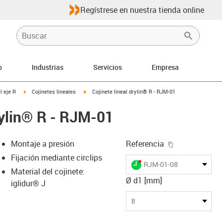
Regístrese en nuestra tienda online
o
Industrias
Servicios
Empresa
-arrow-right
igus-icon-arrow-right
igus-icon-arrow-right
l eje R
Cojinetes lineales
Cojinete lineal drylin® R - RJM-01
rylin® R - RJM-01
igus-icon-cop
Montaje a presión
Referencia
Fijación mediante circlips
igus-icon-lieferzeit-dot
RJM-01-08
Material del cojinete:
Ø d1 [mm]
iglidur® J
s-icon-lupe
s-icon-lupe
s-icon-lupe
8