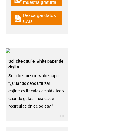
igus-icon-gratismuster
muestra gratuita
Descargar datos
igus-icon-cad-dateien
CAD
Solicite aquí el white paper de
drylin
Solicite nuestro white paper
"¿Cuándo debo utilizar
cojinetes lineales de plástico y
cuándo guías lineales de
recirculación de bolas? "
igus-icon-3arrow