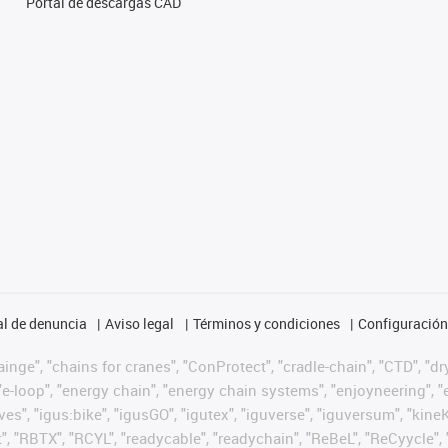
Portal de descargas CAD
l de denuncia
Aviso legal
Términos y condiciones
Configuración 
nge", "chains for cranes", "ConProtect", "cradle-chain", "CTD", "dryg
-loop", "energy chain", "energy chain systems", "enjoyneering", "e-skin
ves", "igus:bike", "igusGO", "igutex", "iguverse", "iguversum", "kin
t", "RBTX", "RCYL", "readycable", "readychain", "ReBeL", "ReCyycle", 