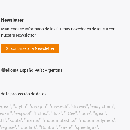
Newsletter
Manténgase informado de las últimas novedades de igus® con
nuestra Newsletter.
Suscribirse a la Newsletter
Idioma:
Español
País:
Argentina
de la protección de datos
ear", "drylin", "dryspin", "dry-tech", "dryway", "easy chain",
", "e-spool", "fixflex", "flizz", "i.Cee", "ibow", "igear",
eKIT", "kopla", "manus", "motion plastics", "motion polymers",
"reguse", "robolink", "Rohbot", "savfe", "speedigus",