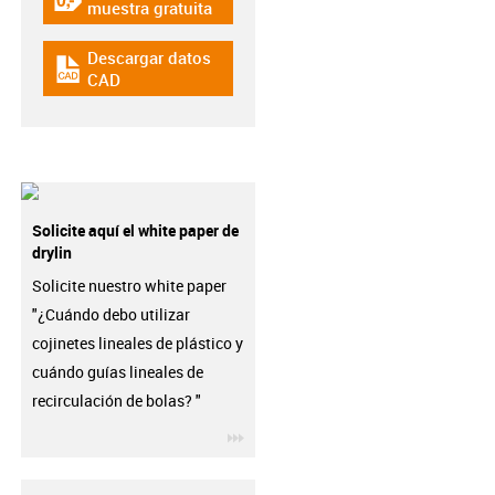
igus-icon-gratismuster
muestra gratuita
Descargar datos
igus-icon-cad-dateien
CAD
Solicite aquí el white paper de
drylin
Solicite nuestro white paper
"¿Cuándo debo utilizar
cojinetes lineales de plástico y
cuándo guías lineales de
recirculación de bolas? "
igus-icon-3arrow