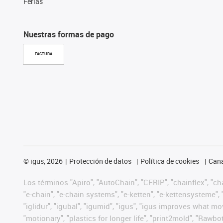
Ferias
Nuestras formas de pago
FACTURA
©
igus, 2026
Protección de datos
Política de cookies
Cana
Los términos "Apiro", "AutoChain", "CFRIP", "chainflex", "chai
"e-chain", "e-chain systems", "e-ketten", "e-kettensysteme", "e
"iglidur", "igubal", "igumid", "igus", "igus improves what mo
"motionary", "plastics for longer life", "print2mold", "Rawbo