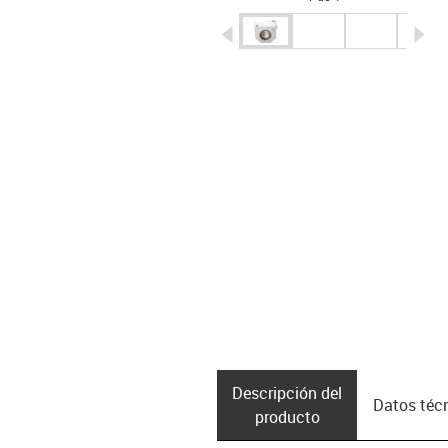
igus-icon-arrow-left
ig
Descripción del
Datos téc
producto