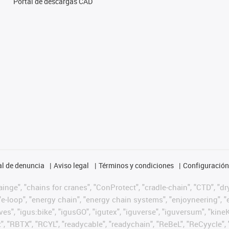
Portal de descargas CAD
l de denuncia
Aviso legal
Términos y condiciones
Configuración 
nge", "chains for cranes", "ConProtect", "cradle-chain", "CTD", "dryg
-loop", "energy chain", "energy chain systems", "enjoyneering", "e-skin
ves", "igus:bike", "igusGO", "igutex", "iguverse", "iguversum", "kin
t", "RBTX", "RCYL", "readycable", "readychain", "ReBeL", "ReCyycle", 