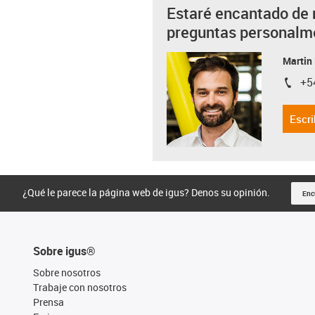
Estaré encantado de 
preguntas personalm
Martin
+5
igus-i
Escri
¿Qué le parece la página web de igus? Denos su opinión.
Enc
Sobre igus®
Sobre nosotros
Trabaje con nosotros
Prensa