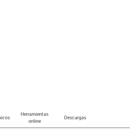
us-icon-arrow-right
Herramientas
nicos
Descargas
online