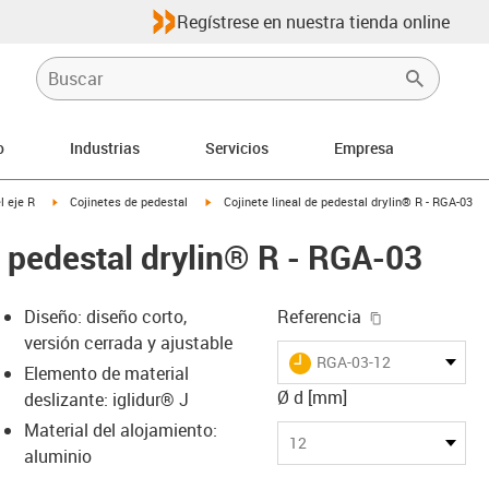
Regístrese en nuestra tienda online
o
Industrias
Servicios
Empresa
-arrow-right
igus-icon-arrow-right
igus-icon-arrow-right
l eje R
Cojinetes de pedestal
Cojinete lineal de pedestal drylin® R - RGA-03
e pedestal drylin® R - RGA-03
igus-icon-cop
Diseño: diseño corto,
Referencia
versión cerrada y ajustable
igus-icon-lieferzeit
RGA-03-12
Elemento de material
Ø d [mm]
deslizante: iglidur® J
Material del alojamiento:
-icon-lupe
-icon-lupe
-icon-lupe
-icon-lupe
12
aluminio