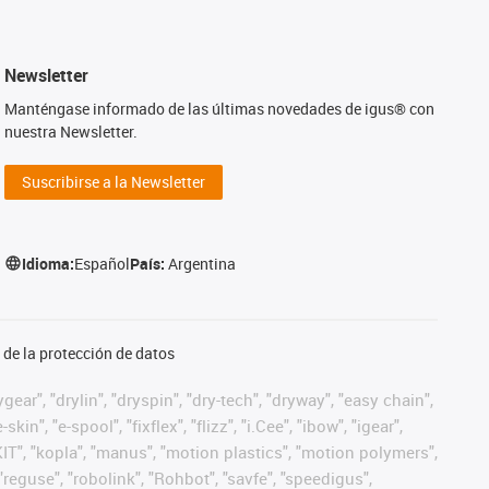
Newsletter
Manténgase informado de las últimas novedades de igus® con
nuestra Newsletter.
Suscribirse a la Newsletter
Idioma:
Español
País:
Argentina
de la protección de datos
ear", "drylin", "dryspin", "dry-tech", "dryway", "easy chain",
", "e-spool", "fixflex", "flizz", "i.Cee", "ibow", "igear",
eKIT", "kopla", "manus", "motion plastics", "motion polymers",
"reguse", "robolink", "Rohbot", "savfe", "speedigus",