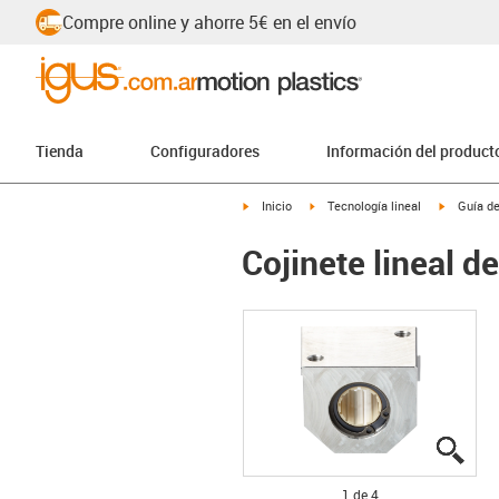
Compre online y ahorre 5€ en el envío
Tienda
Configuradores
Información del product
igus-icon-arrow-right
igus-icon-arrow-right
igus-icon
Inicio
Tecnología lineal
Guía de
Cojinete lineal d
igus
igus
igus
igus
1 de 4