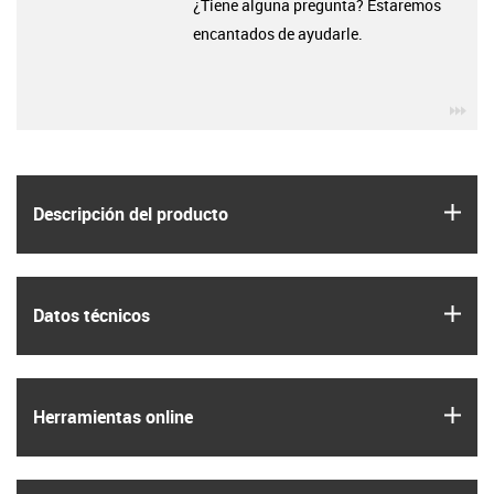
¿Tiene alguna pregunta? Estaremos
encantados de ayudarle.
igu
igus
Descripción del producto
igus
Datos técnicos
igus
Herramientas online