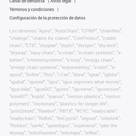
Canal de denuncia
Aviso legal
Términos y condiciones
Configuración de la protección de datos
Los términos "Apiro", "AutoChain", "CFRIP", "chainflex",
"chainge", "chains for cranes", "ConProtect", "cradle-
chain", "CTD", "drygear", "drylin", "dryspin", "dry-tech",
"dryway", "easy chain", "e-chain", "e-chain systems", "e-
ketten", "e-kettensysteme", "e-loop", "energy chain",
"energy chain systems", "enjoyneering", "e-skin", "e-
spool", "fixflex", "flizz", "i.Cee", "ibow", "igear", "iglidur",
"igubal", "igumid", "igus", "igus improves what moves",
"igus:bike", "igusGO", "igutex", "iguverse", "iguversum",
"kineKIT", "kopla", "manus", "motion plastics", "motion
polymers", "motionary", "plastics for longer life",
"print2mold", "Rawbot", "RBTX", "RCYL", "readycable",
"readychain", "ReBeL", "ReCyycle", "reguse", "robolink",
"Rohbot", "savfe", "speedigus", "superwise", "take the
dryway", "tribofilament", "tribotape", "triflex",