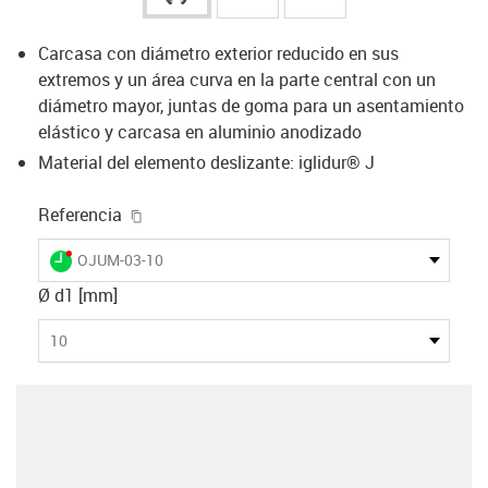
Carcasa con diámetro exterior reducido en sus
extremos y un área curva en la parte central con un
diámetro mayor, juntas de goma para un asentamiento
elástico y carcasa en aluminio anodizado
Material del elemento deslizante: iglidur® J
igus-icon-copy-clipboard
Referencia
igus-icon-lieferzeit-dot
OJUM-03-10
Ø d1 [mm]
10