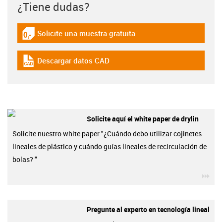
¿Tiene dudas?
Solicite una muestra gratuita
igus-icon-gratismuster
Descargar datos CAD
igus-icon-cad-dateien
Solicite aquí el white paper de drylin
Solicite nuestro white paper "¿Cuándo debo utilizar cojinetes
lineales de plástico y cuándo guías lineales de recirculación de
bolas? "
igu
Pregunte al experto en tecnología lineal