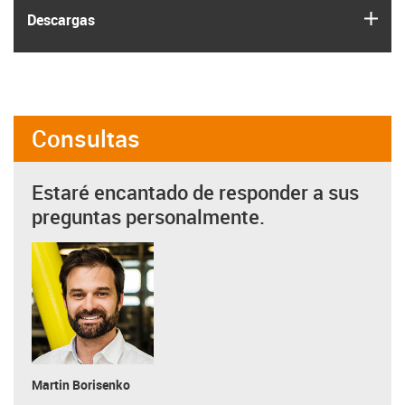
igus
Descargas
Consultas
Estaré encantado de responder a sus
preguntas personalmente.
Martin Borisenko