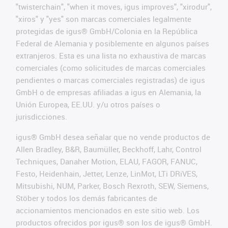
"twisterchain", "when it moves, igus improves", "xirodur",
"xiros" y "yes" son marcas comerciales legalmente
protegidas de igus® GmbH/Colonia en la República
Federal de Alemania y posiblemente en algunos países
extranjeros. Esta es una lista no exhaustiva de marcas
comerciales (como solicitudes de marcas comerciales
pendientes o marcas comerciales registradas) de igus
GmbH o de empresas afiliadas a igus en Alemania, la
Unión Europea, EE.UU. y/u otros países o
jurisdicciones.
igus® GmbH desea señalar que no vende productos de
Allen Bradley, B&R, Baumüller, Beckhoff, Lahr, Control
Techniques, Danaher Motion, ELAU, FAGOR, FANUC,
Festo, Heidenhain, Jetter, Lenze, LinMot, LTi DRiVES,
Mitsubishi, NUM, Parker, Bosch Rexroth, SEW, Siemens,
Stöber y todos los demás fabricantes de
accionamientos mencionados en este sitio web. Los
productos ofrecidos por igus® son los de igus® GmbH.