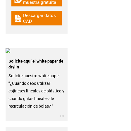
igus-icon-gratismuster
muestra gratuita
Descargar datos
igus-icon-cad-dateien
CAD
Solicite aquí el white paper de
drylin
Solicite nuestro white paper
"¿Cuándo debo utilizar
cojinetes lineales de plástico y
cuándo guías lineales de
recirculación de bolas? "
igus-icon-3arrow