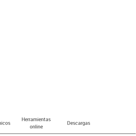
us-icon-arrow-right
Herramientas
nicos
Descargas
online