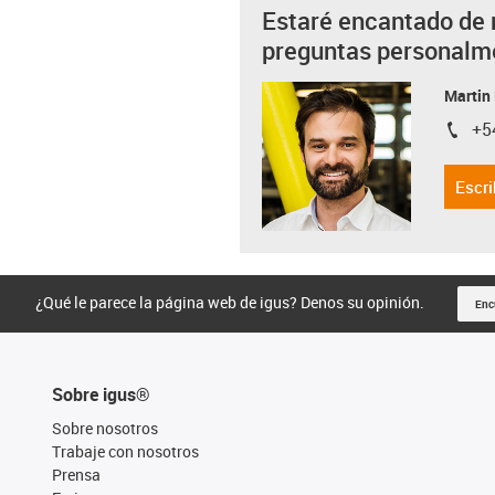
Estaré encantado de 
preguntas personalm
Martin
+5
igus-i
Escri
¿Qué le parece la página web de igus? Denos su opinión.
Enc
Sobre igus®
Sobre nosotros
Trabaje con nosotros
Prensa