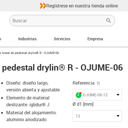
Regístrese en nuestra tienda online
o
Industrias
Servicios
Empresa
-arrow-right
e lineal de pedestal drylin® R - OJUME-06
de pedestal drylin® R - OJUME-06
igus-icon-cop
Diseño: diseño largo,
Referencia
versión abierta y ajustable
igus-icon-lieferzeit-dot
OJUME-06-12
Elemento de material
Ø d1 [mm]
deslizante: iglidur® J
Material del alojamiento:
-icon-lupe
-icon-lupe
-icon-lupe
-icon-lupe
12
aluminio anodizado