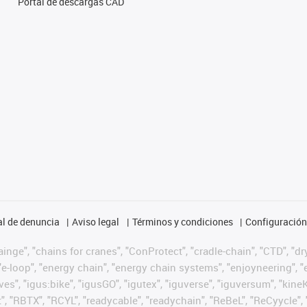
Portal de descargas CAD
l de denuncia
Aviso legal
Términos y condiciones
Configuración 
nge", "chains for cranes", "ConProtect", "cradle-chain", "CTD", "dryg
-loop", "energy chain", "energy chain systems", "enjoyneering", "e-skin
ves", "igus:bike", "igusGO", "igutex", "iguverse", "iguversum", "kin
t", "RBTX", "RCYL", "readycable", "readychain", "ReBeL", "ReCyycle", 