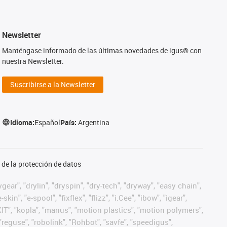
Newsletter
Manténgase informado de las últimas novedades de igus® con
nuestra Newsletter.
Suscribirse a la Newsletter
Idioma:
Español
País:
Argentina
de la protección de datos
ear", "drylin", "dryspin", "dry-tech", "dryway", "easy chain",
", "e-spool", "fixflex", "flizz", "i.Cee", "ibow", "igear",
eKIT", "kopla", "manus", "motion plastics", "motion polymers",
"reguse", "robolink", "Rohbot", "savfe", "speedigus",