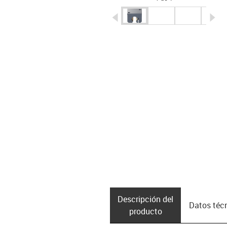
igus-icon-arrow-left
ig
Descripción del
Datos téc
producto