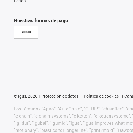
Ferias
Nuestras formas de pago
FACTURA
©
igus, 2026
Protección de datos
Política de cookies
Cana
Los términos "Apiro", "AutoChain", "CFRIP", "chainflex", "chai
"e-chain", "e-chain systems", "e-ketten", "e-kettensysteme", "e
"iglidur", "igubal", "igumid", "igus", "igus improves what mo
"motionary", "plastics for longer life", "print2mold", "Rawbo