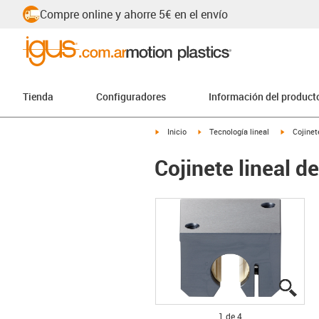
Compre online y ahorre 5€ en el envío
Tienda
Configuradores
Información del product
igus-icon-arrow-right
igus-icon-arrow-right
igus-icon
Inicio
Tecnología lineal
Cojinet
Cojinete lineal 
igus
igus
igus
igus
1 de 4