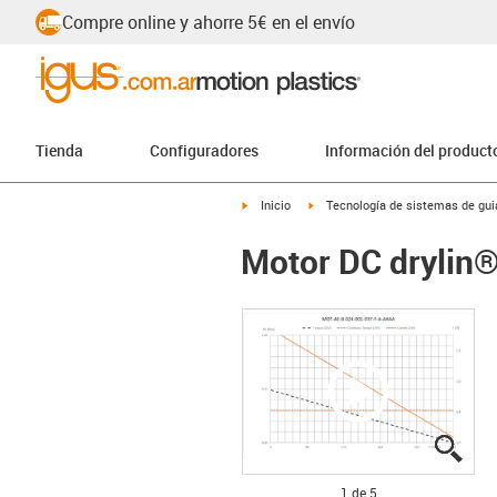
Compre online y ahorre 5€ en el envío
Tienda
Configuradores
Información del product
igus-icon-arrow-right
igus-icon-arrow-right
Inicio
Tecnología de sistemas de guia
Motor DC drylin®
igus
igus
igus
igus
igus
1 de 5