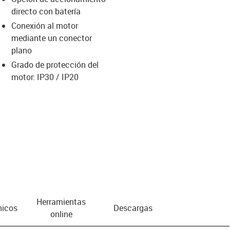
directo con batería
us-icon-arrow-right
Conexión al motor
mediante un conector
plano
Grado de protección del
motor: IP30 / IP20
Herramientas
nicos
Descargas
online