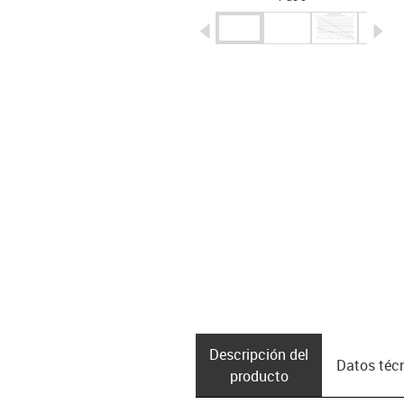
igus-icon-arrow-left
ig
Descripción del
Datos téc
producto