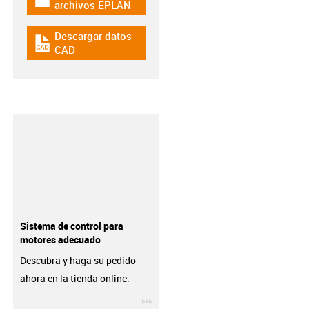
igus-icon-download-plan
archivos EPLAN
Descargar datos
igus-icon-cad-dateien
CAD
Sistema de control para
motores adecuado
Descubra y haga su pedido
ahora en la tienda online.
igus-icon-3arrow