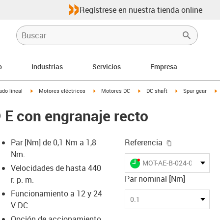
Regístrese en nuestra tienda online
o
Industrias
Servicios
Empresa
igus-icon-arrow-right
igus-icon-arrow-right
igus-icon-arrow-right
igus-icon-arrow-r
i
do lineal
Motores eléctricos
Motores DC
DC shaft
Spur gear
 E con engranaje recto
igus-icon-cop
Par [Nm] de 0,1 Nm a 1,8
Referencia
Nm.
igus-icon-lieferzeit-dot
MOT-AE-B-024-001-037-
Velocidades de hasta 440
Par nominal [Nm]
r. p. m.
Funcionamiento a 12 y 24
-icon-lupe
-icon-lupe
-icon-lupe
-icon-lupe
-icon-lupe
0.1
V DC
Opción de accionamiento