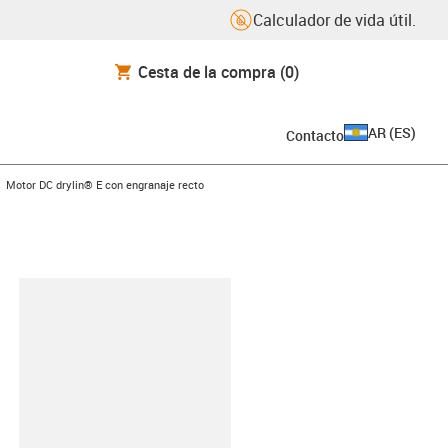
Calculador de vida útil.
Cesta de la compra
(0)
AR
(
ES
)
Contacto
ight
gus-icon-arrow-right
Motor DC drylin® E con engranaje recto
y-clipboard
F-A-AAAA