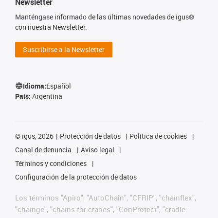
Newsletter
Manténgase informado de las últimas novedades de igus®
con nuestra Newsletter.
Suscribirse a la Newsletter
Idioma:
Español
País:
Argentina
©
igus, 2026
Protección de datos
Política de cookies
Canal de denuncia
Aviso legal
Términos y condiciones
Configuración de la protección de datos
Los términos "Apiro", "AutoChain", "CFRIP", "chainflex",
"chainge", "chains for cranes", "ConProtect", "cradle-