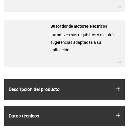
igu
Buscador de motores eléctricos
Introduzca sus requisitos y recibirá
sugerencias adaptadas a su
aplicación.
igu
igus
Descripción del producto
igus
Datos técnicos