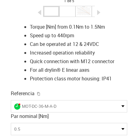
1 de 5
igus-icon-arrow-left
igus-icon-arrow-r
Torque [Nm] from 0.1Nm to 1.5Nm
Speed up to 440rpm
Can be operated at 12 & 24VDC
Increased operation reliability
Quick connection with M12 connector
For all drylin® E linear axes
Protection class motor housing: IP41
igus-icon-copy-clipboard
Referencia
igus-icon-lieferzeit-dot
MOT-DC-36-M-A-D
Par nominal [Nm]
0.5