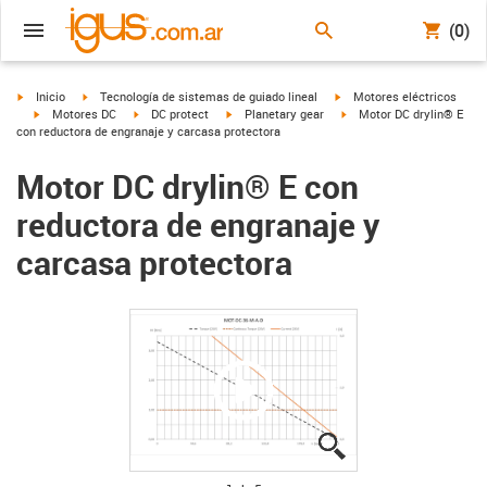
(0)
igus-icon-arrow-right
igus-icon-arrow-right
igus-icon-arrow-right
Inicio
Tecnología de sistemas de guiado lineal
Motores eléctricos
igus-icon-arrow-right
igus-icon-arrow-right
igus-icon-arrow-right
igus-icon-arrow-right
Motores DC
DC protect
Planetary gear
Motor DC drylin® E
con reductora de engranaje y carcasa protectora
Motor DC drylin® E con
reductora de engranaje y
carcasa protectora
igus-icon-lupe
igus-icon-lupe
igus-icon-lupe
igus-icon-lupe
igus-icon-lupe