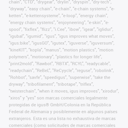
chain", "CTD", "drygear", "drylin", "dryspin", "dry-tech",
"dryway", "easy chain", "e-chain", "e-chain systems", "e-
ketten", "e-kettensysteme", "e-loop", "energy chain",
"energy chain systems", "enjoyneering", "e-skin", "e-
spool", "fixflex", "flizz", "i.Cee", "ibow", "igear", "iglidur",
"igubal", "igumid", "igus", "igus improves what moves",
"igus:bike", "igusGO", "igutex", "iguverse", "iguversum",
"kineKIT", "kopla", "manus", "motion plastics", "motion
polymers", "motionary", "plastics for longer life",
"print2mold", "Rawbot", "RBTX", "RCYL", "readycable",
"readychain", "ReBeL", "ReCyycle", "reguse", "robolink",
"Rohbot", "savfe", "speedigus", "superwise", "take the
dryway", "tribofilament", "tribotape", "triflex",
"twisterchain", "when it moves, igus improves", "xirodur",
"xiros" y "yes" son marcas comerciales legalmente
protegidas de igus® GmbH/Colonia en la República
Federal de Alemania y posiblemente en algunos países
extranjeros. Esta es una lista no exhaustiva de marcas
comerciales (como solicitudes de marcas comerciales