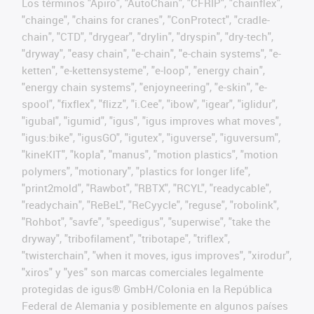
Los términos "Apiro", "AutoChain", "CFRIP", "chainflex",
"chainge", "chains for cranes", "ConProtect", "cradle-
chain", "CTD", "drygear", "drylin", "dryspin", "dry-tech",
"dryway", "easy chain", "e-chain", "e-chain systems", "e-
ketten", "e-kettensysteme", "e-loop", "energy chain",
"energy chain systems", "enjoyneering", "e-skin", "e-
spool", "fixflex", "flizz", "i.Cee", "ibow", "igear", "iglidur",
"igubal", "igumid", "igus", "igus improves what moves",
"igus:bike", "igusGO", "igutex", "iguverse", "iguversum",
"kineKIT", "kopla", "manus", "motion plastics", "motion
polymers", "motionary", "plastics for longer life",
"print2mold", "Rawbot", "RBTX", "RCYL", "readycable",
"readychain", "ReBeL", "ReCyycle", "reguse", "robolink",
"Rohbot", "savfe", "speedigus", "superwise", "take the
dryway", "tribofilament", "tribotape", "triflex",
"twisterchain", "when it moves, igus improves", "xirodur",
"xiros" y "yes" son marcas comerciales legalmente
protegidas de igus® GmbH/Colonia en la República
Federal de Alemania y posiblemente en algunos países