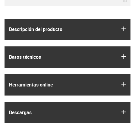
igu
igus
Descripción del producto
igus
Datos técnicos
igus
Herramientas online
igus
Descargas