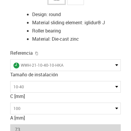
Design: round
Material sliding element: iglidur® J
Roller bearing
Material: Die-cast zinc
igus-icon-copy-clipboard
Referencia
igus-icon-lieferzeit
WWH-21-10-40-10-HKA
Tamaño de instalación
10-40
C [mm]
100
A [mm]