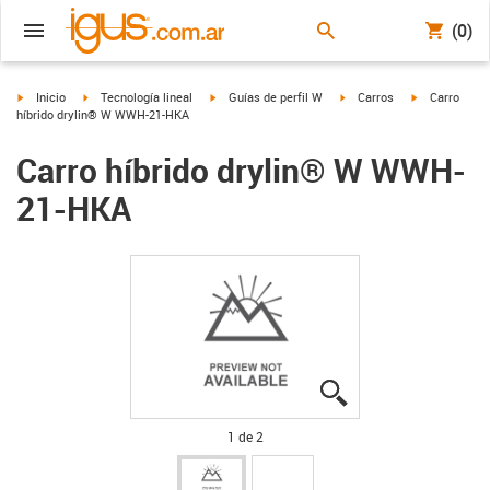
(0)
igus-icon-arrow-right
igus-icon-arrow-right
igus-icon-arrow-right
igus-icon-arrow-right
igus-icon-arr
Inicio
Tecnología lineal
Guías de perfil W
Carros
Carro
híbrido drylin® W WWH-21-HKA
Carro híbrido drylin® W WWH-
21-HKA
igus-icon-lupe
igus-icon-lupe
1 de 2