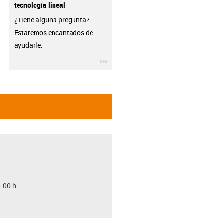
tecnología lineal
¿Tiene alguna pregunta?
Estaremos encantados de
ayudarle.
igus-icon-3arrow
8:00 h