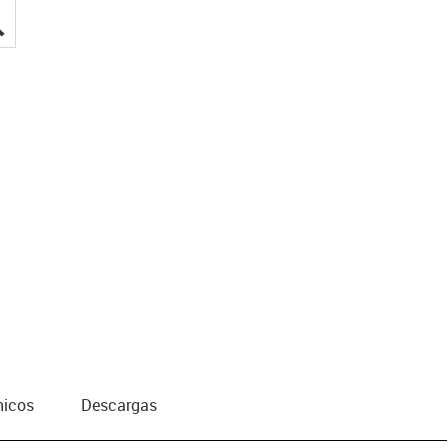
igus-icon-lupe
nicos
Descargas