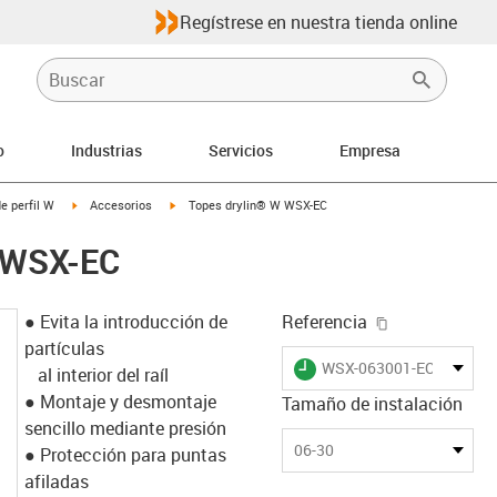
Regístrese en nuestra tienda online
o
Industrias
Servicios
Empresa
-arrow-right
igus-icon-arrow-right
igus-icon-arrow-right
e perfil W
Accesorios
Topes drylin® W WSX-EC
W WSX-EC
igus-icon-cop
● Evita la introducción de
Referencia
partículas
igus-icon-lieferzeit
WSX-063001-EC
al interior del raíl
● Montaje y desmontaje
Tamaño de instalación
sencillo mediante presión
06-30
● Protección para puntas
afiladas