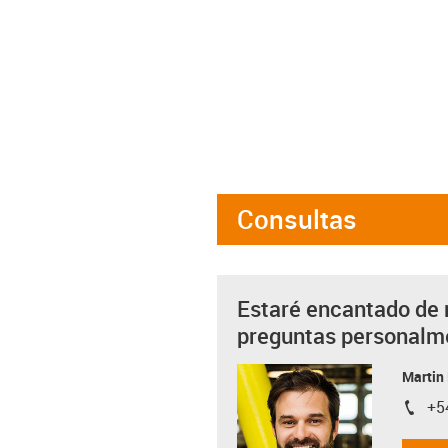
Consultas
Estaré encantado de 
preguntas personalm
Martin
+5
igus-i