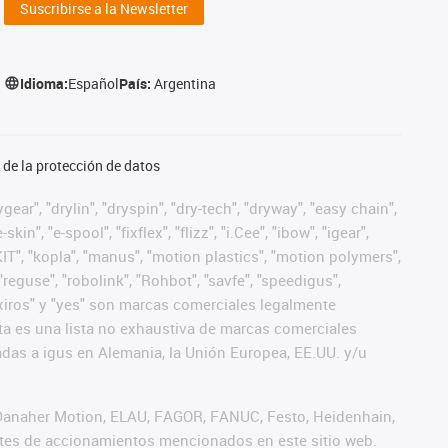
Suscribirse a la Newsletter
Idioma:
Español
País:
Argentina
de la protección de datos
ear", "drylin", "dryspin", "dry-tech", "dryway", "easy chain",
", "e-spool", "fixflex", "flizz", "i.Cee", "ibow", "igear",
eKIT", "kopla", "manus", "motion plastics", "motion polymers",
"reguse", "robolink", "Rohbot", "savfe", "speedigus",
", "xiros" y "yes" son marcas comerciales legalmente
a es una lista no exhaustiva de marcas comerciales
das a igus en Alemania, la Unión Europea, EE.UU. y/u
 Danaher Motion, ELAU, FAGOR, FANUC, Festo, Heidenhain,
antes de accionamientos mencionados en este sitio web.