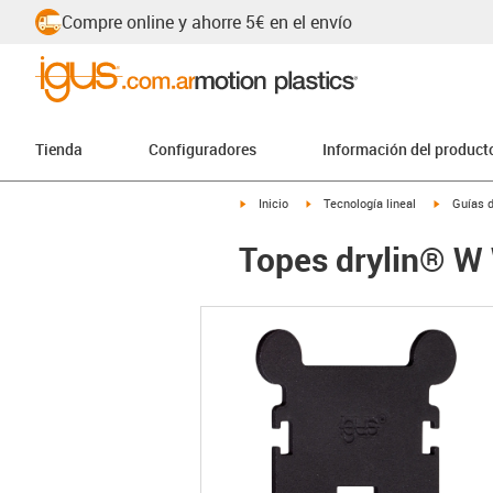
Compre online y ahorre 5€ en el envío
Tienda
Configuradores
Información del product
igus-icon-arrow-right
igus-icon-arrow-right
igus-icon
Inicio
Tecnología lineal
Guías d
Topes drylin® 