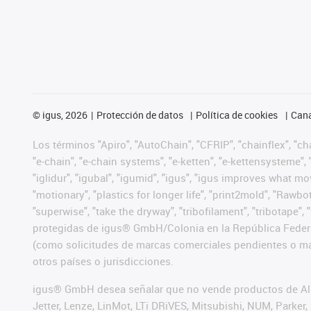
©
igus, 2026
Protección de datos
Política de cookies
Cana
Los términos "Apiro", "AutoChain", "CFRIP", "chainflex", "chai
"e-chain", "e-chain systems", "e-ketten", "e-kettensysteme", "e
"iglidur", "igubal", "igumid", "igus", "igus improves what mo
"motionary", "plastics for longer life", "print2mold", "Rawbo
"superwise", "take the dryway", "tribofilament", "tribotape",
protegidas de igus® GmbH/Colonia en la República Federa
(como solicitudes de marcas comerciales pendientes o mar
otros países o jurisdicciones.
igus® GmbH desea señalar que no vende productos de Alle
Jetter, Lenze, LinMot, LTi DRiVES, Mitsubishi, NUM, Park