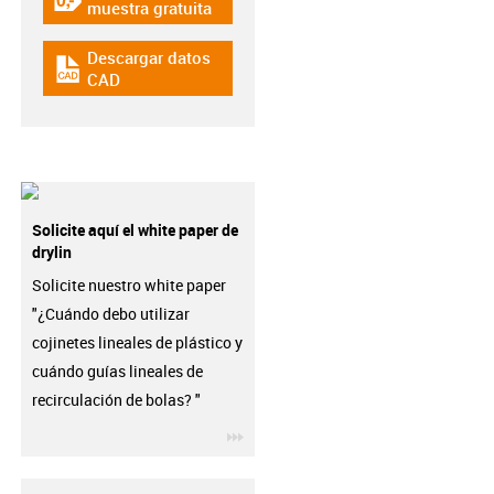
igus-icon-gratismuster
muestra gratuita
Descargar datos
igus-icon-cad-dateien
CAD
Solicite aquí el white paper de
drylin
Solicite nuestro white paper
"¿Cuándo debo utilizar
cojinetes lineales de plástico y
cuándo guías lineales de
recirculación de bolas? "
igus-icon-3arrow