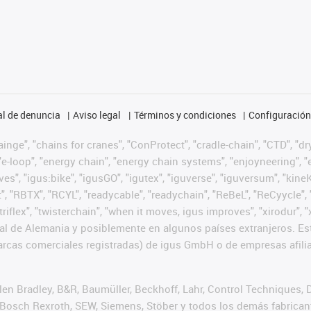
l de denuncia
Aviso legal
Términos y condiciones
Configuración 
nge", "chains for cranes", "ConProtect", "cradle-chain", "CTD", "dryg
-loop", "energy chain", "energy chain systems", "enjoyneering", "e-skin
ves", "igus:bike", "igusGO", "igutex", "iguverse", "iguversum", "kin
t", "RBTX", "RCYL", "readycable", "readychain", "ReBeL", "ReCyycle", 
 "triflex", "twisterchain", "when it moves, igus improves", "xirodur
l de Alemania y posiblemente en algunos países extranjeros. Est
cas comerciales registradas) de igus GmbH o de empresas afilia
n Bradley, B&R, Baumüller, Beckhoff, Lahr, Control Techniques,
er, Bosch Rexroth, SEW, Siemens, Stöber y todos los demás fabric