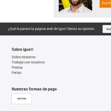
Escri
¿Qué le parece la página web de igus? Denos su opinión.
Enc
Sobre igus®
Sobre nosotros
Trabaje con nosotros
Prensa
Ferias
Nuestras formas de pago
FACTURA