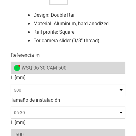
Design: Double Rail
Material: Aluminum, hard anodized
Rail profile: Square
For camera slider (3/8" thread)
igus-icon-copy-clipboard
Referencia
igus-icon-lieferzeit-dot
WSQ-06-30-CAM-500
L [mm]
500
Tamaño de instalación
06-30
L [mm]