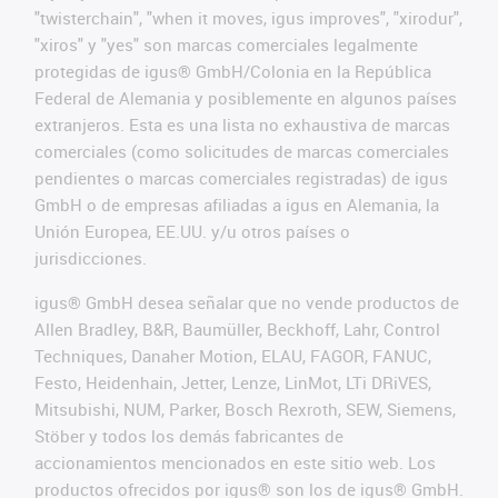
"twisterchain", "when it moves, igus improves", "xirodur",
"xiros" y "yes" son marcas comerciales legalmente
protegidas de igus® GmbH/Colonia en la República
Federal de Alemania y posiblemente en algunos países
extranjeros. Esta es una lista no exhaustiva de marcas
comerciales (como solicitudes de marcas comerciales
pendientes o marcas comerciales registradas) de igus
GmbH o de empresas afiliadas a igus en Alemania, la
Unión Europea, EE.UU. y/u otros países o
jurisdicciones.
igus® GmbH desea señalar que no vende productos de
Allen Bradley, B&R, Baumüller, Beckhoff, Lahr, Control
Techniques, Danaher Motion, ELAU, FAGOR, FANUC,
Festo, Heidenhain, Jetter, Lenze, LinMot, LTi DRiVES,
Mitsubishi, NUM, Parker, Bosch Rexroth, SEW, Siemens,
Stöber y todos los demás fabricantes de
accionamientos mencionados en este sitio web. Los
productos ofrecidos por igus® son los de igus® GmbH.