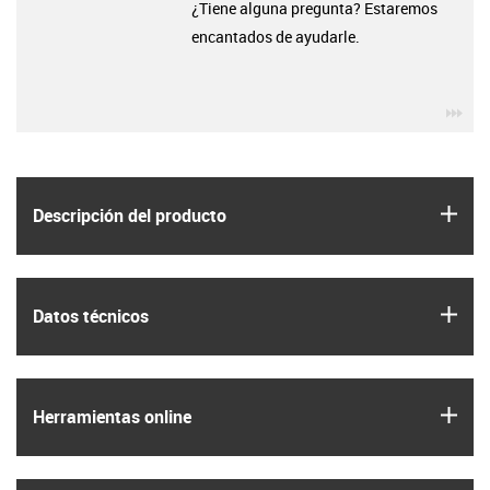
¿Tiene alguna pregunta? Estaremos
encantados de ayudarle.
igu
igus
Descripción del producto
igus
Datos técnicos
igus
Herramientas online