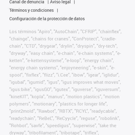
Canal de denuncia
Aviso legal
Términos y condiciones
Configuración de la protección de datos
Los términos "Apiro", "AutoChain", "CFRIP", "chainflex",
"chainge", "chains for cranes", "ConProtect", "cradle-
chain", "CTD", "drygear", "drylin", "dryspin", "dry-tech",
"dryway", "easy chain", "e-chain", "e-chain systems", "e-
ketten", "e-kettensysteme", "e-loop", "energy chain",
"energy chain systems", "enjoyneering", "e-skin", "e-
spool", "fixflex", "flizz", "i.Cee", "ibow", "igear", "iglidur",
"igubal", "igumid", "igus", "igus improves what moves",
"igus:bike", "igusGO", "igutex", "iguverse", "iguversum",
"kineKIT", "kopla", "manus", "motion plastics", "motion
polymers", "motionary", "plastics for longer life",
"print2mold", "Rawbot", "RBTX", "RCYL", "readycable",
"readychain", "ReBeL", "ReCyycle", "reguse", "robolink",
"Rohbot", "savfe", "speedigus", "superwise", "take the
dryway", "tribofilament", "tribotape", "triflex",