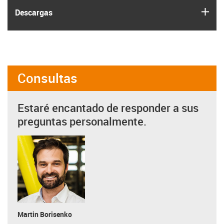
igus
Descargas
Consultas
Estaré encantado de responder a sus
preguntas personalmente.
Martin Borisenko