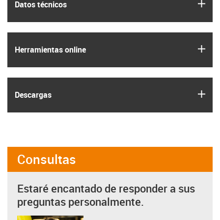
igus
Datos técnicos
igus
Herramientas online
igus
Descargas
Consultas
Estaré encantado de responder a sus
preguntas personalmente.