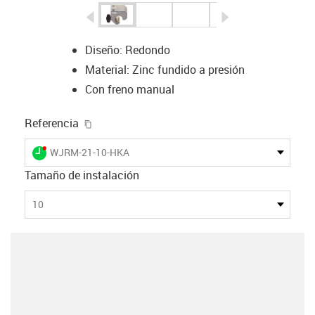
igus-icon-arrow-left
igus-icon-arrow-r
Diseño: Redondo
Material: Zinc fundido a presión
Con freno manual
igus-icon-copy-clipboard
Referencia
igus-icon-lieferzeit-dot
WJRM-21-10-HKA
Tamaño de instalación
10