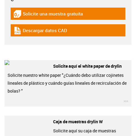
Solicite una muestra gratuita
igus-icon-gratismuster
Descargar datos CAD
igus-icon-cad-dateien
Solicite aquí el white paper de drylin
Solicite nuestro white paper "¿Cuándo debo utilizar cojinetes
lineales de plástico y cuándo guías lineales de recirculación de
bolas? "
igu
Caja de muestras drylin W
Solicite aquí su caja de muestras