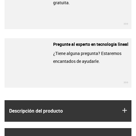
gratuita.
igu
Pregunte al experto en tecnología lineal
¿Tiene alguna pregunta? Estaremos
encantados de ayudarle.
igu
igus
Descripción del producto