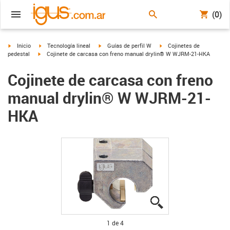
(0)
igus-icon-arrow-right
igus-icon-arrow-right
igus-icon-arrow-right
igus-icon-arrow-right
Inicio
Tecnología lineal
Guías de perfil W
Cojinetes de
igus-icon-arrow-right
pedestal
Cojinete de carcasa con freno manual drylin® W WJRM-21-HKA
Cojinete de carcasa con freno
manual drylin® W WJRM-21-
HKA
igus-icon-lupe
igus-icon-lupe
igus-icon-lupe
igus-icon-lupe
1 de 4