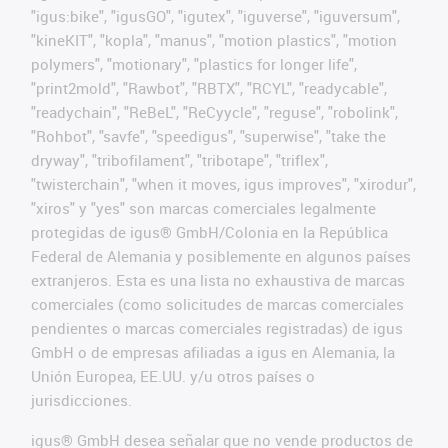
"igus:bike", "igusGO", "igutex", "iguverse", "iguversum",
"kineKIT", "kopla", "manus", "motion plastics", "motion
polymers", "motionary", "plastics for longer life",
"print2mold", "Rawbot", "RBTX", "RCYL", "readycable",
"readychain", "ReBeL", "ReCyycle", "reguse", "robolink",
"Rohbot", "savfe", "speedigus", "superwise", "take the
dryway", "tribofilament", "tribotape", "triflex",
"twisterchain", "when it moves, igus improves", "xirodur",
"xiros" y "yes" son marcas comerciales legalmente
protegidas de igus® GmbH/Colonia en la República
Federal de Alemania y posiblemente en algunos países
extranjeros. Esta es una lista no exhaustiva de marcas
comerciales (como solicitudes de marcas comerciales
pendientes o marcas comerciales registradas) de igus
GmbH o de empresas afiliadas a igus en Alemania, la
Unión Europea, EE.UU. y/u otros países o
jurisdicciones.
igus® GmbH desea señalar que no vende productos de