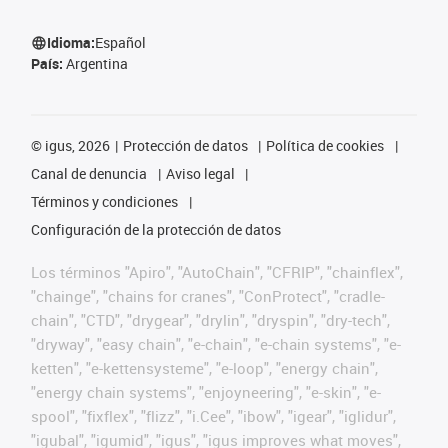
Idioma:
Español
País:
Argentina
©
igus, 2026
Protección de datos
Política de cookies
Canal de denuncia
Aviso legal
Términos y condiciones
Configuración de la protección de datos
Los términos "Apiro", "AutoChain", "CFRIP", "chainflex",
"chainge", "chains for cranes", "ConProtect", "cradle-
chain", "CTD", "drygear", "drylin", "dryspin", "dry-tech",
"dryway", "easy chain", "e-chain", "e-chain systems", "e-
ketten", "e-kettensysteme", "e-loop", "energy chain",
"energy chain systems", "enjoyneering", "e-skin", "e-
spool", "fixflex", "flizz", "i.Cee", "ibow", "igear", "iglidur",
"igubal", "igumid", "igus", "igus improves what moves",