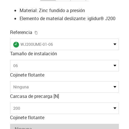
Material: Zinc fundido a presión
Elemento de material deslizante: iglidur® J200
igus-icon-copy-clipboard
Referencia
igus-icon-lieferzeit
WJ200UME-01-06
Tamaño de instalación
06
Cojinete flotante
Ninguna
Carcasa de precarga [N]
200
Cojinete flotante