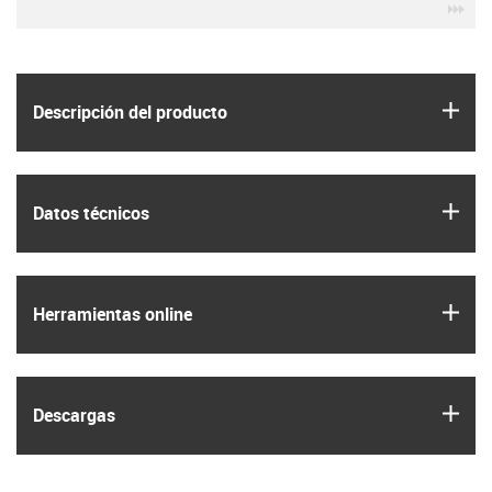
igu
igus
Descripción del producto
igus
Datos técnicos
igus
Herramientas online
igus
Descargas