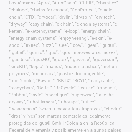
Los términos "Apiro", "AutoChain", "CFRIP", "chainflex",
"chainge", "chains for cranes", "ConProtect", "cradle-
chain", "CTD", "drygear", "drylin", "dryspin", "dry-tech",
"dryway", "easy chain", "e-chain", "e-chain systems", "e-
ketten", "e-kettensysteme", "e-loop", "energy chain",
"energy chain systems", "enjoyneering", "e-skin", "e-
spool", "fixflex", "flizz", "i.Cee", "ibow", "igear", "iglidur",
"igubal", "igumid", "igus", "igus improves what moves",
"igus:bike", "igusGO", "igutex", "iguverse", "iguversum",
"kineKIT", "kopla", "manus", "motion plastics", "motion
polymers", "motionary", "plastics for longer life",
"print2mold", "Rawbot", "RBTX", "RCYL", "readycable",
"readychain", "ReBeL", "ReCyycle", "reguse", "robolink",
"Rohbot", "savfe", "speedigus", "superwise", "take the
dryway", "tribofilament", "tribotape", "triflex",
"twisterchain", "when it moves, igus improves", "xirodur",
"xiros" y "yes" son marcas comerciales legalmente
protegidas de igus® GmbH/Colonia en la República
Federal de Alemania y posiblemente en algunos países