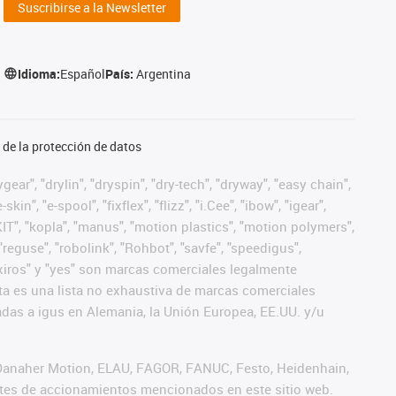
Suscribirse a la Newsletter
Idioma:
Español
País:
Argentina
de la protección de datos
ear", "drylin", "dryspin", "dry-tech", "dryway", "easy chain",
", "e-spool", "fixflex", "flizz", "i.Cee", "ibow", "igear",
eKIT", "kopla", "manus", "motion plastics", "motion polymers",
"reguse", "robolink", "Rohbot", "savfe", "speedigus",
", "xiros" y "yes" son marcas comerciales legalmente
a es una lista no exhaustiva de marcas comerciales
das a igus en Alemania, la Unión Europea, EE.UU. y/u
 Danaher Motion, ELAU, FAGOR, FANUC, Festo, Heidenhain,
antes de accionamientos mencionados en este sitio web.