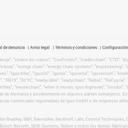
l de denuncia
Aviso legal
Términos y condiciones
Configuración 
nge", "chains for cranes", "ConProtect", "cradle-chain", "CTD", "dryg
-loop", "energy chain", "energy chain systems", "enjoyneering", "e-skin
ves", "igus:bike", "igusGO", "igutex", "iguverse", "iguversum", "kin
t", "RBTX", "RCYL", "readycable", "readychain", "ReBeL", "ReCyycle", 
 "triflex", "twisterchain", "when it moves, igus improves", "xirodur
l de Alemania y posiblemente en algunos países extranjeros. Est
cas comerciales registradas) de igus GmbH o de empresas afilia
n Bradley, B&R, Baumüller, Beckhoff, Lahr, Control Techniques,
er, Bosch Rexroth, SEW, Siemens, Stöber y todos los demás fabric