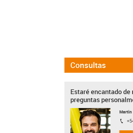
Consultas
Estaré encantado de 
preguntas personalm
Martin
+5
igus-i