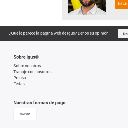
Escri
¿Qué le parece la página web de igus? Denos su opinión.
Enc
Sobre igus®
Sobre nosotros
Trabaje con nosotros
Prensa
Ferias
Nuestras formas de pago
FACTURA