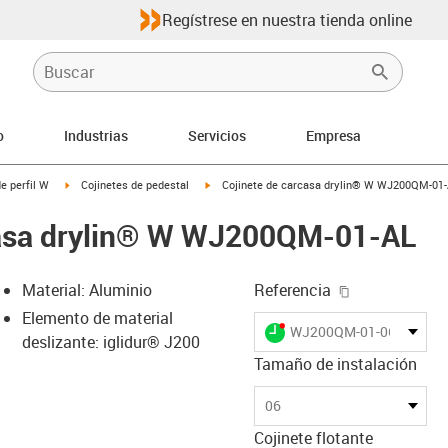
Regístrese en nuestra tienda online
o
Industrias
Servicios
Empresa
-arrow-right
igus-icon-arrow-right
igus-icon-arrow-right
e perfil W
Cojinetes de pedestal
Cojinete de carcasa drylin® W WJ200QM-01
casa drylin® W WJ200QM-01-AL
igus-icon-cop
Material: Aluminio
Referencia
Elemento de material
igus-icon-lieferzeit-dot
WJ200QM-01-06-AL
deslizante: iglidur® J200
Tamaño de instalación
-icon-lupe
-icon-lupe
06
Cojinete flotante