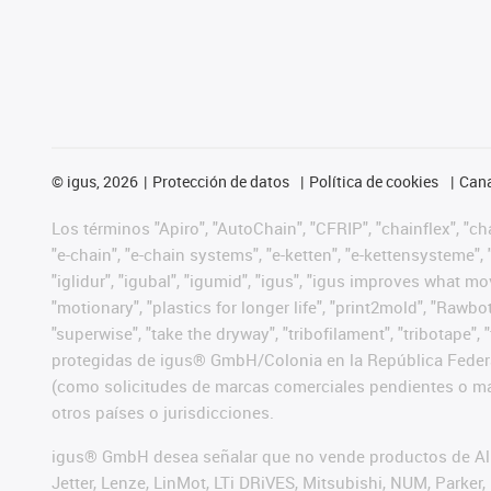
©
igus, 2026
Protección de datos
Política de cookies
Cana
Los términos "Apiro", "AutoChain", "CFRIP", "chainflex", "chai
"e-chain", "e-chain systems", "e-ketten", "e-kettensysteme", "e
"iglidur", "igubal", "igumid", "igus", "igus improves what mo
"motionary", "plastics for longer life", "print2mold", "Rawbo
"superwise", "take the dryway", "tribofilament", "tribotape",
protegidas de igus® GmbH/Colonia en la República Federa
(como solicitudes de marcas comerciales pendientes o mar
otros países o jurisdicciones.
igus® GmbH desea señalar que no vende productos de Alle
Jetter, Lenze, LinMot, LTi DRiVES, Mitsubishi, NUM, Park