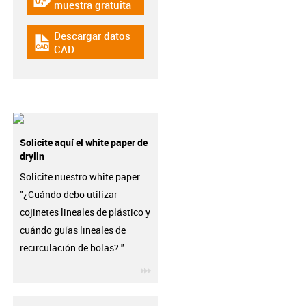
igus-icon-gratismuster
muestra gratuita
Descargar datos
igus-icon-cad-dateien
CAD
Solicite aquí el white paper de
drylin
Solicite nuestro white paper
"¿Cuándo debo utilizar
cojinetes lineales de plástico y
cuándo guías lineales de
recirculación de bolas? "
igus-icon-3arrow