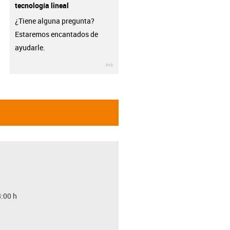
tecnología lineal
¿Tiene alguna pregunta?
Estaremos encantados de
ayudarle.
igus-icon-3arrow
8:00 h