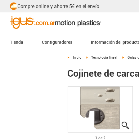
Compre online y ahorre 5€ en el envío
Tienda
Configuradores
Información del product
igus-icon-arrow-right
igus-icon-arrow-right
igus-icon
Inicio
Tecnología lineal
Guías d
Cojinete de car
igus
igus
1 de 2