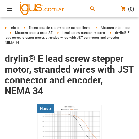
(0)
igus-icon-arrow-right
igus-icon-arrow-right
igus-icon-arrow-right
Inicio
Tecnología de sistemas de guiado lineal
Motores eléctricos
igus-icon-arrow-right
igus-icon-arrow-right
igus-icon-arrow-ri
Motores paso a paso ST
Lead screw stepper motors
drylin® E
lead screw stepper motor, stranded wires with JST connector and encoder,
NEMA 34
drylin® E lead screw stepper
motor, stranded wires with JST
connector and encoder,
NEMA 34
Nuevo