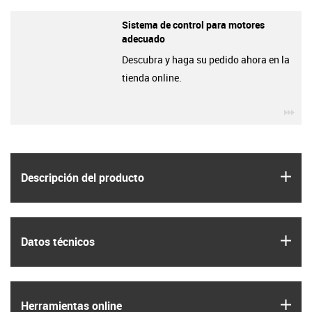
Sistema de control para motores
adecuado
Descubra y haga su pedido ahora en la
tienda online.
igu
igus
Descripción del producto
igus
Datos técnicos
igus
Herramientas online