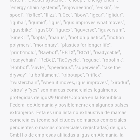
"energy chain systems", "enjoyneering", "e-skin", "e-
spool", "fixflex", "flizz", "i.Cee", "ibow", "igear", "iglidur",
"igubal", "igumid", "igus", "igus improves what moves",
"igus:bike", "igusGO", "igutex", "iguverse", "iguversum",
"kineKIT", "kopla", "manus", "motion plastics", "motion
polymers", "motionary", "plastics for longer life",
"print2mold", "Rawbot", "RBTX", "RCYL", "readycable",
"readychain", "ReBeL", "ReCyycle", "reguse", "robolink",
"Rohbot", "savfe", "speedigus", "superwise", "take the
dryway", "tribofilament", "tribotape", "triflex",
"twisterchain", "when it moves, igus improves", "xirodur",
"xiros" y "yes" son marcas comerciales legalmente
protegidas de igus® GmbH/Colonia en la República
Federal de Alemania y posiblemente en algunos países
extranjeros. Esta es una lista no exhaustiva de marcas
comerciales (como solicitudes de marcas comerciales
pendientes o marcas comerciales registradas) de igus
GmbH o de empresas afiliadas a igus en Alemania, la