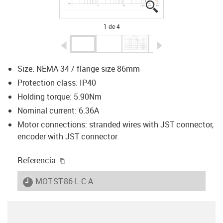
igus-icon-lupe
igus-icon-lupe
igus-icon-lupe
igus-icon-lupe
1 de 4
igus-icon-arrow-left
igus-icon-arrow-r
Size: NEMA 34 / flange size 86mm
Protection class: IP40
Holding torque: 5.90Nm
Nominal current: 6.36A
Motor connections: stranded wires with JST connector,
encoder with JST connector
igus-icon-copy-clipboard
Referencia
igus-icon-lieferzeit
MOT-ST-86-L-C-A