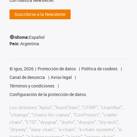
con nuestra Newsletter.
Suscribirse a la Newsletter
Idioma:
Español
País:
Argentina
©
igus, 2026
Protección de datos
Política de cookies
Canal de denuncia
Aviso legal
Términos y condiciones
Configuración de la protección de datos
Los términos "Apiro", "AutoChain", "CFRIP", "chainflex",
"chainge", "chains for cranes", "ConProtect", "cradle-
chain", "CTD", "drygear", "drylin", "dryspin", "dry-tech",
"dryway", "easy chain", "e-chain", "e-chain systems", "e-
ketten", "e-kettensysteme", "e-loop", "energy chain",