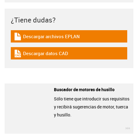
¿Tiene dudas?
Descargar archivos EPLAN
igus-icon-download-plan
Descargar datos CAD
igus-icon-cad-dateien
Buscador de motores de husillo
Sólo tiene que introducir sus requisitos
y recibirá sugerencias de motor, tuerca
y husillo.
igu