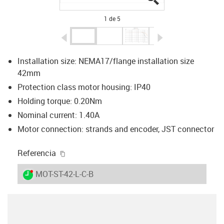
1 de 5
igus-icon-arrow-left
igus-icon-arrow-r
Installation size: NEMA17/flange installation size
42mm
Protection class motor housing: IP40
Holding torque: 0.20Nm
Nominal current: 1.40A
Motor connection: strands and encoder, JST connector
igus-icon-copy-clipboard
Referencia
igus-icon-lieferzeit-dot
MOT-ST-42-L-C-B