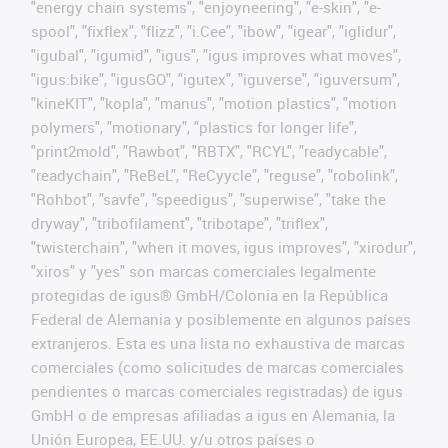
"energy chain systems", "enjoyneering", "e-skin", "e-
spool", "fixflex", "flizz", "i.Cee", "ibow", "igear", "iglidur",
"igubal", "igumid", "igus", "igus improves what moves",
"igus:bike", "igusGO", "igutex", "iguverse", "iguversum",
"kineKIT", "kopla", "manus", "motion plastics", "motion
polymers", "motionary", "plastics for longer life",
"print2mold", "Rawbot", "RBTX", "RCYL", "readycable",
"readychain", "ReBeL", "ReCyycle", "reguse", "robolink",
"Rohbot", "savfe", "speedigus", "superwise", "take the
dryway", "tribofilament", "tribotape", "triflex",
"twisterchain", "when it moves, igus improves", "xirodur",
"xiros" y "yes" son marcas comerciales legalmente
protegidas de igus® GmbH/Colonia en la República
Federal de Alemania y posiblemente en algunos países
extranjeros. Esta es una lista no exhaustiva de marcas
comerciales (como solicitudes de marcas comerciales
pendientes o marcas comerciales registradas) de igus
GmbH o de empresas afiliadas a igus en Alemania, la
Unión Europea, EE.UU. y/u otros países o