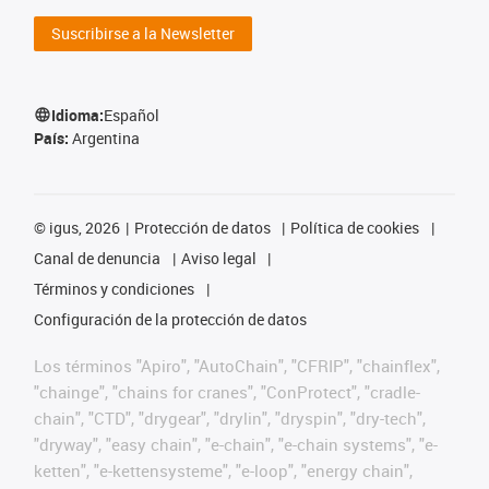
Suscribirse a la Newsletter
Idioma:
Español
País:
Argentina
©
igus, 2026
Protección de datos
Política de cookies
Canal de denuncia
Aviso legal
Términos y condiciones
Configuración de la protección de datos
Los términos "Apiro", "AutoChain", "CFRIP", "chainflex",
"chainge", "chains for cranes", "ConProtect", "cradle-
chain", "CTD", "drygear", "drylin", "dryspin", "dry-tech",
"dryway", "easy chain", "e-chain", "e-chain systems", "e-
ketten", "e-kettensysteme", "e-loop", "energy chain",