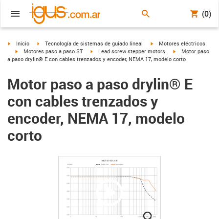
(0)
igus-icon-arrow-right
igus-icon-arrow-right
igus-icon-arrow-right
Inicio
Tecnología de sistemas de guiado lineal
Motores eléctricos
igus-icon-arrow-right
igus-icon-arrow-right
igus-icon-arrow-ri
Motores paso a paso ST
Lead screw stepper motors
Motor paso
a paso drylin® E con cables trenzados y encoder, NEMA 17, modelo corto
Motor paso a paso drylin® E
con cables trenzados y
encoder, NEMA 17, modelo
corto
igus-icon-lupe
igus-icon-lupe
igus-icon-lupe
igus-icon-lupe
igus-icon-lupe