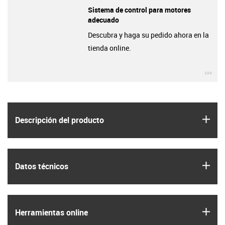
Sistema de control para motores
adecuado
Descubra y haga su pedido ahora en la
tienda online.
igu
igus
Descripción del producto
igus
Datos técnicos
igus
Herramientas online