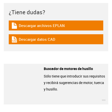
¿Tiene dudas?
Descargar archivos EPLAN
igus-icon-download-plan
Descargar datos CAD
igus-icon-cad-dateien
Buscador de motores de husillo
Sólo tiene que introducir sus requisitos
y recibirá sugerencias de motor, tuerca
y husillo.
igu