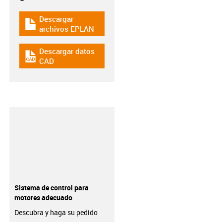
Descargar
igus-icon-download-plan
archivos EPLAN
Descargar datos
igus-icon-cad-dateien
CAD
Sistema de control para
motores adecuado
Descubra y haga su pedido