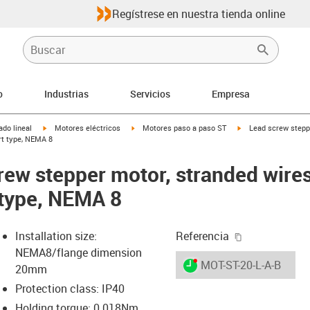
Regístrese en nuestra tienda online
o
Industrias
Servicios
Empresa
igus-icon-arrow-right
igus-icon-arrow-right
igus-icon-arrow-righ
do lineal
Motores eléctricos
Motores paso a paso ST
Lead screw stepp
rt type, NEMA 8
crew stepper motor, stranded wire
 type, NEMA 8
igus-icon-cop
Installation size:
Referencia
NEMA8/flange dimension
igus-icon-lieferzeit-dot
MOT-ST-20-L-A-B
20mm
Protection class: IP40
Holding torque: 0.018Nm