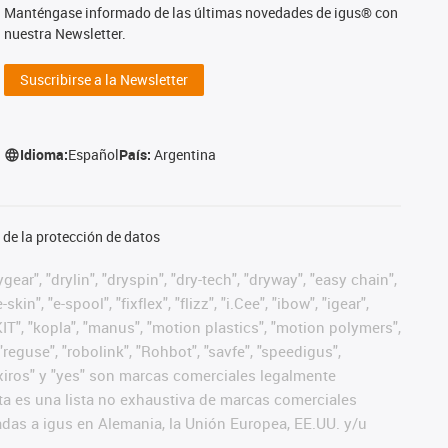
Manténgase informado de las últimas novedades de igus® con
nuestra Newsletter.
Suscribirse a la Newsletter
Idioma:
Español
País:
Argentina
de la protección de datos
ear", "drylin", "dryspin", "dry-tech", "dryway", "easy chain",
", "e-spool", "fixflex", "flizz", "i.Cee", "ibow", "igear",
eKIT", "kopla", "manus", "motion plastics", "motion polymers",
"reguse", "robolink", "Rohbot", "savfe", "speedigus",
", "xiros" y "yes" son marcas comerciales legalmente
a es una lista no exhaustiva de marcas comerciales
das a igus en Alemania, la Unión Europea, EE.UU. y/u