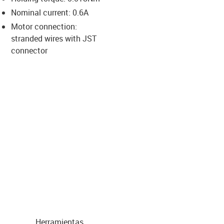
-icon-lupe
-icon-lupe
-icon-lupe
-icon-lupe
Nominal current: 0.6A
Motor connection:
stranded wires with JST
us-icon-arrow-right
connector
Herramientas