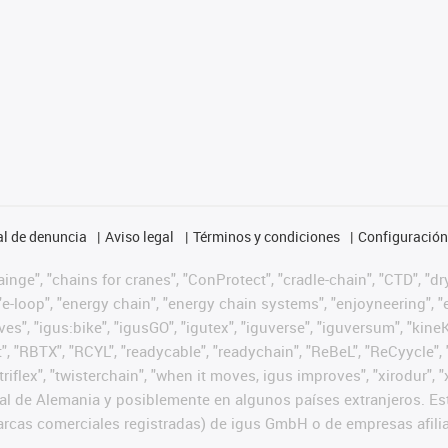
l de denuncia
Aviso legal
Términos y condiciones
Configuración 
nge", "chains for cranes", "ConProtect", "cradle-chain", "CTD", "dryg
-loop", "energy chain", "energy chain systems", "enjoyneering", "e-skin
ves", "igus:bike", "igusGO", "igutex", "iguverse", "iguversum", "kin
t", "RBTX", "RCYL", "readycable", "readychain", "ReBeL", "ReCyycle", 
 "triflex", "twisterchain", "when it moves, igus improves", "xirodur
l de Alemania y posiblemente en algunos países extranjeros. Est
cas comerciales registradas) de igus GmbH o de empresas afilia