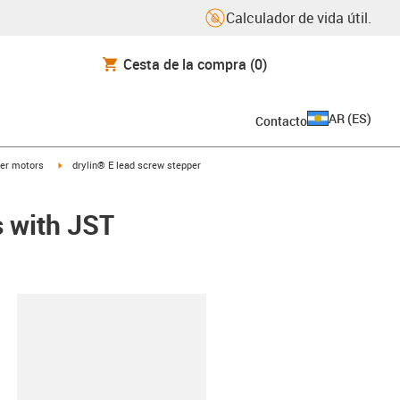
Calculador de vida útil.
Cesta de la compra
(0)
AR
(
ES
)
Contacto
t
igus-icon-arrow-right
er motors
drylin® E lead screw stepper
s with JST
y-clipboard