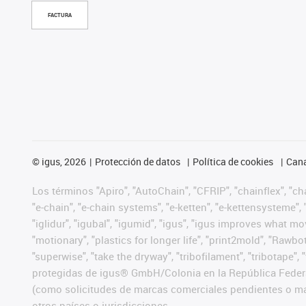
FACTURA
©
igus, 2026
Protección de datos
Política de cookies
Cana
Los términos "Apiro", "AutoChain", "CFRIP", "chainflex", "chai
"e-chain", "e-chain systems", "e-ketten", "e-kettensysteme", "e
"iglidur", "igubal", "igumid", "igus", "igus improves what mo
"motionary", "plastics for longer life", "print2mold", "Rawbo
"superwise", "take the dryway", "tribofilament", "tribotape",
protegidas de igus® GmbH/Colonia en la República Federa
(como solicitudes de marcas comerciales pendientes o mar
otros países o jurisdicciones.