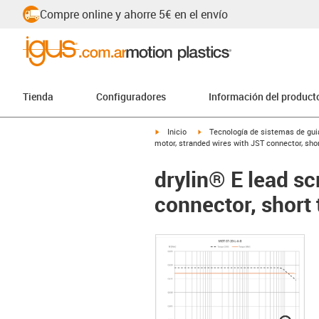
Compre online y ahorre 5€ en el envío
Tienda
Configuradores
Información del product
igus-icon-arrow-right
igus-icon-arrow-right
Inicio
Tecnología de sistemas de guia
motor, stranded wires with JST connector, sho
drylin® E lead s
connector, short