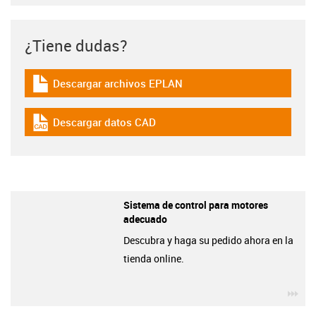
¿Tiene dudas?
Descargar archivos EPLAN
igus-icon-download-plan
Descargar datos CAD
igus-icon-cad-dateien
Sistema de control para motores
adecuado
Descubra y haga su pedido ahora en la
tienda online.
igu