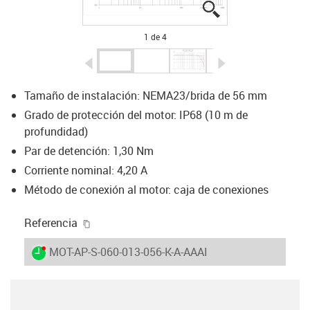
igus-icon-lupe
igus-icon-lupe
igus-icon-lupe
igus-icon-lupe
1 de 4
igus-icon-arrow-left
igus-icon-arrow-r
Tamaño de instalación: NEMA23/brida de 56 mm
Grado de protección del motor: IP68 (10 m de
profundidad)
Par de detención: 1,30 Nm
Corriente nominal: 4,20 A
Método de conexión al motor: caja de conexiones
igus-icon-copy-clipboard
Referencia
igus-icon-lieferzeit-dot
MOT-AP-S-060-013-056-K-A-AAAI