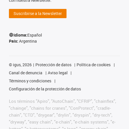
con nuestra Newsletter.
Suscribirse a la Newsletter
Idioma:
Español
País:
Argentina
©
igus, 2026
Protección de datos
Política de cookies
Canal de denuncia
Aviso legal
Términos y condiciones
Configuración de la protección de datos
Los términos "Apiro", "AutoChain", "CFRIP", "chainflex",
"chainge", "chains for cranes", "ConProtect", "cradle-
chain", "CTD", "drygear", "drylin", "dryspin", "dry-tech",
"dryway", "easy chain", "e-chain", "e-chain systems", "e-
ketten", "e-kettensysteme", "e-loop", "energy chain",