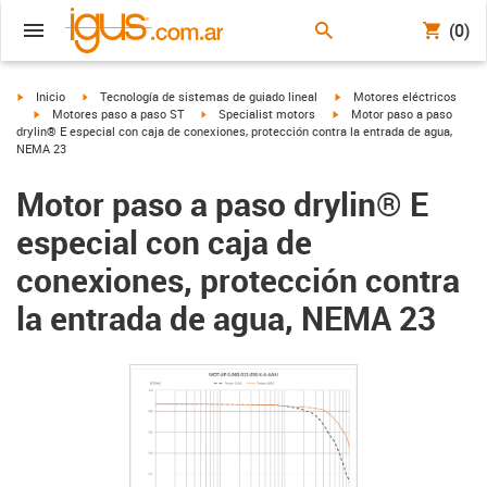
(0)
igus-icon-arrow-right
igus-icon-arrow-right
igus-icon-arrow-right
Inicio
Tecnología de sistemas de guiado lineal
Motores eléctricos
igus-icon-arrow-right
igus-icon-arrow-right
igus-icon-arrow-right
Motores paso a paso ST
Specialist motors
Motor paso a paso
drylin® E especial con caja de conexiones, protección contra la entrada de agua,
NEMA 23
Motor paso a paso drylin® E
especial con caja de
conexiones, protección contra
la entrada de agua, NEMA 23