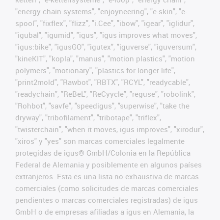
"energy chain systems", "enjoyneering", "e-skin", "e-
spool", "fixflex", "flizz", "i.Cee", "ibow", "igear", "iglidur",
"igubal", "igumid", "igus", "igus improves what moves",
"igus:bike", "igusGO", "igutex", "iguverse", "iguversum",
"kineKIT", "kopla", "manus", "motion plastics", "motion
polymers", "motionary", "plastics for longer life",
"print2mold", "Rawbot", "RBTX", "RCYL", "readycable",
"readychain", "ReBeL", "ReCyycle", "reguse", "robolink",
"Rohbot", "savfe", "speedigus", "superwise", "take the
dryway", "tribofilament", "tribotape", "triflex",
"twisterchain", "when it moves, igus improves", "xirodur",
"xiros" y "yes" son marcas comerciales legalmente
protegidas de igus® GmbH/Colonia en la República
Federal de Alemania y posiblemente en algunos países
extranjeros. Esta es una lista no exhaustiva de marcas
comerciales (como solicitudes de marcas comerciales
pendientes o marcas comerciales registradas) de igus
GmbH o de empresas afiliadas a igus en Alemania, la