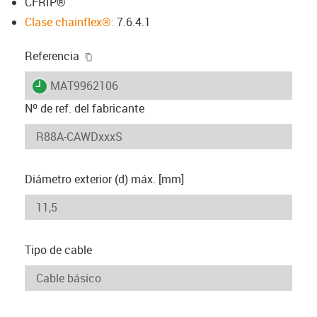
CFRIP®
Clase chainflex®:
7.6.4.1
igus-icon-copy-clipboard
Referencia
igus-icon-lieferzeit
MAT9962106
Nº de ref. del fabricante
Diámetro exterior (d) máx. [mm]
Tipo de cable