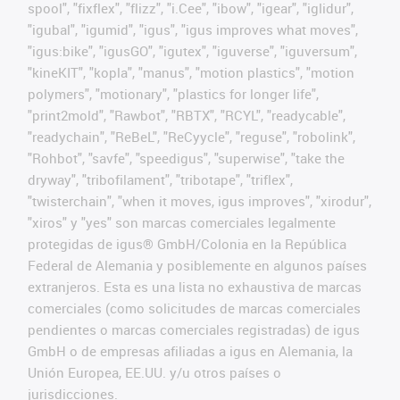
spool", "fixflex", "flizz", "i.Cee", "ibow", "igear", "iglidur",
"igubal", "igumid", "igus", "igus improves what moves",
"igus:bike", "igusGO", "igutex", "iguverse", "iguversum",
"kineKIT", "kopla", "manus", "motion plastics", "motion
polymers", "motionary", "plastics for longer life",
"print2mold", "Rawbot", "RBTX", "RCYL", "readycable",
"readychain", "ReBeL", "ReCyycle", "reguse", "robolink",
"Rohbot", "savfe", "speedigus", "superwise", "take the
dryway", "tribofilament", "tribotape", "triflex",
"twisterchain", "when it moves, igus improves", "xirodur",
"xiros" y "yes" son marcas comerciales legalmente
protegidas de igus® GmbH/Colonia en la República
Federal de Alemania y posiblemente en algunos países
extranjeros. Esta es una lista no exhaustiva de marcas
comerciales (como solicitudes de marcas comerciales
pendientes o marcas comerciales registradas) de igus
GmbH o de empresas afiliadas a igus en Alemania, la
Unión Europea, EE.UU. y/u otros países o
jurisdicciones.