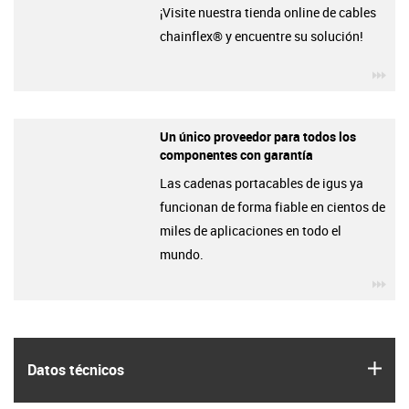
¡Visite nuestra tienda online de cables
chainflex® y encuentre su solución!
igu
Un único proveedor para todos los
componentes con garantía
Las cadenas portacables de igus ya
funcionan de forma fiable en cientos de
miles de aplicaciones en todo el
mundo.
igu
igus
Datos técnicos