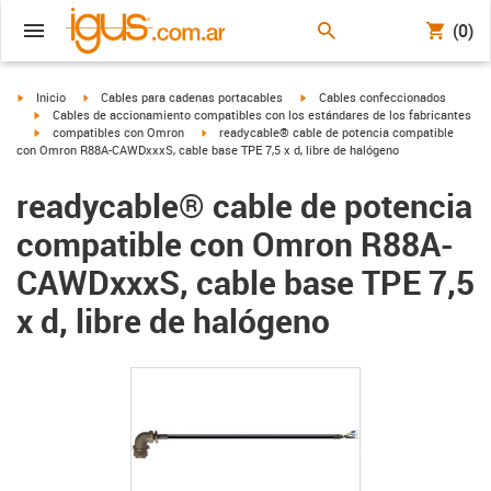
(0)
igus-icon-arrow-right
igus-icon-arrow-right
igus-icon-arrow-right
Inicio
Cables para cadenas portacables
Cables confeccionados
igus-icon-arrow-right
Cables de accionamiento compatibles con los estándares de los fabricantes
igus-icon-arrow-right
igus-icon-arrow-right
compatibles con Omron
readycable® cable de potencia compatible
con Omron R88A-CAWDxxxS, cable base TPE 7,5 x d, libre de halógeno
readycable® cable de potencia
compatible con Omron R88A-
CAWDxxxS, cable base TPE 7,5
x d, libre de halógeno