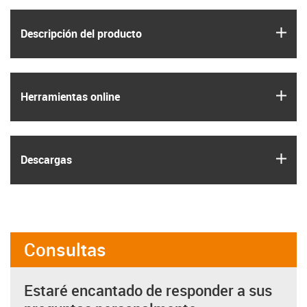
igus
Descripción del producto
igus
Herramientas online
igus
Descargas
Consultas
Estaré encantado de responder a sus