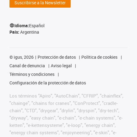
Suscribirse a la Newsletter
Idioma:
Español
País:
Argentina
©
igus, 2026
Protección de datos
Política de cookies
Canal de denuncia
Aviso legal
Términos y condiciones
Configuración de la protección de datos
Los términos "Apiro", "AutoChain", "CFRIP", "chainflex",
"chainge", "chains for cranes", "ConProtect", "cradle-
chain", "CTD", "drygear", "drylin", "dryspin", "dry-tech",
"dryway", "easy chain", "e-chain", "e-chain systems", "e-
ketten", "e-kettensysteme", "e-loop", "energy chain",
"energy chain systems", "enjoyneering", "e-skin", "e-