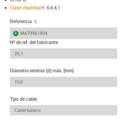
Clase chainflex®:
6.6.4.1
igus-icon-copy-clipboard
Referencia
igus-icon-lieferzeit
MAT9961804
Nº de ref. del fabricante
Diámetro exterior (d) máx. [mm]
Tipo de cable