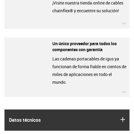
¡Visite nuestra tienda online de cables
chainflex® y encuentre su solución!
igu
Un único proveedor para todos los
componentes con garantía
Las cadenas portacables de igus ya
funcionan de forma fiable en cientos de
miles de aplicaciones en todo el
mundo.
igu
igus
Datos técnicos