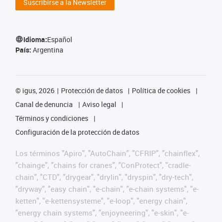
Suscribirse a la Newsletter
Idioma:
Español
País:
Argentina
©
igus, 2026
Protección de datos
Política de cookies
Canal de denuncia
Aviso legal
Términos y condiciones
Configuración de la protección de datos
Los términos "Apiro", "AutoChain", "CFRIP", "chainflex",
"chainge", "chains for cranes", "ConProtect", "cradle-
chain", "CTD", "drygear", "drylin", "dryspin", "dry-tech",
"dryway", "easy chain", "e-chain", "e-chain systems", "e-
ketten", "e-kettensysteme", "e-loop", "energy chain",
"energy chain systems", "enjoyneering", "e-skin", "e-