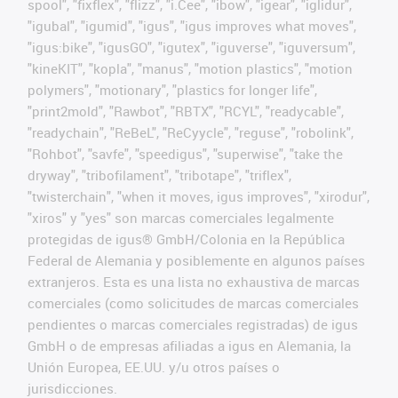
spool", "fixflex", "flizz", "i.Cee", "ibow", "igear", "iglidur",
"igubal", "igumid", "igus", "igus improves what moves",
"igus:bike", "igusGO", "igutex", "iguverse", "iguversum",
"kineKIT", "kopla", "manus", "motion plastics", "motion
polymers", "motionary", "plastics for longer life",
"print2mold", "Rawbot", "RBTX", "RCYL", "readycable",
"readychain", "ReBeL", "ReCyycle", "reguse", "robolink",
"Rohbot", "savfe", "speedigus", "superwise", "take the
dryway", "tribofilament", "tribotape", "triflex",
"twisterchain", "when it moves, igus improves", "xirodur",
"xiros" y "yes" son marcas comerciales legalmente
protegidas de igus® GmbH/Colonia en la República
Federal de Alemania y posiblemente en algunos países
extranjeros. Esta es una lista no exhaustiva de marcas
comerciales (como solicitudes de marcas comerciales
pendientes o marcas comerciales registradas) de igus
GmbH o de empresas afiliadas a igus en Alemania, la
Unión Europea, EE.UU. y/u otros países o
jurisdicciones.