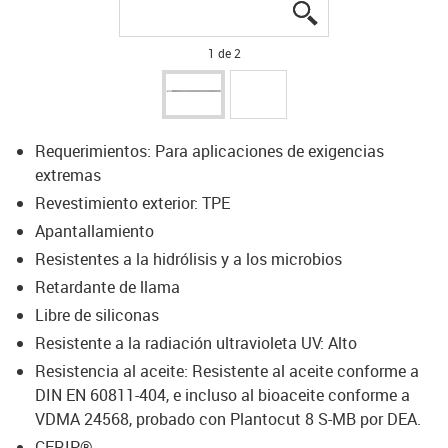
igus-icon-lupe
igus-icon-lupe
1 de 2
Requerimientos: Para aplicaciones de exigencias
extremas
Revestimiento exterior: TPE
Apantallamiento
Resistentes a la hidrólisis y a los microbios
Retardante de llama
Libre de siliconas
Resistente a la radiación ultravioleta UV: Alto
Resistencia al aceite: Resistente al aceite conforme a
DIN EN 60811-404, e incluso al bioaceite conforme a
VDMA 24568, probado con Plantocut 8 S-MB por DEA.
CFRIP®