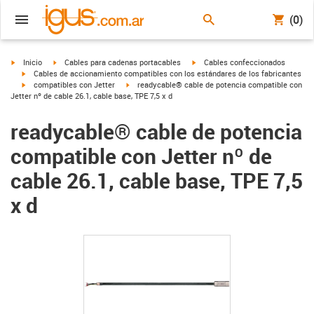
(0)
igus-icon-arrow-right
igus-icon-arrow-right
igus-icon-arrow-right
Inicio
Cables para cadenas portacables
Cables confeccionados
igus-icon-arrow-right
Cables de accionamiento compatibles con los estándares de los fabricantes
igus-icon-arrow-right
igus-icon-arrow-right
compatibles con Jetter
readycable® cable de potencia compatible con
Jetter nº de cable 26.1, cable base, TPE 7,5 x d
readycable® cable de potencia
compatible con Jetter nº de
cable 26.1, cable base, TPE 7,5
x d