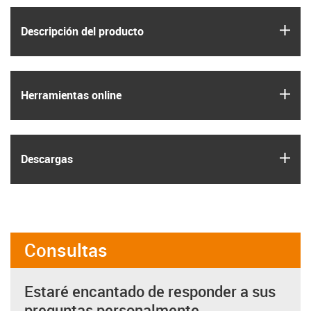
igus
Descripción del producto
igus
Herramientas online
igus
Descargas
Consultas
Estaré encantado de responder a sus
preguntas personalmente.