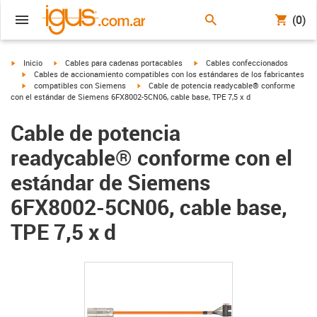
(0)
igus-icon-arrow-right
igus-icon-arrow-right
igus-icon-arrow-right
Inicio
Cables para cadenas portacables
Cables confeccionados
igus-icon-arrow-right
Cables de accionamiento compatibles con los estándares de los fabricantes
igus-icon-arrow-right
igus-icon-arrow-right
compatibles con Siemens
Cable de potencia readycable® conforme
con el estándar de Siemens 6FX8002-5CN06, cable base, TPE 7,5 x d
Cable de potencia
readycable® conforme con el
estándar de Siemens
6FX8002-5CN06, cable base,
TPE 7,5 x d