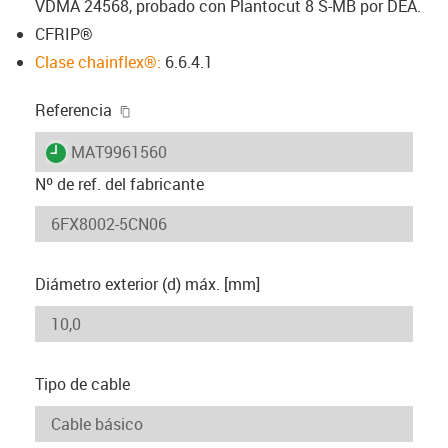
VDMA 24568, probado con Plantocut 8 S-MB por DEA.
CFRIP®
Clase chainflex®:
6.6.4.1
igus-icon-copy-clipboard
Referencia
igus-icon-lieferzeit
MAT9961560
Nº de ref. del fabricante
Diámetro exterior (d) máx. [mm]
Tipo de cable