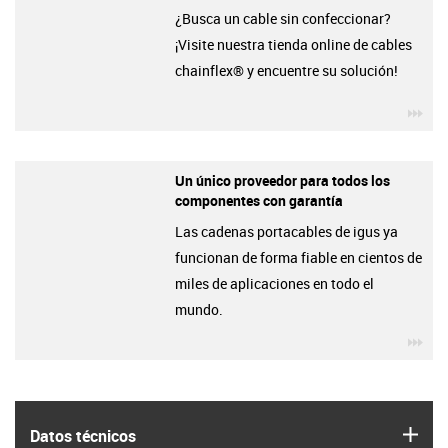
¿Busca un cable sin confeccionar?
¡Visite nuestra tienda online de cables
chainflex® y encuentre su solución!
igu
Un único proveedor para todos los
componentes con garantía
Las cadenas portacables de igus ya
funcionan de forma fiable en cientos de
miles de aplicaciones en todo el
mundo.
igu
igus
Datos técnicos