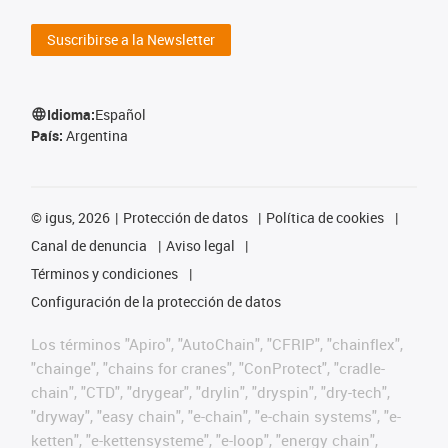
Suscribirse a la Newsletter
Idioma:
Español
País:
Argentina
©
igus, 2026
Protección de datos
Política de cookies
Canal de denuncia
Aviso legal
Términos y condiciones
Configuración de la protección de datos
Los términos "Apiro", "AutoChain", "CFRIP", "chainflex",
"chainge", "chains for cranes", "ConProtect", "cradle-
chain", "CTD", "drygear", "drylin", "dryspin", "dry-tech",
"dryway", "easy chain", "e-chain", "e-chain systems", "e-
ketten", "e-kettensysteme", "e-loop", "energy chain",