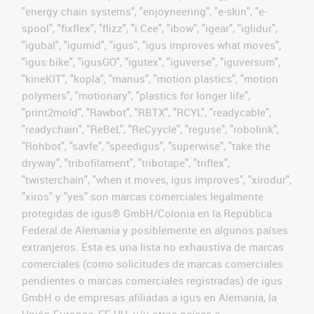
"energy chain systems", "enjoyneering", "e-skin", "e-
spool", "fixflex", "flizz", "i.Cee", "ibow", "igear", "iglidur",
"igubal", "igumid", "igus", "igus improves what moves",
"igus:bike", "igusGO", "igutex", "iguverse", "iguversum",
"kineKIT", "kopla", "manus", "motion plastics", "motion
polymers", "motionary", "plastics for longer life",
"print2mold", "Rawbot", "RBTX", "RCYL", "readycable",
"readychain", "ReBeL", "ReCyycle", "reguse", "robolink",
"Rohbot", "savfe", "speedigus", "superwise", "take the
dryway", "tribofilament", "tribotape", "triflex",
"twisterchain", "when it moves, igus improves", "xirodur",
"xiros" y "yes" son marcas comerciales legalmente
protegidas de igus® GmbH/Colonia en la República
Federal de Alemania y posiblemente en algunos países
extranjeros. Esta es una lista no exhaustiva de marcas
comerciales (como solicitudes de marcas comerciales
pendientes o marcas comerciales registradas) de igus
GmbH o de empresas afiliadas a igus en Alemania, la
Unión Europea, EE.UU. y/u otros países o