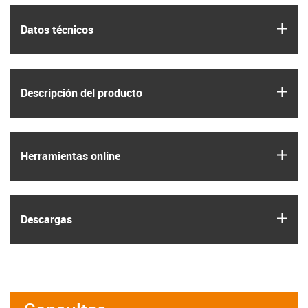
igus
Datos técnicos
igus
Descripción del producto
igus
Herramientas online
igus
Descargas