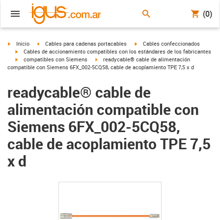
(0)
igus-icon-arrow-right
igus-icon-arrow-right
igus-icon-arrow-right
Inicio
Cables para cadenas portacables
Cables confeccionados
igus-icon-arrow-right
Cables de accionamiento compatibles con los estándares de los fabricantes
igus-icon-arrow-right
igus-icon-arrow-right
compatibles con Siemens
readycable® cable de alimentación
compatible con Siemens 6FX_002-5CQ58, cable de acoplamiento TPE 7,5 x d
readycable® cable de
alimentación compatible con
Siemens 6FX_002-5CQ58,
cable de acoplamiento TPE 7,5
x d