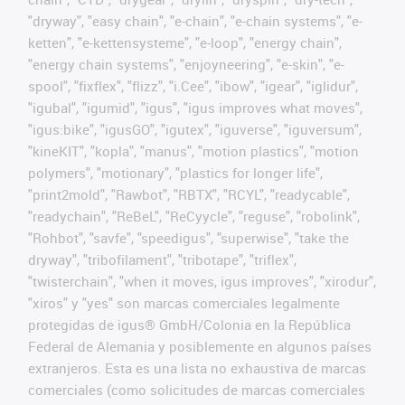
"dryway", "easy chain", "e-chain", "e-chain systems", "e-
ketten", "e-kettensysteme", "e-loop", "energy chain",
"energy chain systems", "enjoyneering", "e-skin", "e-
spool", "fixflex", "flizz", "i.Cee", "ibow", "igear", "iglidur",
"igubal", "igumid", "igus", "igus improves what moves",
"igus:bike", "igusGO", "igutex", "iguverse", "iguversum",
"kineKIT", "kopla", "manus", "motion plastics", "motion
polymers", "motionary", "plastics for longer life",
"print2mold", "Rawbot", "RBTX", "RCYL", "readycable",
"readychain", "ReBeL", "ReCyycle", "reguse", "robolink",
"Rohbot", "savfe", "speedigus", "superwise", "take the
dryway", "tribofilament", "tribotape", "triflex",
"twisterchain", "when it moves, igus improves", "xirodur",
"xiros" y "yes" son marcas comerciales legalmente
protegidas de igus® GmbH/Colonia en la República
Federal de Alemania y posiblemente en algunos países
extranjeros. Esta es una lista no exhaustiva de marcas
comerciales (como solicitudes de marcas comerciales