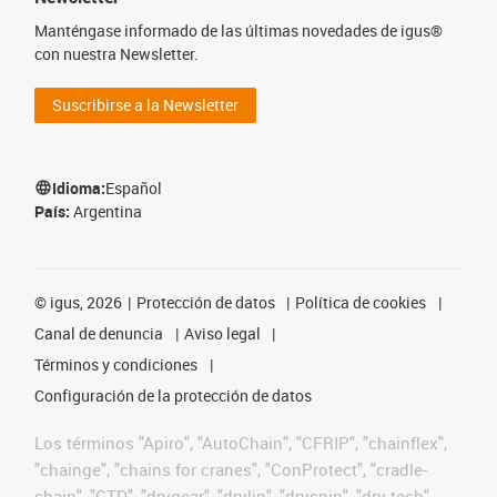
Manténgase informado de las últimas novedades de igus®
con nuestra Newsletter.
Suscribirse a la Newsletter
Idioma:
Español
País:
Argentina
©
igus, 2026
Protección de datos
Política de cookies
Canal de denuncia
Aviso legal
Términos y condiciones
Configuración de la protección de datos
Los términos "Apiro", "AutoChain", "CFRIP", "chainflex",
"chainge", "chains for cranes", "ConProtect", "cradle-
chain", "CTD", "drygear", "drylin", "dryspin", "dry-tech",