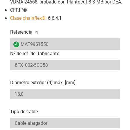
VDMA 24568, probado con Plantocut 8 S-MB por DEA.
CFRIP®
Clase chainflex®:
6.6.4.1
igus-icon-copy-clipboard
Referencia
igus-icon-lieferzeit
MAT9961550
Nº de ref. del fabricante
Diámetro exterior (d) máx. [mm]
Tipo de cable