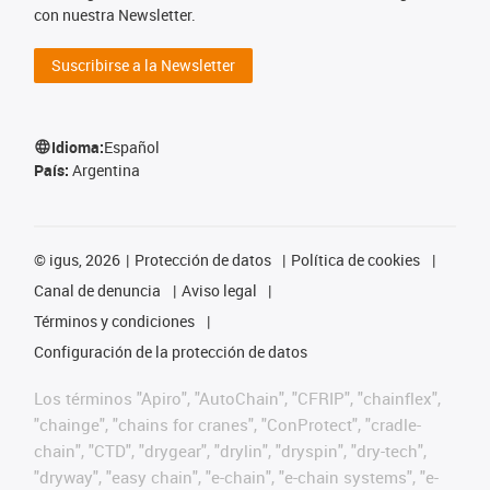
con nuestra Newsletter.
Suscribirse a la Newsletter
Idioma:
Español
País:
Argentina
©
igus, 2026
Protección de datos
Política de cookies
Canal de denuncia
Aviso legal
Términos y condiciones
Configuración de la protección de datos
Los términos "Apiro", "AutoChain", "CFRIP", "chainflex",
"chainge", "chains for cranes", "ConProtect", "cradle-
chain", "CTD", "drygear", "drylin", "dryspin", "dry-tech",
"dryway", "easy chain", "e-chain", "e-chain systems", "e-