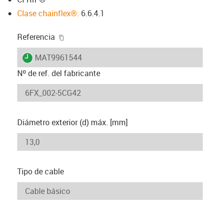
Clase chainflex®:
6.6.4.1
igus-icon-copy-clipboard
Referencia
igus-icon-lieferzeit
MAT9961544
Nº de ref. del fabricante
Diámetro exterior (d) máx. [mm]
Tipo de cable