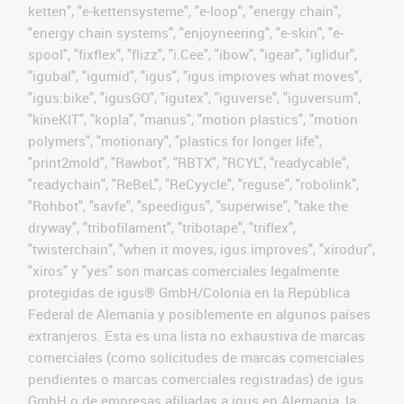
ketten", "e-kettensysteme", "e-loop", "energy chain",
"energy chain systems", "enjoyneering", "e-skin", "e-
spool", "fixflex", "flizz", "i.Cee", "ibow", "igear", "iglidur",
"igubal", "igumid", "igus", "igus improves what moves",
"igus:bike", "igusGO", "igutex", "iguverse", "iguversum",
"kineKIT", "kopla", "manus", "motion plastics", "motion
polymers", "motionary", "plastics for longer life",
"print2mold", "Rawbot", "RBTX", "RCYL", "readycable",
"readychain", "ReBeL", "ReCyycle", "reguse", "robolink",
"Rohbot", "savfe", "speedigus", "superwise", "take the
dryway", "tribofilament", "tribotape", "triflex",
"twisterchain", "when it moves, igus improves", "xirodur",
"xiros" y "yes" son marcas comerciales legalmente
protegidas de igus® GmbH/Colonia en la República
Federal de Alemania y posiblemente en algunos países
extranjeros. Esta es una lista no exhaustiva de marcas
comerciales (como solicitudes de marcas comerciales
pendientes o marcas comerciales registradas) de igus
GmbH o de empresas afiliadas a igus en Alemania, la