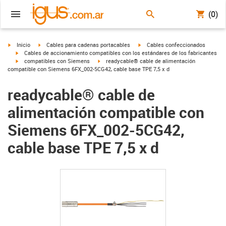
(0)
igus-icon-arrow-right
igus-icon-arrow-right
igus-icon-arrow-right
Inicio
Cables para cadenas portacables
Cables confeccionados
igus-icon-arrow-right
Cables de accionamiento compatibles con los estándares de los fabricantes
igus-icon-arrow-right
igus-icon-arrow-right
compatibles con Siemens
readycable® cable de alimentación
compatible con Siemens 6FX_002-5CG42, cable base TPE 7,5 x d
readycable® cable de
alimentación compatible con
Siemens 6FX_002-5CG42,
cable base TPE 7,5 x d