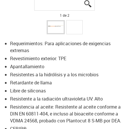
igus-icon-lupe
igus-icon-lupe
1 de 2
Requerimientos: Para aplicaciones de exigencias
extremas
Revestimiento exterior: TPE
Apantallamiento
Resistentes a la hidrólisis y a los microbios
Retardante de llama
Libre de siliconas
Resistente a la radiación ultravioleta UV: Alto
Resistencia al aceite: Resistente al aceite conforme a
DIN EN 60811-404, e incluso al bioaceite conforme a
VDMA 24568, probado con Plantocut 8 S-MB por DEA.
CFRIP®