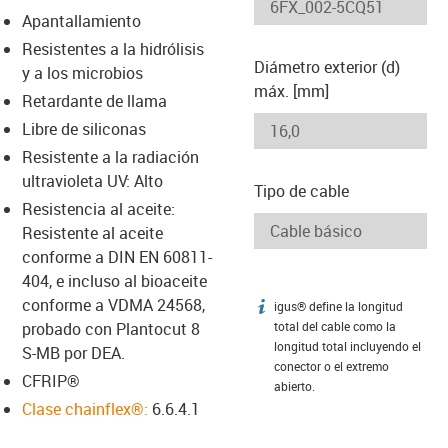
-icon-lupe
-icon-lupe
Apantallamiento
Resistentes a la hidrólisis
Diámetro exterior (d)
y a los microbios
máx. [mm]
Retardante de llama
Libre de siliconas
Resistente a la radiación
ultravioleta UV: Alto
Tipo de cable
Resistencia al aceite:
Resistente al aceite
conforme a DIN EN 60811-
404, e incluso al bioaceite
conforme a VDMA 24568,
igus® define la longitud
igus-icon-info
probado con Plantocut 8
total del cable como la
longitud total incluyendo el
S-MB por DEA.
conector o el extremo
CFRIP®
abierto.
Clase chainflex®:
6.6.4.1