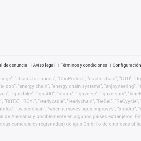
l de denuncia
Aviso legal
Términos y condiciones
Configuración 
nge", "chains for cranes", "ConProtect", "cradle-chain", "CTD", "dryg
-loop", "energy chain", "energy chain systems", "enjoyneering", "e-skin
ves", "igus:bike", "igusGO", "igutex", "iguverse", "iguversum", "kin
t", "RBTX", "RCYL", "readycable", "readychain", "ReBeL", "ReCyycle", 
 "triflex", "twisterchain", "when it moves, igus improves", "xirodur
l de Alemania y posiblemente en algunos países extranjeros. Est
cas comerciales registradas) de igus GmbH o de empresas afilia