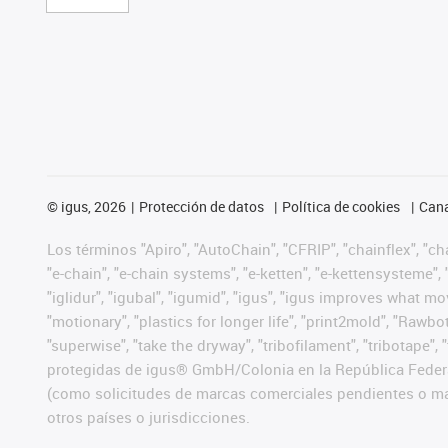
©
igus, 2026
Protección de datos
Política de cookies
Cana
Los términos "Apiro", "AutoChain", "CFRIP", "chainflex", "chai
"e-chain", "e-chain systems", "e-ketten", "e-kettensysteme", "e
"iglidur", "igubal", "igumid", "igus", "igus improves what mo
"motionary", "plastics for longer life", "print2mold", "Rawbo
"superwise", "take the dryway", "tribofilament", "tribotape",
protegidas de igus® GmbH/Colonia en la República Federa
(como solicitudes de marcas comerciales pendientes o mar
otros países o jurisdicciones.