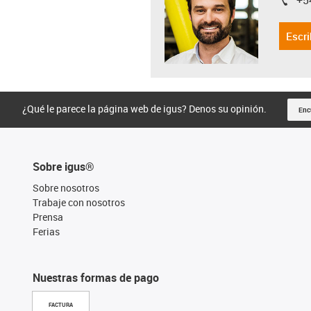
+5
igus-i
Escri
¿Qué le parece la página web de igus? Denos su opinión.
Enc
Sobre igus®
Sobre nosotros
Trabaje con nosotros
Prensa
Ferias
Nuestras formas de pago
FACTURA