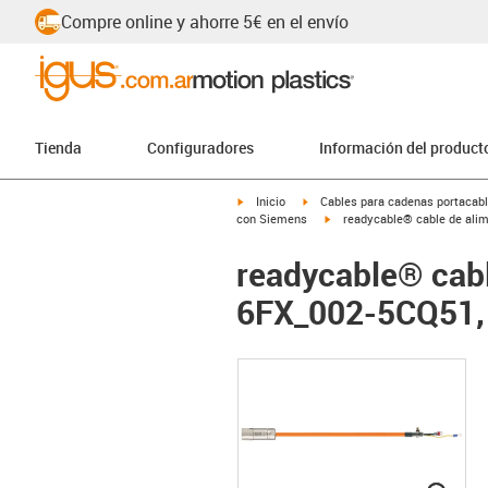
Compre online y ahorre 5€ en el envío
Tienda
Configuradores
Información del product
igus-icon-arrow-right
igus-icon-arrow-right
Inicio
Cables para cadenas portacab
igus-icon-arrow-right
con Siemens
readycable® cable de alim
readycable® cab
6FX_002-5CQ51, 