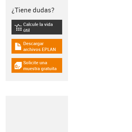
¿Tiene dudas?
Calcule la vida
igus-icon-lebensdauerrechner
útil
Descargar
igus-icon-download-plan
archivos EPLAN
Solicite una
igus-icon-gratismuster
muestra gratuita