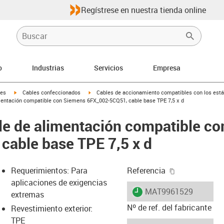
Regístrese en nuestra tienda online
o
Industrias
Servicios
Empresa
igus-icon-arrow-right
igus-icon-arrow-right
les
Cables confeccionados
Cables de accionamiento compatibles con los está
entación compatible con Siemens 6FX_002-5CQ51, cable base TPE 7,5 x d
le de alimentación compatible c
cable base TPE 7,5 x d
igus-icon-cop
Requerimientos: Para
Referencia
aplicaciones de exigencias
igus-icon-lieferzeit
MAT9961529
extremas
Nº de ref. del fabricante
Revestimiento exterior:
TPE