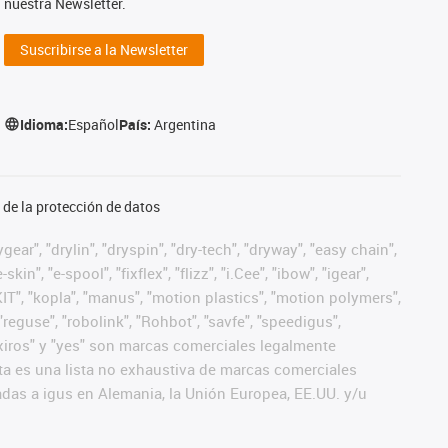
nuestra Newsletter.
Suscribirse a la Newsletter
Idioma:
Español
País:
Argentina
de la protección de datos
ear", "drylin", "dryspin", "dry-tech", "dryway", "easy chain",
", "e-spool", "fixflex", "flizz", "i.Cee", "ibow", "igear",
eKIT", "kopla", "manus", "motion plastics", "motion polymers",
"reguse", "robolink", "Rohbot", "savfe", "speedigus",
", "xiros" y "yes" son marcas comerciales legalmente
a es una lista no exhaustiva de marcas comerciales
das a igus en Alemania, la Unión Europea, EE.UU. y/u