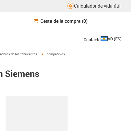
Calculador de vida útil.
Cesta de la compra
(0)
AR
(
ES
)
Contacto
igus-icon-arrow-right
ndares de los fabricantes
compatibles
on Siemens
y-clipboard