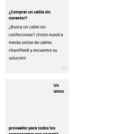
¿Comprar un cable sin
conector?
¿Busca un cable sin
confeccionar? ¡Visite nuestra
tienda online de cables
chainflex® y encuentre su
solución!
igus-icon-3arrow
Un
único
proveedor para todos los
componentes con garantía