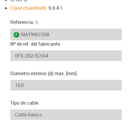
Clase chainflex®:
6.6.4.1
igus-icon-copy-clipboard
Referencia
igus-icon-lieferzeit
MAT9961508
Nº de ref. del fabricante
Diámetro exterior (d) máx. [mm]
Tipo de cable