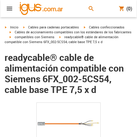
(0)
igus-icon-arrow-right
igus-icon-arrow-right
igus-icon-arrow-right
Inicio
Cables para cadenas portacables
Cables confeccionados
igus-icon-arrow-right
Cables de accionamiento compatibles con los estándares de los fabricantes
igus-icon-arrow-right
igus-icon-arrow-right
compatibles con Siemens
readycable® cable de alimentación
compatible con Siemens 6FX_002-5CS54, cable base TPE 7,5 x d
readycable® cable de
alimentación compatible con
Siemens 6FX_002-5CS54,
cable base TPE 7,5 x d