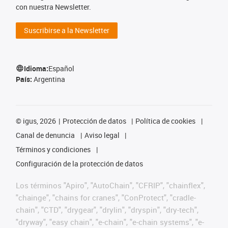
con nuestra Newsletter.
Suscribirse a la Newsletter
Idioma:
Español
País:
Argentina
©
igus, 2026
Protección de datos
Política de cookies
Canal de denuncia
Aviso legal
Términos y condiciones
Configuración de la protección de datos
Los términos "Apiro", "AutoChain", "CFRIP", "chainflex",
"chainge", "chains for cranes", "ConProtect", "cradle-
chain", "CTD", "drygear", "drylin", "dryspin", "dry-tech",
"dryway", "easy chain", "e-chain", "e-chain systems", "e-