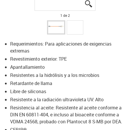
igus-icon-lupe
igus-icon-lupe
1 de 2
Requerimientos: Para aplicaciones de exigencias
extremas
Revestimiento exterior: TPE
Apantallamiento
Resistentes a la hidrólisis y a los microbios
Retardante de llama
Libre de siliconas
Resistente a la radiación ultravioleta UV: Alto
Resistencia al aceite: Resistente al aceite conforme a
DIN EN 60811-404, e incluso al bioaceite conforme a
VDMA 24568, probado con Plantocut 8 S-MB por DEA.
CFRIP®