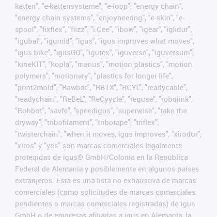
ketten", "e-kettensysteme", "e-loop", "energy chain",
"energy chain systems", "enjoyneering", "e-skin", "e-
spool", "fixflex", "flizz", "i.Cee", "ibow", "igear", "iglidur",
"igubal", "igumid", "igus", "igus improves what moves",
"igus:bike", "igusGO", "igutex", "iguverse", "iguversum",
"kineKIT", "kopla", "manus", "motion plastics", "motion
polymers", "motionary", "plastics for longer life",
"print2mold", "Rawbot", "RBTX", "RCYL", "readycable",
"readychain", "ReBeL", "ReCyycle", "reguse", "robolink",
"Rohbot", "savfe", "speedigus", "superwise", "take the
dryway", "tribofilament", "tribotape", "triflex",
"twisterchain", "when it moves, igus improves", "xirodur",
"xiros" y "yes" son marcas comerciales legalmente
protegidas de igus® GmbH/Colonia en la República
Federal de Alemania y posiblemente en algunos países
extranjeros. Esta es una lista no exhaustiva de marcas
comerciales (como solicitudes de marcas comerciales
pendientes o marcas comerciales registradas) de igus
GmbH o de empresas afiliadas a igus en Alemania, la