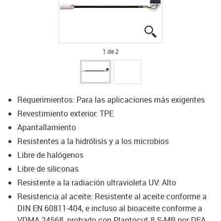
igus-icon-lupe
igus-icon-lupe
1 de 2
Requerimientos: Para las aplicaciones más exigentes
Revestimiento exterior: TPE
Apantallamiento
Resistentes a la hidrólisis y a los microbios
Libre de halógenos
Libre de siliconas
Resistente a la radiación ultravioleta UV: Alto
Resistencia al aceite: Resistente al aceite conforme a
DIN EN 60811-404, e incluso al bioaceite conforme a
VDMA 24568, probado con Plantocut 8 S-MB por DEA.