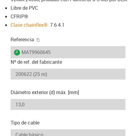
Libre de PVC
CFRIP®
Clase chainflex®:
7.6.4.1
igus-icon-copy-clipboard
Referencia
igus-icon-lieferzeit
MAT9960645
Nº de ref. del fabricante
Diámetro exterior (d) máx. [mm]
Tipo de cable