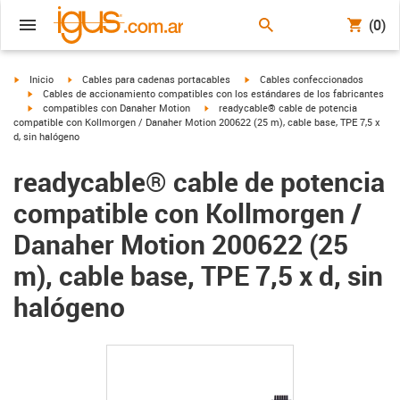
(0)
igus-icon-arrow-right
igus-icon-arrow-right
igus-icon-arrow-right
Inicio
Cables para cadenas portacables
Cables confeccionados
igus-icon-arrow-right
Cables de accionamiento compatibles con los estándares de los fabricantes
igus-icon-arrow-right
igus-icon-arrow-right
compatibles con Danaher Motion
readycable® cable de potencia
compatible con Kollmorgen / Danaher Motion 200622 (25 m), cable base, TPE 7,5 x
d, sin halógeno
readycable® cable de potencia
compatible con Kollmorgen /
Danaher Motion 200622 (25
m), cable base, TPE 7,5 x d, sin
halógeno