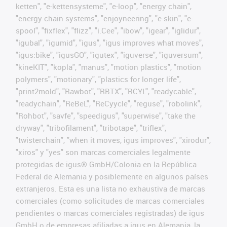
ketten", "e-kettensysteme", "e-loop", "energy chain",
"energy chain systems", "enjoyneering", "e-skin", "e-
spool", "fixflex", "flizz", "i.Cee", "ibow", "igear", "iglidur",
"igubal", "igumid", "igus", "igus improves what moves",
"igus:bike", "igusGO", "igutex", "iguverse", "iguversum",
"kineKIT", "kopla", "manus", "motion plastics", "motion
polymers", "motionary", "plastics for longer life",
"print2mold", "Rawbot", "RBTX", "RCYL", "readycable",
"readychain", "ReBeL", "ReCyycle", "reguse", "robolink",
"Rohbot", "savfe", "speedigus", "superwise", "take the
dryway", "tribofilament", "tribotape", "triflex",
"twisterchain", "when it moves, igus improves", "xirodur",
"xiros" y "yes" son marcas comerciales legalmente
protegidas de igus® GmbH/Colonia en la República
Federal de Alemania y posiblemente en algunos países
extranjeros. Esta es una lista no exhaustiva de marcas
comerciales (como solicitudes de marcas comerciales
pendientes o marcas comerciales registradas) de igus
GmbH o de empresas afiliadas a igus en Alemania, la