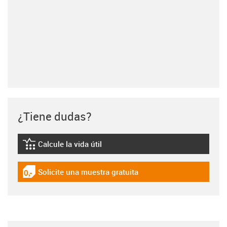
¿Tiene dudas?
Calcule la vida útil
igus-icon-lebensdauerrechner
Solicite una muestra gratuita
igus-icon-gratismuster