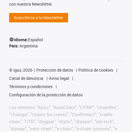
con nuestra Newsletter.
Suscribirse a la Newsletter
Idioma:
Español
País:
Argentina
©
igus, 2026
Protección de datos
Política de cookies
Canal de denuncia
Aviso legal
Términos y condiciones
Configuración de la protección de datos
Los términos "Apiro", "AutoChain", "CFRIP", "chainflex",
"chainge", "chains for cranes", "ConProtect", "cradle-
chain", "CTD", "drygear", "drylin", "dryspin", "dry-tech",
"dryway", "easy chain", "e-chain", "e-chain systems", "e-