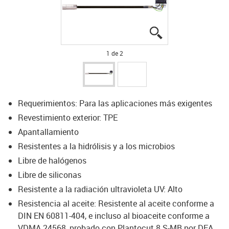
igus-icon-lupe
igus-icon-lupe
1 de 2
Requerimientos: Para las aplicaciones más exigentes
Revestimiento exterior: TPE
Apantallamiento
Resistentes a la hidrólisis y a los microbios
Libre de halógenos
Libre de siliconas
Resistente a la radiación ultravioleta UV: Alto
Resistencia al aceite: Resistente al aceite conforme a
DIN EN 60811-404, e incluso al bioaceite conforme a
VDMA 24568, probado con Plantocut 8 S-MB por DEA.