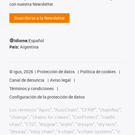
con nuestra Newsletter.
Suscribirse a la Newsletter
Idioma:
Español
País:
Argentina
©
igus, 2026
Protección de datos
Política de cookies
Canal de denuncia
Aviso legal
Términos y condiciones
Configuración de la protección de datos
Los términos "Apiro", "AutoChain", "CFRIP", "chainflex",
"chainge", "chains for cranes", "ConProtect", "cradle-
chain", "CTD", "drygear", "drylin", "dryspin", "dry-tech",
"dryway", "easy chain", "e-chain", "e-chain systems", "e-