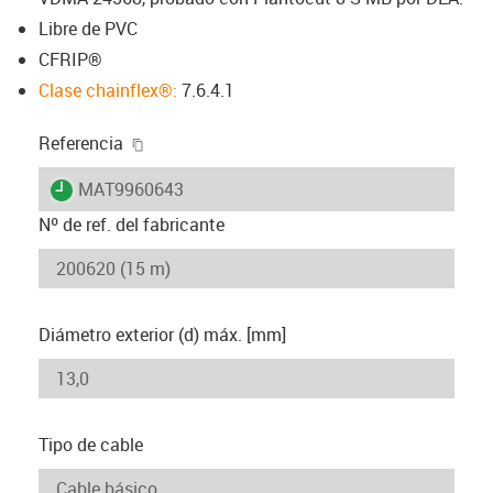
Libre de PVC
CFRIP®
Clase chainflex®:
7.6.4.1
igus-icon-copy-clipboard
Referencia
igus-icon-lieferzeit
MAT9960643
Nº de ref. del fabricante
Diámetro exterior (d) máx. [mm]
Tipo de cable