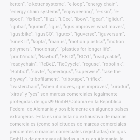
ketten", "e-kettensysteme", "e-loop", "energy chain",
"energy chain systems", "enjoyneering", "e-skin", "e-
spool", "fixflex", "flizz", "i.Cee", "ibow", "igear", "iglidur",
"igubal", "igumid", "igus", "igus improves what moves",
"igus:bike", "igusGO", "igutex", "iguverse", "iguversum",
"kineKIT", "kopla", "manus", "motion plastics", "motion
polymers", "motionary", "plastics for longer life",
"print2mold", "Rawbot", "RBTX", "RCYL", "readycable",
"readychain", "ReBeL", "ReCyycle", "reguse", "robolink",
"Rohbot", "savfe", "speedigus", "superwise", "take the
dryway", "tribofilament", "tribotape", "triflex",
"twisterchain", "when it moves, igus improves", "xirodur",
"xiros" y "yes" son marcas comerciales legalmente
protegidas de igus® GmbH/Colonia en la República
Federal de Alemania y posiblemente en algunos países
extranjeros. Esta es una lista no exhaustiva de marcas
comerciales (como solicitudes de marcas comerciales
pendientes o marcas comerciales registradas) de igus
GmbH o de empresas afiliadas a igus en Alemania, la