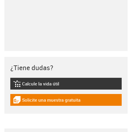
¿Tiene dudas?
Calcule la vida útil
igus-icon-lebensdauerrechner
Solicite una muestra gratuita
igus-icon-gratismuster