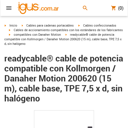
(0)
igus-icon-arrow-right
igus-icon-arrow-right
igus-icon-arrow-right
Inicio
Cables para cadenas portacables
Cables confeccionados
igus-icon-arrow-right
Cables de accionamiento compatibles con los estándares de los fabricantes
igus-icon-arrow-right
igus-icon-arrow-right
compatibles con Danaher Motion
readycable® cable de potencia
compatible con Kollmorgen / Danaher Motion 200620 (15 m), cable base, TPE 7,5 x
d, sin halógeno
readycable® cable de potencia
compatible con Kollmorgen /
Danaher Motion 200620 (15
m), cable base, TPE 7,5 x d, sin
halógeno