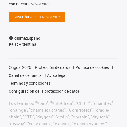
con nuestra Newsletter.
Suscribirse a la Newsletter
Idioma:
Español
País:
Argentina
©
igus, 2026
Protección de datos
Política de cookies
Canal de denuncia
Aviso legal
Términos y condiciones
Configuración de la protección de datos
Los términos "Apiro", "AutoChain", "CFRIP", "chainflex",
"chainge", "chains for cranes", "ConProtect", "cradle-
chain", "CTD", "drygear", "drylin", "dryspin", "dry-tech",
"dryway", "easy chain", "e-chain", "e-chain systems", "e-