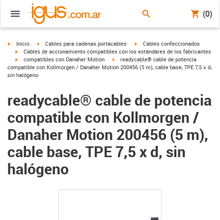
(0)
igus-icon-arrow-right
igus-icon-arrow-right
igus-icon-arrow-right
Inicio
Cables para cadenas portacables
Cables confeccionados
igus-icon-arrow-right
Cables de accionamiento compatibles con los estándares de los fabricantes
igus-icon-arrow-right
igus-icon-arrow-right
compatibles con Danaher Motion
readycable® cable de potencia
compatible con Kollmorgen / Danaher Motion 200456 (5 m), cable base, TPE 7,5 x d,
sin halógeno
readycable® cable de potencia
compatible con Kollmorgen /
Danaher Motion 200456 (5 m),
cable base, TPE 7,5 x d, sin
halógeno