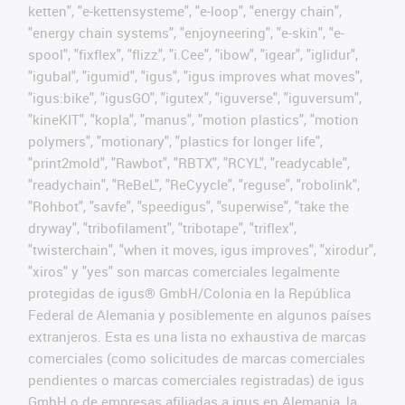
ketten", "e-kettensysteme", "e-loop", "energy chain",
"energy chain systems", "enjoyneering", "e-skin", "e-
spool", "fixflex", "flizz", "i.Cee", "ibow", "igear", "iglidur",
"igubal", "igumid", "igus", "igus improves what moves",
"igus:bike", "igusGO", "igutex", "iguverse", "iguversum",
"kineKIT", "kopla", "manus", "motion plastics", "motion
polymers", "motionary", "plastics for longer life",
"print2mold", "Rawbot", "RBTX", "RCYL", "readycable",
"readychain", "ReBeL", "ReCyycle", "reguse", "robolink",
"Rohbot", "savfe", "speedigus", "superwise", "take the
dryway", "tribofilament", "tribotape", "triflex",
"twisterchain", "when it moves, igus improves", "xirodur",
"xiros" y "yes" son marcas comerciales legalmente
protegidas de igus® GmbH/Colonia en la República
Federal de Alemania y posiblemente en algunos países
extranjeros. Esta es una lista no exhaustiva de marcas
comerciales (como solicitudes de marcas comerciales
pendientes o marcas comerciales registradas) de igus
GmbH o de empresas afiliadas a igus en Alemania, la