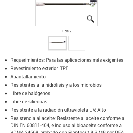
igus-icon-lupe
igus-icon-lupe
1 de 2
Requerimientos: Para las aplicaciones más exigentes
Revestimiento exterior: TPE
Apantallamiento
Resistentes a la hidrólisis y a los microbios
Libre de halógenos
Libre de siliconas
Resistente a la radiación ultravioleta UV: Alto
Resistencia al aceite: Resistente al aceite conforme a
DIN EN 60811-404, e incluso al bioaceite conforme a
VDMA 24568, probado con Plantocut 8 S-MB por DEA.