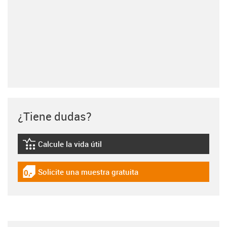
¿Tiene dudas?
Calcule la vida útil
igus-icon-lebensdauerrechner
Solicite una muestra gratuita
igus-icon-gratismuster