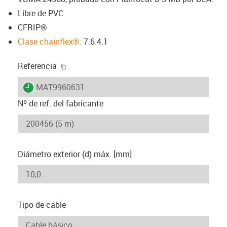
Libre de PVC
CFRIP®
Clase chainflex®:
7.6.4.1
igus-icon-copy-clipboard
Referencia
igus-icon-lieferzeit
MAT9960631
Nº de ref. del fabricante
Diámetro exterior (d) máx. [mm]
Tipo de cable