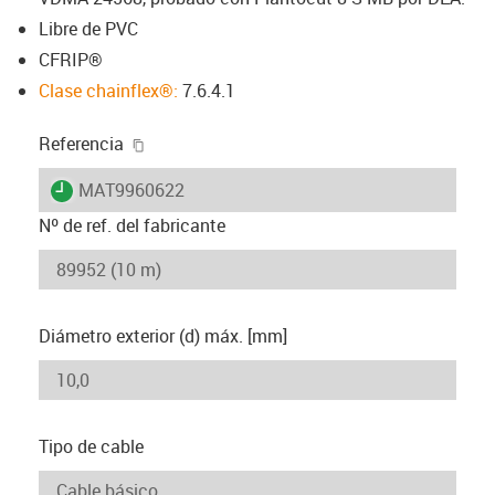
Libre de PVC
CFRIP®
Clase chainflex®:
7.6.4.1
igus-icon-copy-clipboard
Referencia
igus-icon-lieferzeit
MAT9960622
Nº de ref. del fabricante
Diámetro exterior (d) máx. [mm]
Tipo de cable