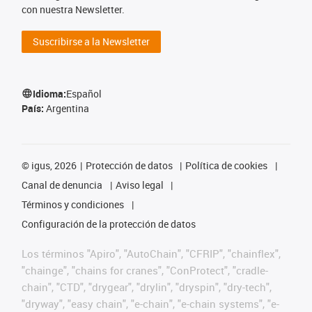
con nuestra Newsletter.
Suscribirse a la Newsletter
Idioma:
Español
País:
Argentina
©
igus, 2026
Protección de datos
Política de cookies
Canal de denuncia
Aviso legal
Términos y condiciones
Configuración de la protección de datos
Los términos "Apiro", "AutoChain", "CFRIP", "chainflex",
"chainge", "chains for cranes", "ConProtect", "cradle-
chain", "CTD", "drygear", "drylin", "dryspin", "dry-tech",
"dryway", "easy chain", "e-chain", "e-chain systems", "e-