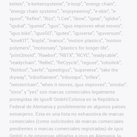
ketten", "e-kettensysteme", "e-loop", "energy chain",
"energy chain systems", "enjoyneering", "e-skin", "e-
spool", "fixflex", "flizz", "i.Cee", "ibow", "igear", "iglidur",
"igubal", "igumid", "igus", "igus improves what moves",
"igus:bike", "igusGO", "igutex", "iguverse", "iguversum",
"kineKIT", "kopla", "manus", "motion plastics", "motion
polymers", "motionary", "plastics for longer life",
"print2mold", "Rawbot", "RBTX", "RCYL", "readycable",
"readychain", "ReBeL", "ReCyycle", "reguse", "robolink",
"Rohbot", "savfe", "speedigus", "superwise", "take the
dryway", "tribofilament", "tribotape", "triflex",
"twisterchain", "when it moves, igus improves", "xirodur",
"xiros" y "yes" son marcas comerciales legalmente
protegidas de igus® GmbH/Colonia en la República
Federal de Alemania y posiblemente en algunos países
extranjeros. Esta es una lista no exhaustiva de marcas
comerciales (como solicitudes de marcas comerciales
pendientes o marcas comerciales registradas) de igus
GmbH o de empresas afiliadas a igus en Alemania, la