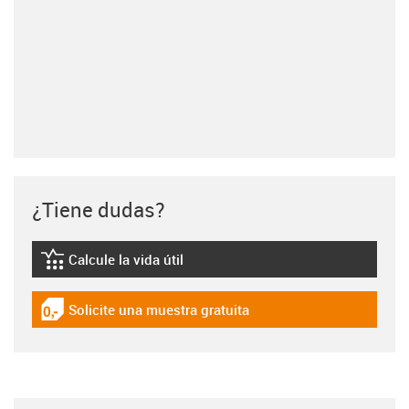
¿Tiene dudas?
Calcule la vida útil
igus-icon-lebensdauerrechner
Solicite una muestra gratuita
igus-icon-gratismuster