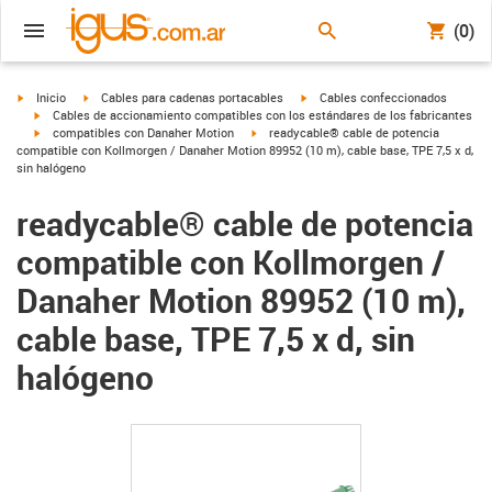
(0)
igus-icon-arrow-right
igus-icon-arrow-right
igus-icon-arrow-right
Inicio
Cables para cadenas portacables
Cables confeccionados
igus-icon-arrow-right
Cables de accionamiento compatibles con los estándares de los fabricantes
igus-icon-arrow-right
igus-icon-arrow-right
compatibles con Danaher Motion
readycable® cable de potencia
compatible con Kollmorgen / Danaher Motion 89952 (10 m), cable base, TPE 7,5 x d,
sin halógeno
readycable® cable de potencia
compatible con Kollmorgen /
Danaher Motion 89952 (10 m),
cable base, TPE 7,5 x d, sin
halógeno