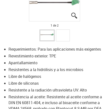
igus-icon-lupe
igus-icon-lupe
1 de 2
Requerimientos: Para las aplicaciones más exigentes
Revestimiento exterior: TPE
Apantallamiento
Resistentes a la hidrólisis y a los microbios
Libre de halógenos
Libre de siliconas
Resistente a la radiación ultravioleta UV: Alto
Resistencia al aceite: Resistente al aceite conforme a
DIN EN 60811-404, e incluso al bioaceite conforme a
VDMA 24568, probado con Plantocut 8 S-MB por DEA.