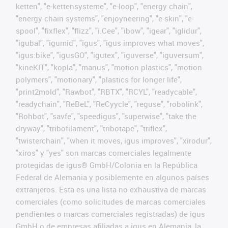
ketten", "e-kettensysteme", "e-loop", "energy chain",
"energy chain systems", "enjoyneering", "e-skin", "e-
spool", "fixflex", "flizz", "i.Cee", "ibow", "igear", "iglidur",
"igubal", "igumid", "igus", "igus improves what moves",
"igus:bike", "igusGO", "igutex", "iguverse", "iguversum",
"kineKIT", "kopla", "manus", "motion plastics", "motion
polymers", "motionary", "plastics for longer life",
"print2mold", "Rawbot", "RBTX", "RCYL", "readycable",
"readychain", "ReBeL", "ReCyycle", "reguse", "robolink",
"Rohbot", "savfe", "speedigus", "superwise", "take the
dryway", "tribofilament", "tribotape", "triflex",
"twisterchain", "when it moves, igus improves", "xirodur",
"xiros" y "yes" son marcas comerciales legalmente
protegidas de igus® GmbH/Colonia en la República
Federal de Alemania y posiblemente en algunos países
extranjeros. Esta es una lista no exhaustiva de marcas
comerciales (como solicitudes de marcas comerciales
pendientes o marcas comerciales registradas) de igus
GmbH o de empresas afiliadas a igus en Alemania, la