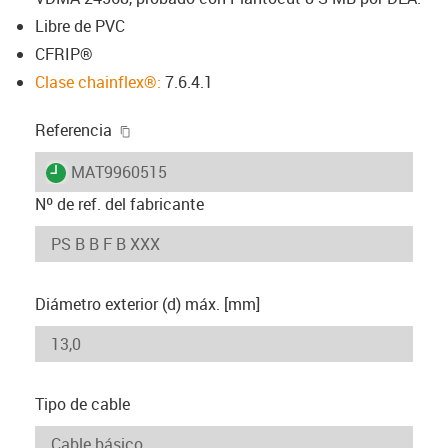
Libre de PVC
CFRIP®
Clase chainflex®:
7.6.4.1
igus-icon-copy-clipboard
Referencia
igus-icon-lieferzeit
MAT9960515
Nº de ref. del fabricante
Diámetro exterior (d) máx. [mm]
Tipo de cable