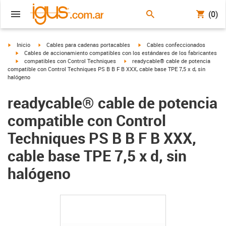
(0)
igus-icon-arrow-right
igus-icon-arrow-right
igus-icon-arrow-right
Inicio
Cables para cadenas portacables
Cables confeccionados
igus-icon-arrow-right
Cables de accionamiento compatibles con los estándares de los fabricantes
igus-icon-arrow-right
igus-icon-arrow-right
compatibles con Control Techniques
readycable® cable de potencia
compatible con Control Techniques PS B B F B XXX, cable base TPE 7,5 x d, sin
halógeno
readycable® cable de potencia
compatible con Control
Techniques PS B B F B XXX,
cable base TPE 7,5 x d, sin
halógeno