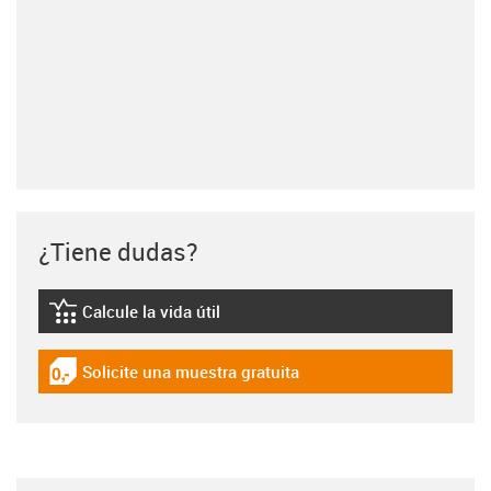
¿Tiene dudas?
Calcule la vida útil
igus-icon-lebensdauerrechner
Solicite una muestra gratuita
igus-icon-gratismuster