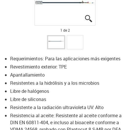
igus-icon-lupe
igus-icon-lupe
1 de 2
Requerimientos: Para las aplicaciones más exigentes
Revestimiento exterior: TPE
Apantallamiento
Resistentes a la hidrólisis y a los microbios
Libre de halógenos
Libre de siliconas
Resistente a la radiación ultravioleta UV: Alto
Resistencia al aceite: Resistente al aceite conforme a
DIN EN 60811-404, e incluso al bioaceite conforme a
VDMA 24568, probado con Plantocut 8 S-MB por DEA.