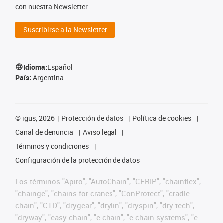
con nuestra Newsletter.
Suscribirse a la Newsletter
Idioma:
Español
País:
Argentina
©
igus, 2026
Protección de datos
Política de cookies
Canal de denuncia
Aviso legal
Términos y condiciones
Configuración de la protección de datos
Los términos "Apiro", "AutoChain", "CFRIP", "chainflex",
"chainge", "chains for cranes", "ConProtect", "cradle-
chain", "CTD", "drygear", "drylin", "dryspin", "dry-tech",
"dryway", "easy chain", "e-chain", "e-chain systems", "e-