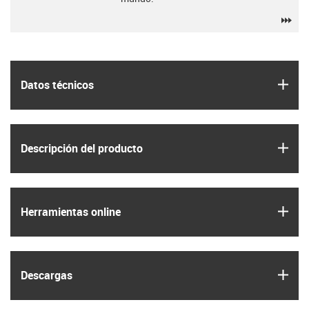
igu
igus
Datos técnicos
igus
Descripción del producto
igus
Herramientas online
igus
Descargas