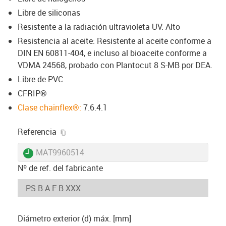
Libre de siliconas
Resistente a la radiación ultravioleta UV: Alto
Resistencia al aceite: Resistente al aceite conforme a
DIN EN 60811-404, e incluso al bioaceite conforme a
VDMA 24568, probado con Plantocut 8 S-MB por DEA.
Libre de PVC
CFRIP®
Clase chainflex®:
7.6.4.1
igus-icon-copy-clipboard
Referencia
igus-icon-lieferzeit
MAT9960514
Nº de ref. del fabricante
Diámetro exterior (d) máx. [mm]