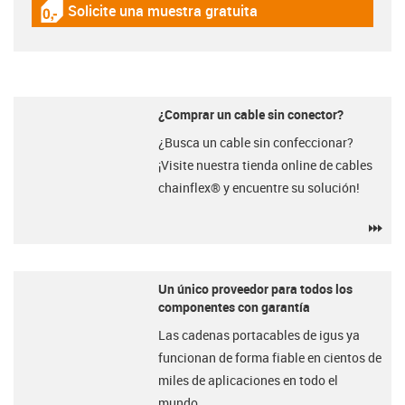
Solicite una muestra gratuita
igus-icon-gratismuster
¿Comprar un cable sin conector?
¿Busca un cable sin confeccionar?
¡Visite nuestra tienda online de cables
chainflex® y encuentre su solución!
igu
Un único proveedor para todos los
componentes con garantía
Las cadenas portacables de igus ya
funcionan de forma fiable en cientos de
miles de aplicaciones en todo el
mundo.