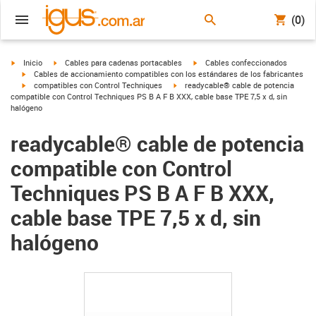
(0)
igus-icon-arrow-right
igus-icon-arrow-right
igus-icon-arrow-right
Inicio
Cables para cadenas portacables
Cables confeccionados
igus-icon-arrow-right
Cables de accionamiento compatibles con los estándares de los fabricantes
igus-icon-arrow-right
igus-icon-arrow-right
compatibles con Control Techniques
readycable® cable de potencia
compatible con Control Techniques PS B A F B XXX, cable base TPE 7,5 x d, sin
halógeno
readycable® cable de potencia
compatible con Control
Techniques PS B A F B XXX,
cable base TPE 7,5 x d, sin
halógeno