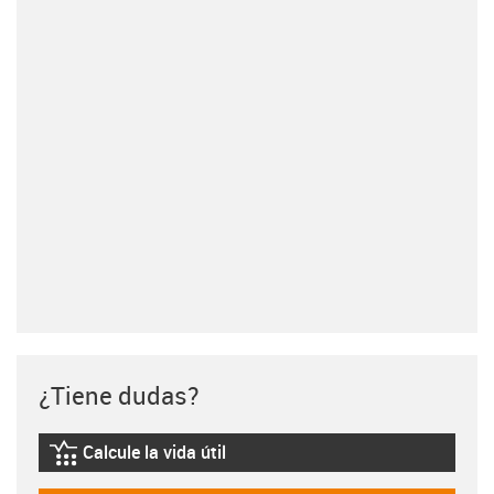
¿Tiene dudas?
Calcule la vida útil
igus-icon-lebensdauerrechner