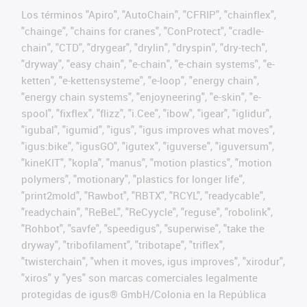
Los términos "Apiro", "AutoChain", "CFRIP", "chainflex",
"chainge", "chains for cranes", "ConProtect", "cradle-
chain", "CTD", "drygear", "drylin", "dryspin", "dry-tech",
"dryway", "easy chain", "e-chain", "e-chain systems", "e-
ketten", "e-kettensysteme", "e-loop", "energy chain",
"energy chain systems", "enjoyneering", "e-skin", "e-
spool", "fixflex", "flizz", "i.Cee", "ibow", "igear", "iglidur",
"igubal", "igumid", "igus", "igus improves what moves",
"igus:bike", "igusGO", "igutex", "iguverse", "iguversum",
"kineKIT", "kopla", "manus", "motion plastics", "motion
polymers", "motionary", "plastics for longer life",
"print2mold", "Rawbot", "RBTX", "RCYL", "readycable",
"readychain", "ReBeL", "ReCyycle", "reguse", "robolink",
"Rohbot", "savfe", "speedigus", "superwise", "take the
dryway", "tribofilament", "tribotape", "triflex",
"twisterchain", "when it moves, igus improves", "xirodur",
"xiros" y "yes" son marcas comerciales legalmente
protegidas de igus® GmbH/Colonia en la República