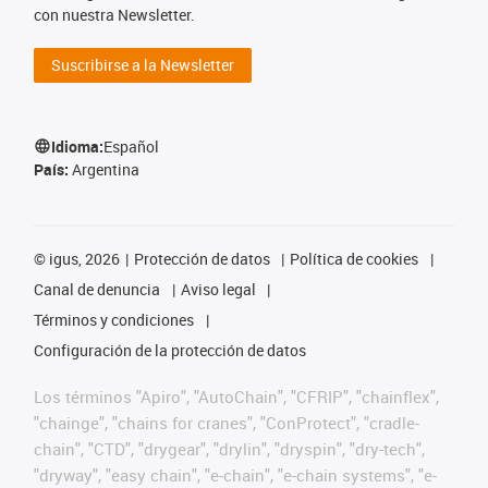
con nuestra Newsletter.
Suscribirse a la Newsletter
Idioma:
Español
País:
Argentina
©
igus, 2026
Protección de datos
Política de cookies
Canal de denuncia
Aviso legal
Términos y condiciones
Configuración de la protección de datos
Los términos "Apiro", "AutoChain", "CFRIP", "chainflex",
"chainge", "chains for cranes", "ConProtect", "cradle-
chain", "CTD", "drygear", "drylin", "dryspin", "dry-tech",
"dryway", "easy chain", "e-chain", "e-chain systems", "e-