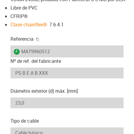
Libre de PVC
CFRIP®
Clase chainflex®:
7.6.4.1
igus-icon-copy-clipboard
Referencia
igus-icon-lieferzeit
MAT9960512
Nº de ref. del fabricante
Diámetro exterior (d) máx. [mm]
Tipo de cable