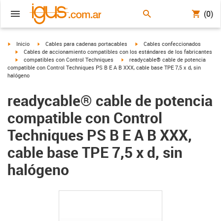
(0)
igus-icon-arrow-right
igus-icon-arrow-right
igus-icon-arrow-right
Inicio
Cables para cadenas portacables
Cables confeccionados
igus-icon-arrow-right
Cables de accionamiento compatibles con los estándares de los fabricantes
igus-icon-arrow-right
igus-icon-arrow-right
compatibles con Control Techniques
readycable® cable de potencia
compatible con Control Techniques PS B E A B XXX, cable base TPE 7,5 x d, sin
halógeno
readycable® cable de potencia
compatible con Control
Techniques PS B E A B XXX,
cable base TPE 7,5 x d, sin
halógeno