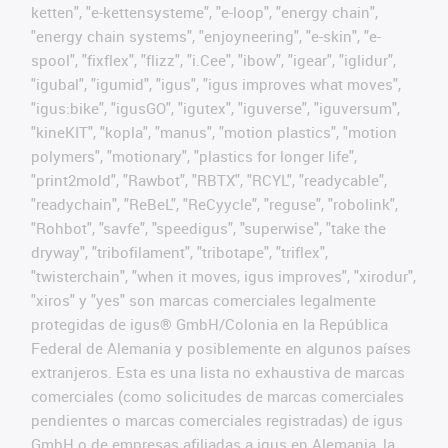
ketten", "e-kettensysteme", "e-loop", "energy chain",
"energy chain systems", "enjoyneering", "e-skin", "e-
spool", "fixflex", "flizz", "i.Cee", "ibow", "igear", "iglidur",
"igubal", "igumid", "igus", "igus improves what moves",
"igus:bike", "igusGO", "igutex", "iguverse", "iguversum",
"kineKIT", "kopla", "manus", "motion plastics", "motion
polymers", "motionary", "plastics for longer life",
"print2mold", "Rawbot", "RBTX", "RCYL", "readycable",
"readychain", "ReBeL", "ReCyycle", "reguse", "robolink",
"Rohbot", "savfe", "speedigus", "superwise", "take the
dryway", "tribofilament", "tribotape", "triflex",
"twisterchain", "when it moves, igus improves", "xirodur",
"xiros" y "yes" son marcas comerciales legalmente
protegidas de igus® GmbH/Colonia en la República
Federal de Alemania y posiblemente en algunos países
extranjeros. Esta es una lista no exhaustiva de marcas
comerciales (como solicitudes de marcas comerciales
pendientes o marcas comerciales registradas) de igus
GmbH o de empresas afiliadas a igus en Alemania, la