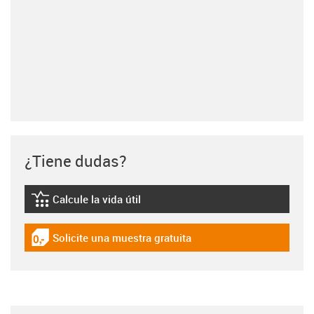
¿Tiene dudas?
Calcule la vida útil
igus-icon-lebensdauerrechner
Solicite una muestra gratuita
igus-icon-gratismuster