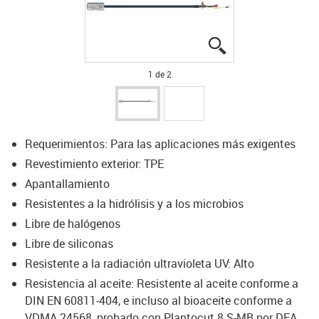
igus-icon-lupe
igus-icon-lupe
1 de 2
Requerimientos: Para las aplicaciones más exigentes
Revestimiento exterior: TPE
Apantallamiento
Resistentes a la hidrólisis y a los microbios
Libre de halógenos
Libre de siliconas
Resistente a la radiación ultravioleta UV: Alto
Resistencia al aceite: Resistente al aceite conforme a
DIN EN 60811-404, e incluso al bioaceite conforme a
VDMA 24568, probado con Plantocut 8 S-MB por DEA.