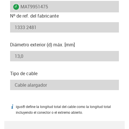
igus-icon-lieferzeit
MAT9951475
Nº de ref. del fabricante
Diámetro exterior (d) máx. [mm]
Tipo de cable
igus® define la longitud total del cable como la longitud total
igus-icon-info
incluyendo el conector o el extremo abierto.