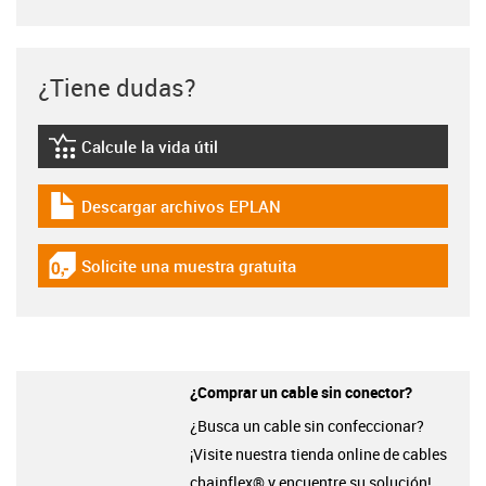
¿Tiene dudas?
Calcule la vida útil
igus-icon-lebensdauerrechner
Descargar archivos EPLAN
igus-icon-download-plan
Solicite una muestra gratuita
igus-icon-gratismuster
¿Comprar un cable sin conector?
¿Busca un cable sin confeccionar?
¡Visite nuestra tienda online de cables
chainflex® y encuentre su solución!