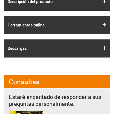
igus
Descripción del producto
igus
Herramientas online
igus
Descargas
Consultas
Estaré encantado de responder a sus
preguntas personalmente.