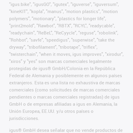
"igus:bike", "igusGO", "igutex", "iguverse", "iguversum",
"kineKIT", "kopla", "manus", "motion plastics", "motion
polymers", "motionary", "plastics for longer life",
"print2mold", "Rawbot", "RBTX", "RCYL", "readycable",
"readychain", "ReBeL", "ReCyycle", "reguse", "robolink",
"Rohbot", "savfe", "speedigus", "superwise", "take the
dryway", "tribofilament", "tribotape", "triflex",
"twisterchain", "when it moves, igus improves", "xirodur",
"xiros" y "yes" son marcas comerciales legalmente
protegidas de igus® GmbH/Colonia en la República
Federal de Alemania y posiblemente en algunos países
extranjeros. Esta es una lista no exhaustiva de marcas
comerciales (como solicitudes de marcas comerciales
pendientes o marcas comerciales registradas) de igus
GmbH o de empresas afiliadas a igus en Alemania, la
Unión Europea, EE.UU. y/u otros países o
jurisdicciones.
igus® GmbH desea señalar que no vende productos de