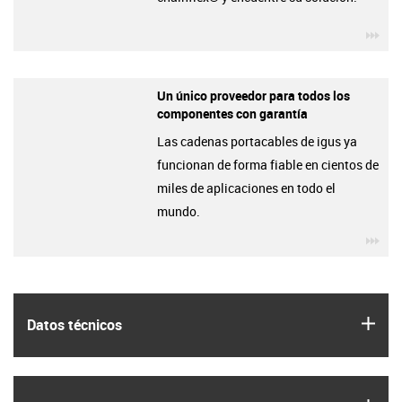
igu
Un único proveedor para todos los
componentes con garantía
Las cadenas portacables de igus ya
funcionan de forma fiable en cientos de
miles de aplicaciones en todo el
mundo.
igu
igus
Datos técnicos