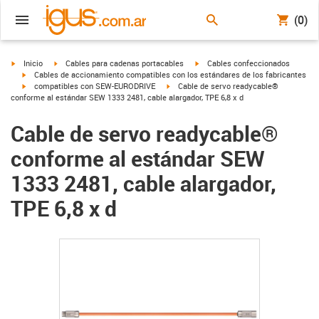
(0)
igus-icon-arrow-right
igus-icon-arrow-right
igus-icon-arrow-right
Inicio
Cables para cadenas portacables
Cables confeccionados
igus-icon-arrow-right
Cables de accionamiento compatibles con los estándares de los fabricantes
igus-icon-arrow-right
igus-icon-arrow-right
compatibles con SEW-EURODRIVE
Cable de servo readycable®
conforme al estándar SEW 1333 2481, cable alargador, TPE 6,8 x d
Cable de servo readycable®
conforme al estándar SEW
1333 2481, cable alargador,
TPE 6,8 x d