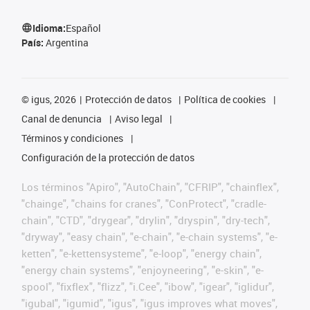
Idioma:
Español
País:
Argentina
©
igus, 2026
Protección de datos
Política de cookies
Canal de denuncia
Aviso legal
Términos y condiciones
Configuración de la protección de datos
Los términos "Apiro", "AutoChain", "CFRIP", "chainflex",
"chainge", "chains for cranes", "ConProtect", "cradle-
chain", "CTD", "drygear", "drylin", "dryspin", "dry-tech",
"dryway", "easy chain", "e-chain", "e-chain systems", "e-
ketten", "e-kettensysteme", "e-loop", "energy chain",
"energy chain systems", "enjoyneering", "e-skin", "e-
spool", "fixflex", "flizz", "i.Cee", "ibow", "igear", "iglidur",
"igubal", "igumid", "igus", "igus improves what moves",