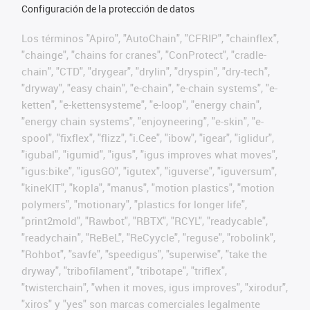
Configuración de la protección de datos
Los términos "Apiro", "AutoChain", "CFRIP", "chainflex",
"chainge", "chains for cranes", "ConProtect", "cradle-
chain", "CTD", "drygear", "drylin", "dryspin", "dry-tech",
"dryway", "easy chain", "e-chain", "e-chain systems", "e-
ketten", "e-kettensysteme", "e-loop", "energy chain",
"energy chain systems", "enjoyneering", "e-skin", "e-
spool", "fixflex", "flizz", "i.Cee", "ibow", "igear", "iglidur",
"igubal", "igumid", "igus", "igus improves what moves",
"igus:bike", "igusGO", "igutex", "iguverse", "iguversum",
"kineKIT", "kopla", "manus", "motion plastics", "motion
polymers", "motionary", "plastics for longer life",
"print2mold", "Rawbot", "RBTX", "RCYL", "readycable",
"readychain", "ReBeL", "ReCyycle", "reguse", "robolink",
"Rohbot", "savfe", "speedigus", "superwise", "take the
dryway", "tribofilament", "tribotape", "triflex",
"twisterchain", "when it moves, igus improves", "xirodur",
"xiros" y "yes" son marcas comerciales legalmente