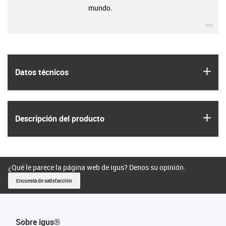
mundo.
igu
igus
Datos técnicos
igus
Descripción del producto
¿Qué le parece la página web de igus? Denos su opinión.
Encuesta de satisfacción
Sobre igus®