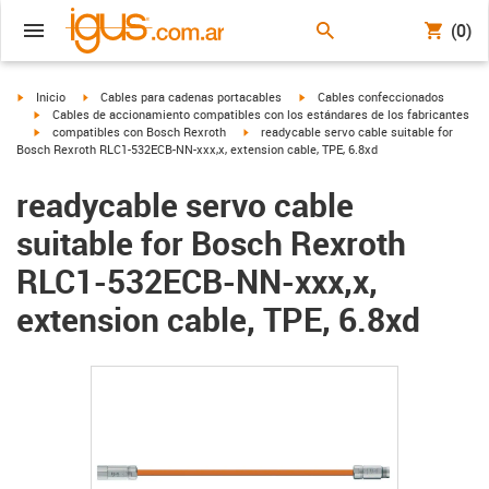
(0)
igus-icon-arrow-right
igus-icon-arrow-right
igus-icon-arrow-right
Inicio
Cables para cadenas portacables
Cables confeccionados
igus-icon-arrow-right
Cables de accionamiento compatibles con los estándares de los fabricantes
igus-icon-arrow-right
igus-icon-arrow-right
compatibles con Bosch Rexroth
readycable servo cable suitable for
Bosch Rexroth RLC1-532ECB-NN-xxx,x, extension cable, TPE, 6.8xd
readycable servo cable
suitable for Bosch Rexroth
RLC1-532ECB-NN-xxx,x,
extension cable, TPE, 6.8xd