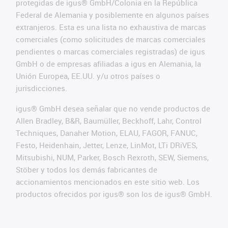
protegidas de igus® GmbH/Colonia en la República
Federal de Alemania y posiblemente en algunos países
extranjeros. Esta es una lista no exhaustiva de marcas
comerciales (como solicitudes de marcas comerciales
pendientes o marcas comerciales registradas) de igus
GmbH o de empresas afiliadas a igus en Alemania, la
Unión Europea, EE.UU. y/u otros países o
jurisdicciones.
igus® GmbH desea señalar que no vende productos de
Allen Bradley, B&R, Baumüller, Beckhoff, Lahr, Control
Techniques, Danaher Motion, ELAU, FAGOR, FANUC,
Festo, Heidenhain, Jetter, Lenze, LinMot, LTi DRiVES,
Mitsubishi, NUM, Parker, Bosch Rexroth, SEW, Siemens,
Stöber y todos los demás fabricantes de
accionamientos mencionados en este sitio web. Los
productos ofrecidos por igus® son los de igus® GmbH.