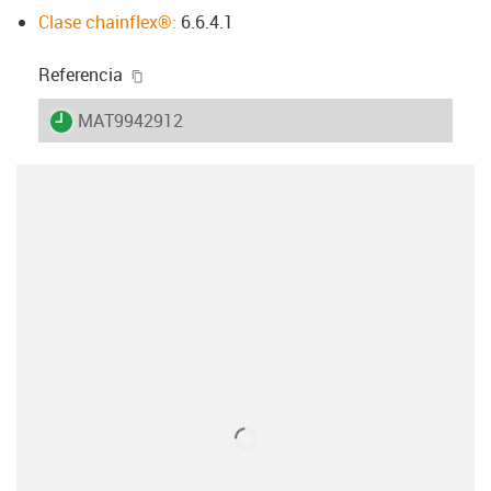
Clase chainflex®:
6.6.4.1
igus-icon-copy-clipboard
Referencia
igus-icon-lieferzeit
MAT9942912