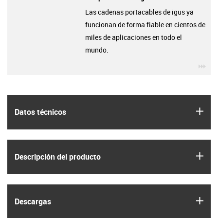
Las cadenas portacables de igus ya
funcionan de forma fiable en cientos de
miles de aplicaciones en todo el
mundo.
igu
igus
Datos técnicos
igus
Descripción del producto
igus
Descargas