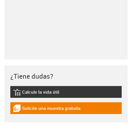
¿Tiene dudas?
Calcule la vida útil
igus-icon-lebensdauerrechner
Solicite una muestra gratuita
igus-icon-gratismuster