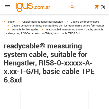
(0)
igus-icon-arrow-right
igus-icon-arrow-right
igus-icon-arrow-right
Inicio
Cables para cadenas portacables
Cables confeccionados
igus-icon-arrow-right
Cables de accionamiento compatibles con los estándares de los fabricantes
igus-icon-arrow-right
igus-icon-arrow-right
suitable for Hengstler
readycable® measuring system cable, suitable
for Hengstler, RI58-0-xxxxx-A-x.xx-T-G/H, basic cable TPE 6.8xd
readycable® measuring
system cable, suitable for
Hengstler, RI58-0-xxxxx-A-
x.xx-T-G/H, basic cable TPE
6.8xd