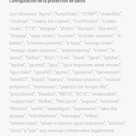
Configuración de la protección de datos
Los términos "Apiro", "AutoChain", "CFRIP", "chainflex",
"chainge", "chains for cranes", "ConProtect", "cradle-
chain", "CTD", "drygear", "drylin", "dryspin", "dry-tech",
"dryway", "easy chain", "e-chain", "e-chain systems", "e-
ketten", "e-kettensysteme", "e-loop", "energy chain",
"energy chain systems", "enjoyneering", "e-skin", "e-
spool", "fixflex", "flizz", "i.Cee", "ibow", "igear", "iglidur",
"igubal", "igumid", "igus", "igus improves what moves",
"igus:bike", "igusGO", "igutex", "iguverse", "iguversum",
"kineKIT", "kopla", "manus", "motion plastics", "motion
polymers", "motionary", "plastics for longer life",
"print2mold", "Rawbot", "RBTX", "RCYL", "readycable",
"readychain", "ReBeL", "ReCyycle", "reguse", "robolink",
"Rohbot", "savfe", "speedigus", "superwise", "take the
dryway", "tribofilament", "tribotape", "triflex",
"twisterchain", "when it moves, igus improves", "xirodur",
"xiros" y "yes" son marcas comerciales legalmente